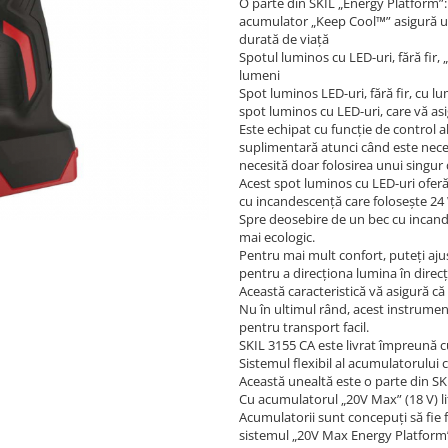
O parte din SKIL „Energy Platform”
acumulator „Keep Cool™” asigură u
durată de viaţă
Spotul luminos cu LED-uri, fără fir,
lumeni
Spot luminos LED-uri, fără fir, cu l
spot luminos cu LED-uri, care vă asi
Este echipat cu funcţie de control a
suplimentară atunci când este neces
necesită doar folosirea unui singur
Acest spot luminos cu LED-uri oferă
cu incandescenţă care foloseşte 24
Spre deosebire de un bec cu incande
mai ecologic.
Pentru mai mult confort, puteţi ajus
pentru a direcţiona lumina în direc
Această caracteristică vă asigură că
Nu în ultimul rând, acest instrumen
pentru transport facil.
SKIL 3155 CA este livrat împreună 
Sistemul flexibil al acumulatorului 
Această unealtă este o parte din SK
Cu acumulatorul „20V Max” (18 V) lit
Acumulatorii sunt concepuţi să fie f
sistemul „20V Max Energy Platform”, 