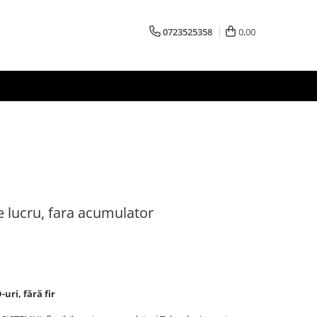
0723525358
0,00
 lucru, fara acumulator
uri, fără fir