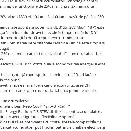
: SISTEMUL flexibil pentru acumulatori Tehnologia pentru
n timp de funcţionare de 25% mai lung şi 2x mai multă
 „20V Max” (18 V) oferă lumină albă luminoasă, de până la 360
uminozitate sporită şi puternic SKIL 3155 „20V Max” (18 V) este
gură lumina oriunde aveţi nevoie în timpul lucrărilor DIY.
l luminozităţii în două trepte pentru luminozitate
ar. Comutarea între diferitele setări de lumină este simplă şi
 deget.
 360 de lumeni, care este echivalentul în luminozitate al bec
 W.
scenţă, SKIL 3155 contribuie la economisirea energiei şi este
ta cu uşurinţă capul spotului luminos cu LED-uri fără fir
ţia cea bună.
 aveţi ambele mâini libere când efectuaţi lucrarea DIY.
t are un mâner puternic, confortabil, cu prindere moale,
cu un acumulator.
cu tehnologii „Keep Cool™” şi „ActivCell™”
IL „Energy Platform”: SISTEMUL flexibil pentru acumulatori.
iu-ion aveţi asigurată o flexibilitate optimă.
olosiţi şi să se potrivească cu toate uneltele compatibile cu
încât acumulatorii pot fi schimbaţi între uneltele electrice şi