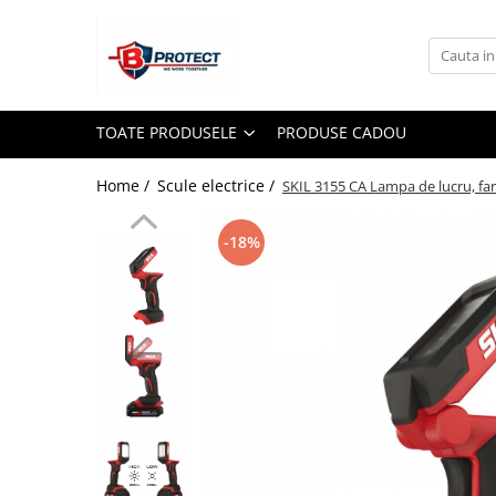
Toate Produsele
Atomizoare si pulverizatoare
TOATE PRODUSELE
PRODUSE CADOU
Atomizoare
Pulverizatoare
Home /
Scule electrice /
SKIL 3155 CA Lampa de lucru, fa
Casa si gradina
-18%
Aspiratoare , suflante si tocatoare
Casa
Masini spalat cu presiune
Scule si unelte gradina
Diverse
Drujbe
Accesorii drujbe
Drujbe electrice