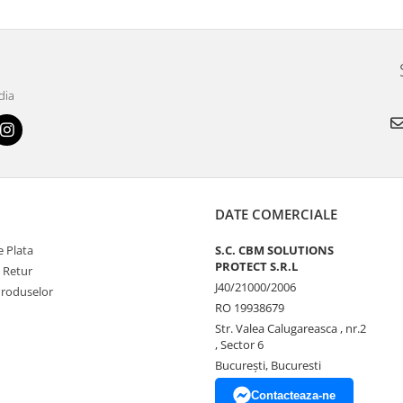
dia
DATE COMERCIALE
 Plata
S.C. CBM SOLUTIONS
PROTECT S.R.L
e Retur
J40/21000/2006
Produselor
RO 19938679
Str. Valea Calugareasca , nr.2
, Sector 6
București, Bucuresti
Contacteaza-ne