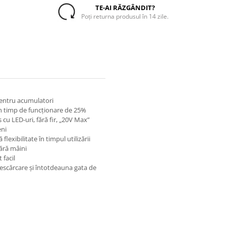
TE-AI RĂZGÂNDIT?
Poți returna produsul în 14 zile.
pentru acumulatori
n timp de funcţionare de 25%
cu LED-uri, fără fir, „20V Max”
eni
lexibilitate în timpul utilizării
fără mâini
 facil
descărcare şi întotdeauna gata de