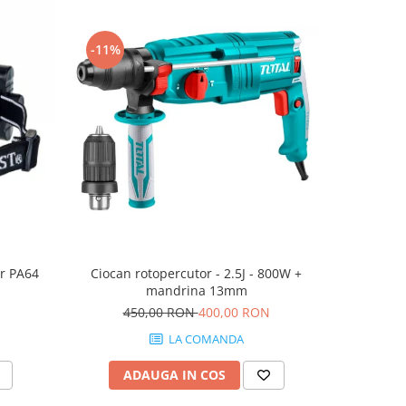
-11%
-5%
er PA64
Ciocan rotopercutor - 2.5J - 800W +
Masina d
mandrina 13mm
2.0A
450,00 RON
400,00 RON
55
LA COMANDA
ADAUGA IN COS
AD