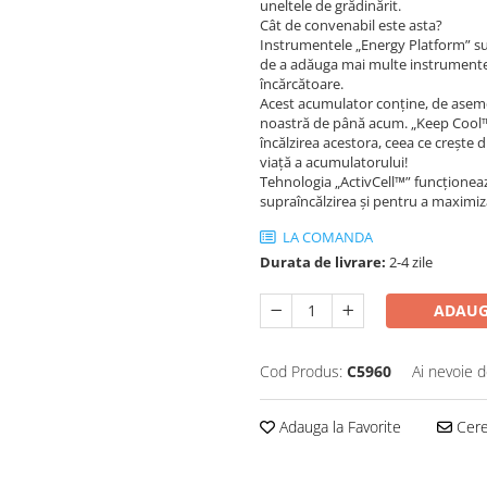
uneltele de grădinărit.
Cât de convenabil este asta?
Instrumentele „Energy Platform” sunt 
de a adăuga mai multe instrumente î
încărcătoare.
Acest acumulator conţine, de aseme
noastră de până acum. „Keep Cool™”
încălzirea acestora, ceea ce creşte
viaţă a acumulatorului!
Tehnologia „ActivCell™” funcţioneaz
supraîncălzirea şi pentru a maximi
LA COMANDA
Durata de livrare:
2-4 zile
ADAUG
Cod Produs:
C5960
Ai nevoie d
Adauga la Favorite
Cere 