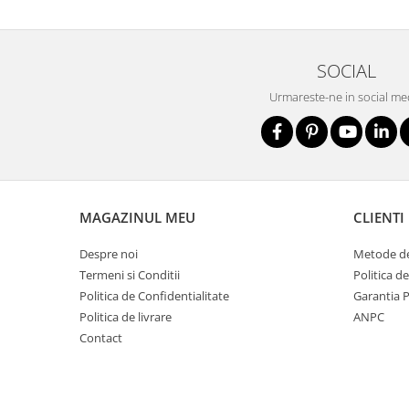
Pantaloni
Protecţie ignifugă
SOCIAL
Accesorii rezistente la flacără
Urmareste-ne in social me
Combinezoane
Hanorace
Jachete
Pantaloni
Salopete cu pieptar
MAGAZINUL MEU
CLIENTI
Tricouri
Veste
Despre noi
Metode de
îmbrăcăminte pentru damă
Termeni si Conditii
Politica d
Rezistent la flacăra
Politica de Confidentialitate
Garantia 
Vizibilitate înalta hi-vis
Politica de livrare
ANPC
Contact
îmbrăcăminte asistente/doctori
îmbrăcăminte bucătari
îmbrăcăminte de lucru