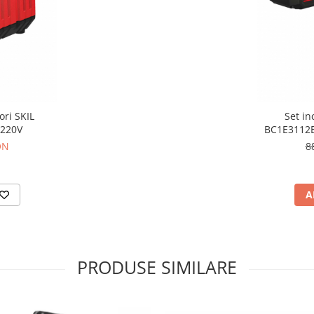
ori SKIL
Set in
 220V
BC1E3112B
ON
8
A
PRODUSE SIMILARE