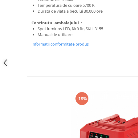
Nivele
Temperatura de culoare 5700 K
Nivele laser
Durata de viata a becului 30.000 ore
Rulete si metre
Conţinutul ambalajului :
Telemetre
Spot luminos LED, fără fir, SKIL 3155
Manual de utilizare
Termometre
Scule electrice
Informatii conformitate produs
Accesorii auto
Accesorii scule electrice
Aparate de sudat si lipit
Capsatoare si pistoale pneumatice
Consumabile scule electrice
-18%
Accesorii abrazive
Accesorii pentru lustruire
Accesorii pentru slefuire
Discuri pentru debitare
Varfuri si discuri diamantate