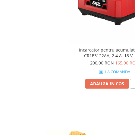
Fierastraie si circulare electrice
Iluminat si electrice
Masini de amestecat si vopsit
Masini de gaurit si insurubat
Masini de slefuit si rindeluit
Masini multifunctionale
Incarcator pentru acumulat
CR1E3122AA, 2.4 A, 18 V,
Polizoare unghiulare
200,00 RON
165,00 R
Scule electrice de banc
LA COMANDA
Suflante aer cald si aspiratoare
ADAUGA IN COS
Semnalizare și delimitare
Îmbrăcăminte
Articole de ploaie
Combinezoane
Jachete
Pantaloni
Pelerine