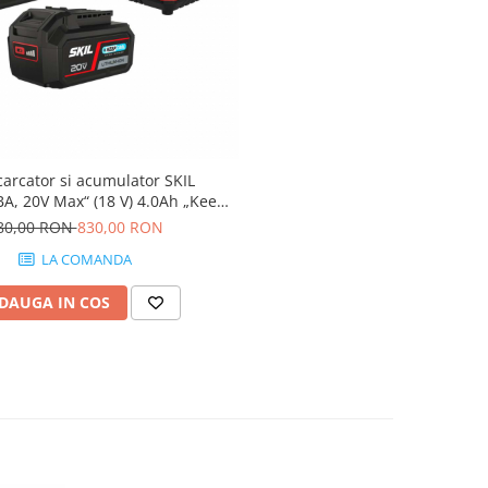
carcator si acumulator SKIL
A, 20V Max“ (18 V) 4.0Ah „Keep
Cool“ Li-Ion
80,00 RON
830,00 RON
LA COMANDA
DAUGA IN COS