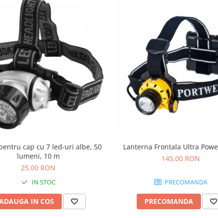
entru cap cu 7 led-uri albe, 50
Lanterna Frontala Ultra Pow
lumeni, 10 m
145,00 RON
25,00 RON
IN STOC
PRECOMANDA
ADAUGA IN COS
PRECOMANDA