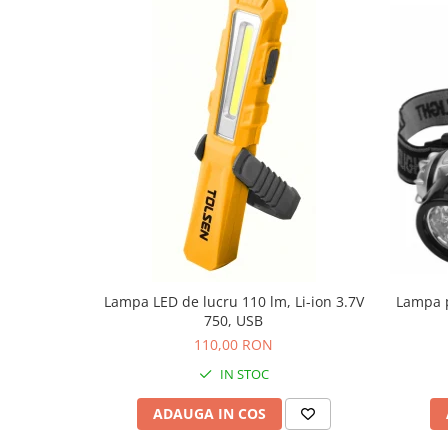
Salopetă cu pieptar
Echipamente de lucru
Camasa
Combinezoane
Hanorace
Jachete
Pantaloni
Pantaloni scurţi
Protecţie la pericole
Salopetă cu pieptar
Tricouri
Lampa LED de lucru 110 lm, Li-ion 3.7V
Lampa p
Veste
750, USB
îmbrăcăminte unică folosinţă
110,00 RON
Industria Alimentară
IN STOC
Accesorii industria alimentară
ADAUGA IN COS
Combinezon
Jachete