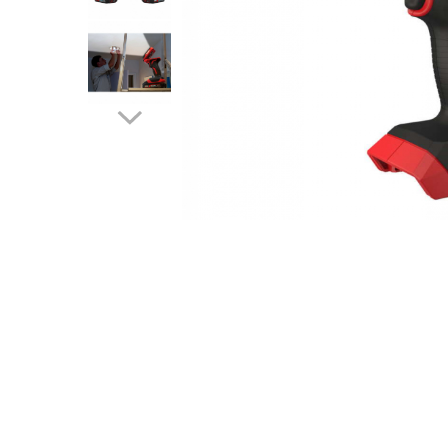
Drujbe termice
Echipamente medicale
Echipamente PSI
Generatoare si unelte pentru
santier
Betoniere
Generatoare
Unelte santier
Lucru la înălțime
Motocoase
Accesorii motocoase
Foarfece de tuns gard viu si
arbusti
Masini si tractorase de tuns
gazonul
Motocoase termice