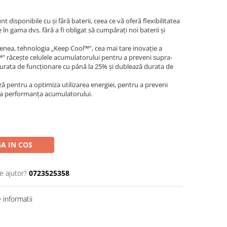
disponibile cu şi fără baterii, ceea ce vă oferă flexibilitatea
n gama dvs. fără a fi obligat să cumpăraţi noi baterii şi
nea, tehnologia „Keep Cool™”, cea mai tare inovaţie a
 răceşte celulele acumulatorului pentru a preveni supra-
 durata de funcţionare cu până la 25% şi dublează durata de
ă pentru a optimiza utilizarea energiei, pentru a preveni
za performanţa acumulatorului.
A IN COS
e ajutor?
0723525358
informatii