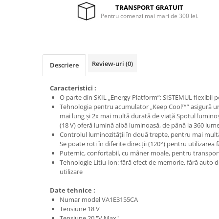
TRANSPORT GRATUIT
Protecția urechilor
Pentru comenzi mai mari de 300 lei.
Scule de mana
Capsatoare , multifuncionale si
pistoale silicon
Chei si truse chei
Review-uri
(0)
Descriere
Ciocane , clesti si foarfeci
Caracteristici :
Debitare gresie / faianta si geamuri
O parte din SKIL „Energy Platform”: SISTEMUL flexibil 
Tehnologia pentru acumulator „Keep Cool™” asigură u
Echipamente atelier
mai lung şi 2x mai multă durată de viaţă Spotul luminos 
Fierastraie si topoare
(18 V) oferă lumină albă luminoasă, de până la 360 lum
Controlul luminozităţii în două trepte, pentru mai multă f
Gletiere , spacluri si cuttere
Se poate roti în diferite direcţii (120°) pentru utilizarea 
Pensule si trafaleti
Puternic, confortabil, cu mâner moale, pentru transport
Tehnologie Litiu-ion: fără efect de memorie, fără auto 
Scari , lize si depozitare
utilizare
Unelte pentru masurat
Date tehnice :
Aparate de masura si detectie
Numar model VA1E3155CA
Tensiune 18 V
Echere si compasuri
Tensiune 20 "V Max"