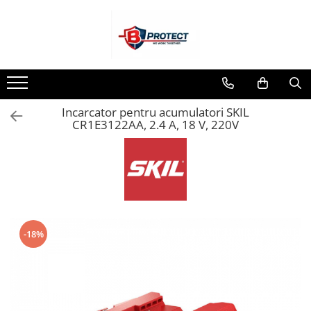
Toate Produsele
Atomizoare si pulverizatoare
Atomizoare
Incarcator pentru acumulatori SKIL
Pulverizatoare
CR1E3122AA, 2.4 A, 18 V, 220V
Casa si gradina
Aspiratoare , suflante si tocatoare
Casa
Masini spalat cu presiune
Scule si unelte gradina
-18%
Diverse
Drujbe
Accesorii drujbe
Drujbe electrice