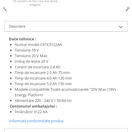
Te ajutăm să faci cea mai bună
alegere!
Protecția urechilor
Scule de mana
Capsatoare , multifuncionale si
Descriere
pistoale silicon
Chei si truse chei
Date tehnice :
Numar model CR1E3122AA
Ciocane , clesti si foarfeci
Tensiune 18 V
Debitare gresie / faianta si geamuri
Tensiune 20 V Max
Voltaj de iesire 20 V
Echipamente atelier
Curent de incarcare 2.4 Ah
Timp de incarcare 2.5 Ah 75 min
Fierastraie si topoare
Timp de incarcare 4.0 Ah 120 min
Gletiere , spacluri si cuttere
Timp de incarcare 5.0 Ah 150 min
Modele compatibile Toate acumulatoarele "20V Max (18V)
Pensule si trafaleti
Energy Platform
Alimentare 220 - 240 V / 50-60 Hz
Scari , lize si depozitare
Conţinutul ambalajului :
Unelte pentru masurat
Încărcător 3122 AA
Aparate de masura si detectie
Informatii conformitate produs
Echere si compasuri