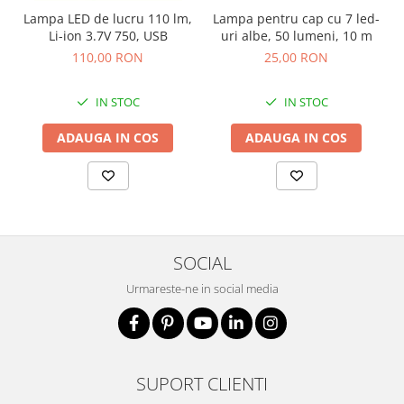
Fierastraie si circulare electrice
Lampa LED de lucru 110 lm,
Lampa pentru cap cu 7 led-
Iluminat si electrice
Li-ion 3.7V 750, USB
uri albe, 50 lumeni, 10 m
110,00 RON
25,00 RON
Masini de amestecat si vopsit
Masini de gaurit si insurubat
IN STOC
IN STOC
Masini de slefuit si rindeluit
ADAUGA IN COS
ADAUGA IN COS
Masini multifunctionale
Polizoare unghiulare
Scule electrice de banc
Suflante aer cald si aspiratoare
Semnalizare și delimitare
SOCIAL
Îmbrăcăminte
Urmareste-ne in social media
Articole de ploaie
Combinezoane
Jachete
Pantaloni
SUPORT CLIENTI
Pelerine