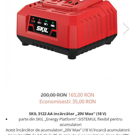
Drujbe termice
Echipamente medicale
Echipamente PSI
Generatoare si unelte pentru
santier
Betoniere
Generatoare
Unelte santier
Lucru la înălțime
Motocoase
Accesorii motocoase
200,00 RON
165,00 RON
Foarfece de tuns gard viu si
Economisesti:
35,00
RON
arbusti
Masini si tractorase de tuns
SKIL 3122 AA incărcător „20V Max“ (18 V)
gazonul
parte din SKIL „Energy Platform”: SISTEMUL flexibil pentru
acumulatori
Motocoase termice
Acest încărcător de acumulatori „20V Max” (18 V) încarcă acumulatorii