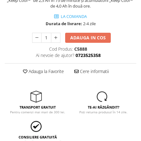
Trimmere
„Keep Cool™” de 2,5 Ah în 75 de minute şi acumulatorii „Keep Cool™”
de 4,0 Ah în două ore.
Motosape si motoburghie
LA COMANDA
Motoburghie
Durata de livrare:
2-4 zile
Motosapatoare
ADAUGA IN COS
Mănuși protecție
Oferte
Cod Produs:
C5888
Pompe apa
Ai nevoie de ajutor?
0723525358
Hidrofoare
Adauga la Favorite
Cere informatii
Motopompe
Pompe de suprafata
Pompe submersibile
Prim ajutor
TRANSPORT GRATUIT
TE-AI RĂZGÂNDIT?
Protecția capului
Pentru comenzi mai mari de 300 lei.
Poți returna produsul în 14 zile.
Căști
Protecția ochilor
Protecția respirației
CONSILIERE GRATUITĂ