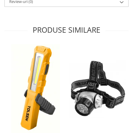
Review-uri
(0)
Nivele
Nivele laser
Rulete si metre
Telemetre
PRODUSE SIMILARE
Termometre
Scule electrice
Accesorii auto
Accesorii scule electrice
Aparate de sudat si lipit
Capsatoare si pistoale pneumatice
Consumabile scule electrice
Accesorii abrazive
Accesorii pentru lustruire
Accesorii pentru slefuire
Discuri pentru debitare
Varfuri si discuri diamantate