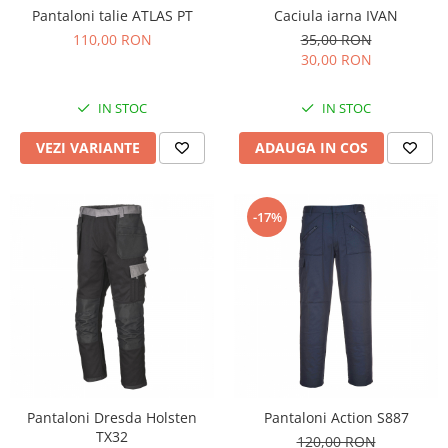
Tricouri
Pantaloni talie ATLAS PT
Caciula iarna IVAN
Veste
110,00 RON
35,00 RON
îmbrăcăminte pentru damă
30,00 RON
Rezistent la flacăra
IN STOC
IN STOC
Vizibilitate înalta hi-vis
îmbrăcăminte asistente/doctori
VEZI VARIANTE
ADAUGA IN COS
îmbrăcăminte bucătari
îmbrăcăminte de lucru
înaltă vizibilitate hi-vis
-17%
Combinezoane
Hanorace
Jachete
Pantaloni
Pantaloni scurti
Salopetă cu pieptar
Tricouri
Pantaloni Dresda Holsten
Pantaloni Action S887
Veste
TX32
120,00 RON