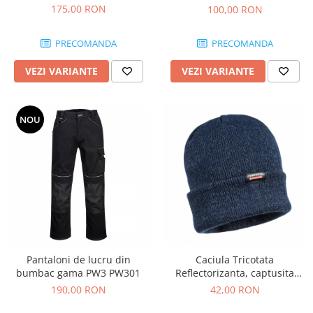
175,00 RON
100,00 RON
PRECOMANDA
PRECOMANDA
VEZI VARIANTE
VEZI VARIANTE
NOU
Pantaloni de lucru din
Caciula Tricotata
bumbac gama PW3 PW301
Reflectorizanta, captusita
Insulatex B026
190,00 RON
42,00 RON