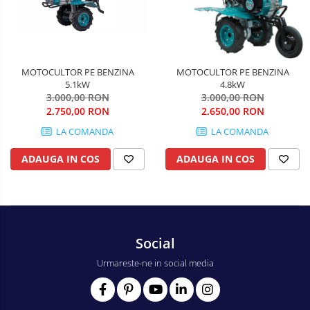
Pompe apa
Hidrofoare
Prim
ajutor
Motopompe
Protecția
Pompe de suprafata
capului
MOTOCULTOR PE BENZINA
MOTOCULTOR PE BENZINA
Scule de
Pompe submersibile
5.1kW
4.8kW
mana
3.000,00 RON
3.000,00 RON
Căști
2.750,00 RON
2.650,00 RON
Scule
Protecția ochilor
electrice
LA COMANDA
LA COMANDA
Semnalizare
Protecția respirației
ADAUGA IN COS
ADAUGA IN COS
și
Protecția urechilor
delimitare
Capsatoare , multifuncionale si
pistoale silicon
Chei si truse chei
Social
Ciocane , clesti si foarfeci
Urmareste-ne in social media
Debitare gresie / faianta si geamuri
Echipamente atelier