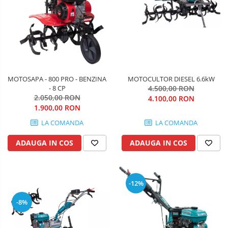
Generatoare si
unelte pentru
santier
Betoniere
Lucru la
înălțime
Generatoare
Motocoase
Unelte santier
MOTOCULTOR DIESEL 6.6kW
Accesorii motocoase
MOTOSAPA - 800 PRO - BENZINA
4.500,00 RON
- 8 CP
Foarfece de tuns gard viu si
2.050,00 RON
4.100,00 RON
arbusti
1.900,00 RON
Masini si tractorase de tuns
LA COMANDA
LA COMANDA
gazonul
ADAUGA IN COS
ADAUGA IN COS
Motocoase termice
Trimmere
Motosape si motoburghie
-12%
Motoburghie
Mănuși
protecție
-8%
Motosapatoare
Oferte