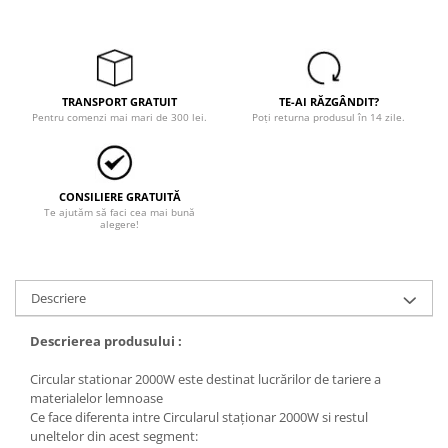
Trimmere
Motosape si motoburghie
Motoburghie
Motosapatoare
TRANSPORT GRATUIT
TE-AI RĂZGÂNDIT?
Pentru comenzi mai mari de 300 lei.
Poți returna produsul în 14 zile.
Mănuși protecție
Oferte
Pompe apa
Hidrofoare
CONSILIERE GRATUITĂ
Te ajutăm să faci cea mai bună
alegere!
Motopompe
Pompe de suprafata
Pompe submersibile
Descriere
Prim ajutor
Descrierea produsului :
Protecția capului
Căști
Circular stationar 2000W este destinat lucrărilor de tariere a
materialelor lemnoase
Protecția ochilor
Ce face diferenta intre Circularul staționar 2000W si restul
Protecția respirației
uneltelor din acest segment: