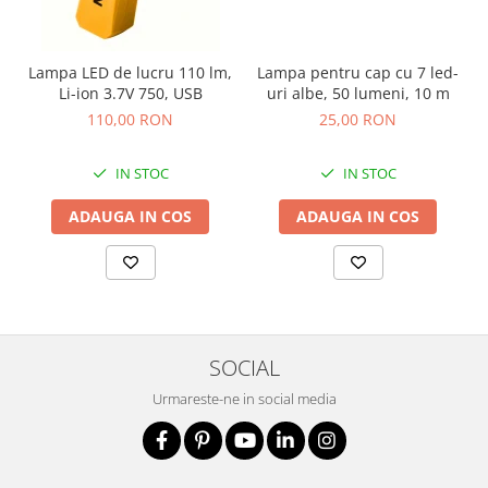
Fierastraie si circulare electrice
Iluminat si electrice
Masini de amestecat si vopsit
Lampa LED de lucru 110 lm,
Lampa pentru cap cu 7 led-
Li-ion 3.7V 750, USB
uri albe, 50 lumeni, 10 m
Masini de gaurit si insurubat
110,00 RON
25,00 RON
Masini de slefuit si rindeluit
Masini multifunctionale
IN STOC
IN STOC
Polizoare unghiulare
ADAUGA IN COS
ADAUGA IN COS
Scule electrice de banc
Suflante aer cald si aspiratoare
Semnalizare și delimitare
Îmbrăcăminte
SOCIAL
Articole de ploaie
Combinezoane
Urmareste-ne in social media
Jachete
Pantaloni
Pelerine