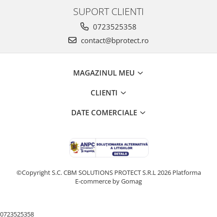
SUPORT CLIENTI
Salopetă cu pieptar
Echipamente de lucru
0723525358
Camasa
contact@bprotect.ro
Combinezoane
Hanorace
MAGAZINUL MEU
Jachete
Pantaloni
CLIENTI
Pantaloni scurţi
DATE COMERCIALE
Protecţie la pericole
Salopetă cu pieptar
Tricouri
Veste
îmbrăcăminte unică folosinţă
©Copyright S.C. CBM SOLUTIONS PROTECT S.R.L 2026
Platforma
Industria Alimentară
E-commerce by Gomag
Accesorii industria alimentară
Combinezon
0723525358
Jachete