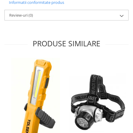
Informatii conformitate produs
Nivele
Nivele laser
Review-uri
(0)
Rulete si metre
Telemetre
Termometre
PRODUSE SIMILARE
Scule electrice
Accesorii auto
Accesorii scule electrice
Aparate de sudat si lipit
Capsatoare si pistoale pneumatice
Consumabile scule electrice
Accesorii abrazive
Accesorii pentru lustruire
Accesorii pentru slefuire
Discuri pentru debitare
Varfuri si discuri diamantate