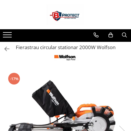
Toate Produsele
Atomizoare si pulverizatoare
Atomizoare
Fierastrau circular stationar 2000W Wolfson
Pulverizatoare
Casa si gradina
Aspiratoare , suflante si tocatoare
Casa
-17%
Masini spalat cu presiune
Scule si unelte gradina
Diverse
Drujbe
Accesorii drujbe
Drujbe electrice