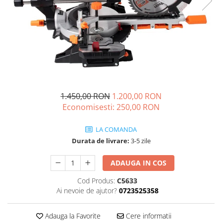
Drujbe termice
Echipamente medicale
Echipamente PSI
Generatoare si unelte pentru
santier
Betoniere
Generatoare
1.450,00 RON
1.200,00 RON
Unelte santier
Economisesti:
250,00
RON
Lucru la înălțime
Motocoase
LA COMANDA
Durata de livrare:
3-5 zile
Accesorii motocoase
Foarfece de tuns gard viu si
ADAUGA IN COS
arbusti
Cod Produs:
C5633
Masini si tractorase de tuns
Ai nevoie de ajutor?
0723525358
gazonul
Motocoase termice
Adauga la Favorite
Cere informatii