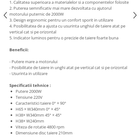
1. Calitatea superioara a materialelor si a componentelor folosite
Protecția urechilor
2. Puterea semnificativ mai mare dezvoltata cu ajutorul
motorului puternic de 2000W
Scule de mana
3. Design ergonomic pentru un confort sporit in utilizare
Capsatoare , multifuncionale si
4. Posibilitatea de a ajusta cu usurinta unghiul de taiere atat pe
pistoale silicon
vertical cat si pe orizontal
5. Indicator luminos pentru o precizie de taiere foarte buna
Chei si truse chei
Ciocane , clesti si foarfeci
Beneficii:
Debitare gresie / faianta si geamuri
- Putere mare a motorului
- Posibilitate de taiere in unghi atat pe vertical cat si pe orizontal
Echipamente atelier
- Usurinta in utilizare
Fierastraie si topoare
Specificatii tehnice :
Gletiere , spacluri si cuttere
Putere 2000W
Tensiune 220V
Pensule si trafaleti
Caracteristici taiere 0° × 90°
Scari , lize si depozitare
H65 × W340mm 0° × 45°
H38× W340mm 45° × 45°
Unelte pentru masurat
H38× W240mm
Aparate de masura si detectie
Viteza de rotatie 4800 rpm
Dimensiune disc taiere 210mm
Echere si compasuri