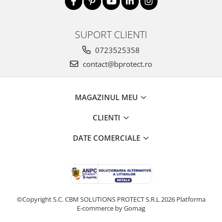
Drujbe termice
Echipamente medicale
SUPORT CLIENTI
Echipamente PSI
Generatoare si unelte pentru
0723525358
santier
contact@bprotect.ro
Betoniere
Generatoare
MAGAZINUL MEU
Unelte santier
Lucru la înălțime
CLIENTI
Motocoase
DATE COMERCIALE
Accesorii motocoase
Foarfece de tuns gard viu si
arbusti
Masini si tractorase de tuns
gazonul
©Copyright S.C. CBM SOLUTIONS PROTECT S.R.L 2026
Platforma
Motocoase termice
E-commerce by Gomag