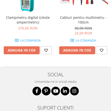
Drujbe termice
Echipamente medicale
Echipamente PSI
Clampmetru digital (cleste
Cabluri pentru multimetru -
ampermetric)
100cm
Generatoare si unelte pentru
370,00 RON
30,00 RON
santier
25,00 RON
Betoniere
LA COMANDA
LA COMANDA
Generatoare
ADAUGA IN COS
ADAUGA IN COS
Unelte santier
Lucru la înălțime
Motocoase
Accesorii motocoase
SOCIAL
Foarfece de tuns gard viu si
Urmareste-ne in social media
arbusti
Masini si tractorase de tuns
gazonul
Motocoase termice
SUPORT CLIENTI