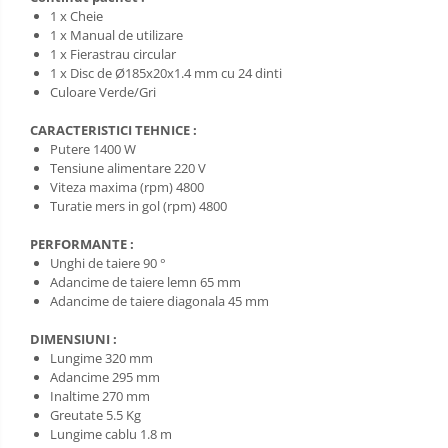
1 x Cheie
1 x Manual de utilizare
1 x Fierastrau circular
1 x Disc de Ø185x20x1.4 mm cu 24 dinti
Culoare Verde/Gri
CARACTERISTICI TEHNICE :
Putere 1400 W
Tensiune alimentare 220 V
Viteza maxima (rpm) 4800
Turatie mers in gol (rpm) 4800
PERFORMANTE :
Unghi de taiere 90 °
Adancime de taiere lemn 65 mm
Adancime de taiere diagonala 45 mm
DIMENSIUNI :
Lungime 320 mm
Adancime 295 mm
Inaltime 270 mm
Greutate 5.5 Kg
Lungime cablu 1.8 m