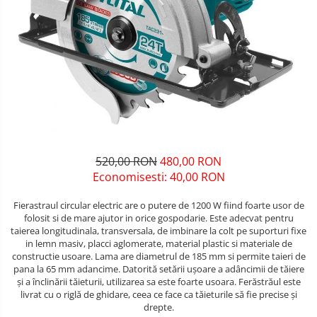
Unelte pentru masurat
Iluminat si electrice
Protecţie la pericole
Aparate de masura si detectie
Salopetă cu pieptar
Masini de amestecat si vopsit
Echere si compasuri
Tricouri
Masini de gaurit si insurubat
Nivele
Veste
Nivele laser
Masini de slefuit si rindeluit
îmbrăcăminte unică folosinţă
Rulete si metre
Masini multifunctionale
Industria Alimentară
Telemetre
Accesorii industria alimentară
Polizoare unghiulare
Termometre
Combinezon
520,00 RON
480,00 RON
Scule electrice de banc
Jachete
Economisesti:
40,00
RON
Suflante aer cald si aspiratoare
Pantaloni
Fierastraul circular electric are o putere de 1200 W fiind foarte usor de
Protecţie ignifugă
folosit si de mare ajutor in orice gospodarie. Este adecvat pentru
taierea longitudinala, transversala, de imbinare la colt pe suporturi fixe
Accesorii rezistente la flacără
in lemn masiv, placci aglomerate, material plastic si materiale de
constructie usoare. Lama are diametrul de 185 mm si permite taieri de
Combinezoane
pana la 65 mm adancime. Datorită setării ușoare a adâncimii de tăiere
Hanorace
și a înclinării tăieturii, utilizarea sa este foarte usoara. Ferăstrăul este
livrat cu o riglă de ghidare, ceea ce face ca tăieturile să fie precise și
Jachete
drepte.
Pantaloni