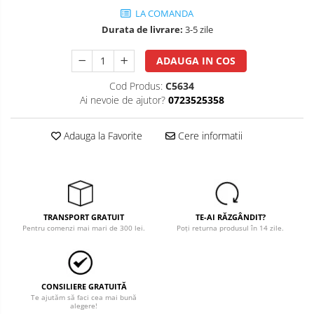
LA COMANDA
Salopete cu pieptar
Durata de livrare:
3-5 zile
Tricouri
Veste
ADAUGA IN COS
îmbrăcăminte pentru damă
Cod Produs:
C5634
Ai nevoie de ajutor?
0723525358
Rezistent la flacăra
Vizibilitate înalta hi-vis
Adauga la Favorite
Cere informatii
îmbrăcăminte asistente/doctori
îmbrăcăminte bucătari
îmbrăcăminte de lucru
înaltă vizibilitate hi-vis
TRANSPORT GRATUIT
TE-AI RĂZGÂNDIT?
Combinezoane
Pentru comenzi mai mari de 300 lei.
Poți returna produsul în 14 zile.
Hanorace
Jachete
Pantaloni
CONSILIERE GRATUITĂ
Pantaloni scurti
Te ajutăm să faci cea mai bună
alegere!