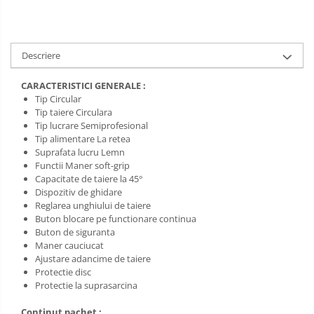
Salopetă cu pieptar
Tricouri
Veste
Descriere
CARACTERISTICI GENERALE :
Tip Circular
Tip taiere Circulara
Tip lucrare Semiprofesional
Tip alimentare La retea
Suprafata lucru Lemn
Functii Maner soft-grip
Capacitate de taiere la 45°
Dispozitiv de ghidare
Reglarea unghiului de taiere
Buton blocare pe functionare continua
Buton de siguranta
Maner cauciucat
Ajustare adancime de taiere
Protectie disc
Protectie la suprasarcina
Continut pachet :