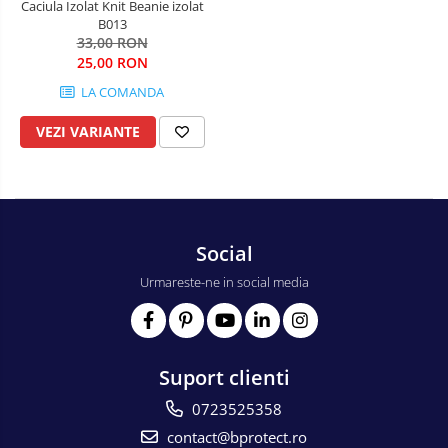
Caciula Izolat Knit Beanie izolat
B013
Salopete cu pieptar
33,00 RON
Tricouri
25,00 RON
Veste
LA COMANDA
îmbrăcăminte pentru damă
VEZI VARIANTE
Rezistent la flacăra
Vizibilitate înalta hi-vis
îmbrăcăminte asistente/doctori
îmbrăcăminte bucătari
Social
îmbrăcăminte de lucru
Urmareste-ne in social media
înaltă vizibilitate hi-vis
Combinezoane
Hanorace
Jachete
Suport clienti
Pantaloni
0723525358
Pantaloni scurti
contact@bprotect.ro