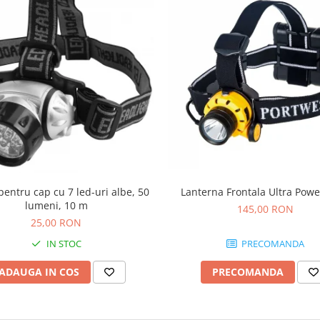
entru cap cu 7 led-uri albe, 50
Lanterna Frontala Ultra Pow
lumeni, 10 m
145,00 RON
25,00 RON
IN STOC
PRECOMANDA
ADAUGA IN COS
PRECOMANDA