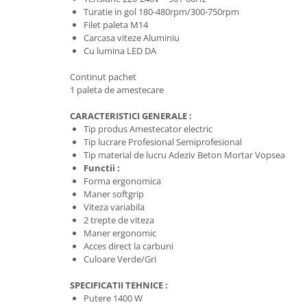
Trimmere
Turatie in gol 180-480rpm/300-750rpm
Motosape si motoburghie
Filet paleta M14
Carcasa viteze Aluminiu
Motoburghie
Cu lumina LED DA
Motosapatoare
Continut pachet
Mănuși protecție
1 paleta de amestecare
Oferte
CARACTERISTICI GENERALE :
Pompe apa
Tip produs Amestecator electric
Hidrofoare
Tip lucrare Profesional Semiprofesional
Tip material de lucru Adeziv Beton Mortar Vopsea
Motopompe
Functii :
Pompe de suprafata
Forma ergonomica
Maner softgrip
Pompe submersibile
Viteza variabila
2 trepte de viteza
Prim ajutor
Maner ergonomic
Protecția capului
Acces direct la carbuni
Căști
Culoare Verde/Gri
Protecția ochilor
SPECIFICATII TEHNICE :
Putere 1400 W
Protecția respirației