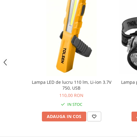
Nivele
Nivele laser
Rulete si metre
Telemetre
Termometre
Scule electrice
Accesorii auto
Accesorii scule electrice
Aparate de sudat si lipit
Capsatoare si pistoale pneumatice
Lampa LED de lucru 110 lm, Li-ion 3.7V
Lampa p
750, USB
Consumabile scule electrice
110,00 RON
Accesorii abrazive
IN STOC
Accesorii pentru lustruire
Accesorii pentru slefuire
ADAUGA IN COS
Discuri pentru debitare
Varfuri si discuri diamantate