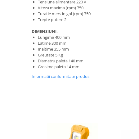
Tensiune alimentare 220 V
Protecția urechilor
Viteza maxima (rpm) 750
Turatie mers in gol (rpm) 750
Scule de mana
Trepte putere 2
Capsatoare , multifuncionale si
pistoale silicon
DIMENSIUNI :
Lungime 400 mm
Chei si truse chei
Latime 300 mm
Ciocane , clesti si foarfeci
Inaltime 355 mm
Greutate 5 Kg
Debitare gresie / faianta si geamuri
Diametru paleta 140 mm
Grosime paleta 14 mm
Echipamente atelier
Informatii conformitate produs
Fierastraie si topoare
Gletiere , spacluri si cuttere
Pensule si trafaleti
Scari , lize si depozitare
Unelte pentru masurat
Aparate de masura si detectie
Echere si compasuri