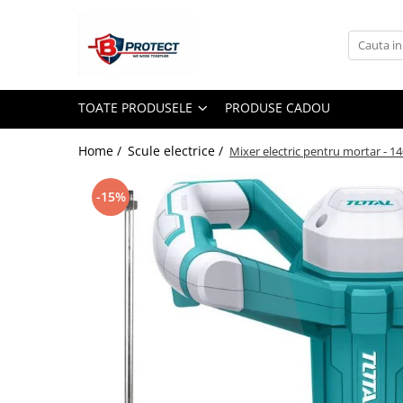
Toate Produsele
Atomizoare si pulverizatoare
TOATE PRODUSELE
PRODUSE CADOU
Atomizoare
Pulverizatoare
Home /
Scule electrice /
Mixer electric pentru mortar - 
Casa si gradina
-15%
Aspiratoare , suflante si tocatoare
Casa
Masini spalat cu presiune
Scule si unelte gradina
Diverse
Drujbe
Accesorii drujbe
Drujbe electrice