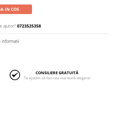
A IN COS
e ajutor?
0723525358
informatii
CONSILIERE GRATUITĂ
Te ajutăm să faci cea mai bună alegere!