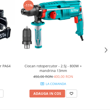
-11%
-5%
er PA64
Ciocan rotopercutor - 2.5J - 800W +
Masina d
mandrina 13mm
2.0A
450,00 RON
400,00 RON
55
LA COMANDA
ADAUGA IN COS
AD