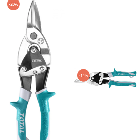
Tricouri
-20%
Veste
îmbrăcăminte pentru damă
Rezistent la flacăra
Vizibilitate înalta hi-vis
îmbrăcăminte asistente/doctori
îmbrăcăminte bucătari
îmbrăcăminte de lucru
înaltă vizibilitate hi-vis
-14%
Combinezoane
Hanorace
Jachete
Pantaloni
Pantaloni scurti
Salopetă cu pieptar
Tricouri
Veste