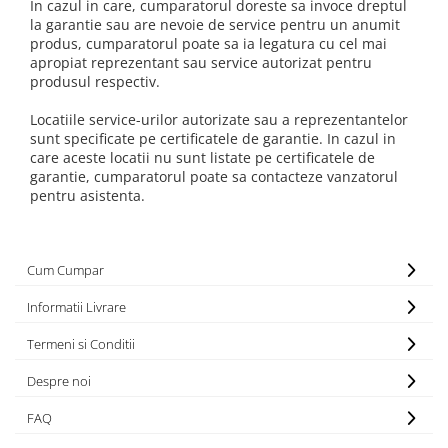
Echere si compasuri
In cazul in care, cumparatorul doreste sa invoce dreptul
Salopetă cu pieptar
la garantie sau are nevoie de service pentru un anumit
Masini de gaurit si insurubat
Nivele
produs, cumparatorul poate sa ia legatura cu cel mai
Tricouri
Nivele laser
Masini de slefuit si rindeluit
apropiat reprezentant sau service autorizat pentru
Veste
produsul respectiv.
Rulete si metre
Masini multifunctionale
îmbrăcăminte unică folosinţă
Telemetre
Locatiile service-urilor autorizate sau a reprezentantelor
Polizoare unghiulare
Industria Alimentară
Termometre
sunt specificate pe certificatele de garantie. In cazul in
Scule electrice de banc
care aceste locatii nu sunt listate pe certificatele de
Accesorii industria alimentară
garantie, cumparatorul poate sa contacteze vanzatorul
Suflante aer cald si aspiratoare
Combinezon
pentru asistenta.
Jachete
Pantaloni
Protecţie ignifugă
Cum Cumpar
Accesorii rezistente la flacără
Informatii Livrare
Combinezoane
Termeni si Conditii
Hanorace
Jachete
Despre noi
Pantaloni
FAQ
Salopete cu pieptar