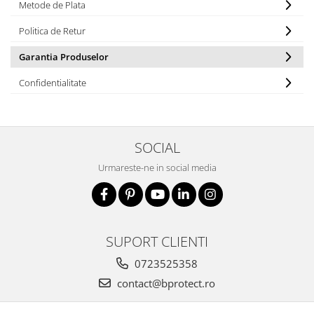
Tricouri
Metode de Plata
Veste
Politica de Retur
îmbrăcăminte pentru damă
Garantia Produselor
Rezistent la flacăra
Vizibilitate înalta hi-vis
Confidentialitate
îmbrăcăminte asistente/doctori
îmbrăcăminte bucătari
îmbrăcăminte de lucru
SOCIAL
înaltă vizibilitate hi-vis
Urmareste-ne in social media
Combinezoane
Hanorace
Jachete
Pantaloni
SUPORT CLIENTI
Pantaloni scurti
Salopetă cu pieptar
0723525358
Tricouri
contact@bprotect.ro
Veste