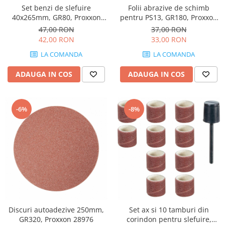
Tricouri
Set benzi de slefuire
Folii abrazive de schimb
Veste
40x265mm, GR80, Proxxon
pentru PS13, GR180, Proxxon
îmbrăcăminte pentru damă
28922
28822
47,00 RON
37,00 RON
42,00 RON
33,00 RON
Rezistent la flacăra
LA COMANDA
LA COMANDA
Vizibilitate înalta hi-vis
îmbrăcăminte asistente/doctori
ADAUGA IN COS
ADAUGA IN COS
îmbrăcăminte bucătari
îmbrăcăminte de lucru
înaltă vizibilitate hi-vis
-6%
-8%
Combinezoane
Hanorace
Jachete
Pantaloni
Pantaloni scurti
Salopetă cu pieptar
Tricouri
Discuri autoadezive 250mm,
Set ax si 10 tamburi din
Veste
GR320, Proxxon 28976
corindon pentru slefuire,