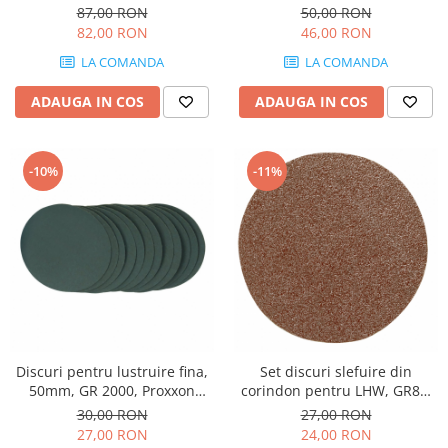
14mm, GR120, Proxxon 28978
87,00 RON
50,00 RON
82,00 RON
46,00 RON
LA COMANDA
LA COMANDA
ADAUGA IN COS
ADAUGA IN COS
-10%
-11%
Discuri pentru lustruire fina,
Set discuri slefuire din
50mm, GR 2000, Proxxon
corindon pentru LHW, GR80,
28670
Proxxon 28549
30,00 RON
27,00 RON
27,00 RON
24,00 RON