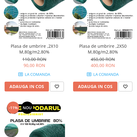
Tricouri
Veste
îmbrăcăminte pentru damă
Rezistent la flacăra
Vizibilitate înalta hi-vis
îmbrăcăminte asistente/doctori
Plasa de umbrire ,2X10
Plasa de umbrire ,2X50
îmbrăcăminte bucătari
M,80g/m2,80%
M,80g/m2,80%
îmbrăcăminte de lucru
110,00 RON
450,00 RON
90,00 RON
400,00 RON
înaltă vizibilitate hi-vis
LA COMANDA
LA COMANDA
Combinezoane
Hanorace
ADAUGA IN COS
ADAUGA IN COS
Jachete
Pantaloni
Pantaloni scurti
-11%
NOU
Salopetă cu pieptar
Tricouri
Veste