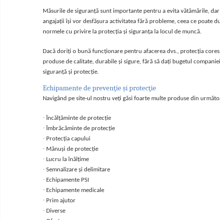
Veste
Măsurile de siguranţă sunt importante pentru a evita vătămările, dar 
îmbrăcăminte pentru damă
angajații îşi vor desfăşura activitatea fără probleme, ceea ce poate du
Rezistent la flacăra
normele cu privire la protecţia şi siguranţa la locul de muncă.
Vizibilitate înalta hi-vis
Dacă doriţi o bună funcţionare pentru afacerea dvs., protecţia coresp
îmbrăcăminte asistente/doctori
produse de calitate, durabile şi sigure, fără să daţi bugetul companiei
îmbrăcăminte bucătari
siguranţă şi protecţie.
îmbrăcăminte de lucru
Echipamente de prevenţie şi protecţie
înaltă vizibilitate hi-vis
Navigând pe site-ul nostru veţi găsi foarte multe produse din următoa
Combinezoane
·
Încălțăminte de protecţie
Hanorace
·
Îmbrăcăminte de protecţie
Jachete
·
Protecția capului
·
Pantaloni
Mănuși de protecție
·
Lucru la înălțime
Pantaloni scurti
·
Semnalizare și delimitare
Salopetă cu pieptar
·
Echipamente PSI
Tricouri
·
Echipamente medicale
·
Prim ajutor
Veste
·
Diverse
Încălțăminte