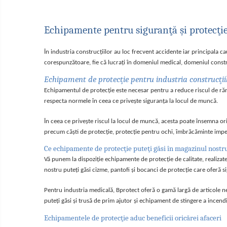
Tricouri
Veste
Echipamente pentru siguranţă şi protecţi
îmbrăcăminte unică folosinţă
Industria Alimentară
În industria construcţiilor au loc frecvent accidente iar principala c
Accesorii industria alimentară
corespunzătoare, fie că lucraţi în domeniul medical, domeniul constru
Combinezon
Echipament de protecţie pentru industria construcţii
Jachete
Echipamentul de protecţie este necesar pentru a reduce riscul de rănir
Pantaloni
respecta normele în ceea ce priveşte siguranţa la locul de muncă.
Protecţie ignifugă
În ceea ce priveşte riscul la locul de muncă, acesta poate însemna ori
Accesorii rezistente la flacără
precum căști de protecție, protecție pentru ochi, îmbrăcăminte imperm
Combinezoane
Ce echipamente de protecţie puteţi găsi în magazinul nostr
Hanorace
Vă punem la dispoziţie echipamente de protecţie de calitate, realizate 
nostru puteţi găsi cizme, pantofi şi bocanci de protecţie care oferă si
Jachete
Pantaloni
Pentru industria medicală, Bprotect oferă o gamă largă de articole nec
Salopete cu pieptar
puteţi găsi şi trusă de prim ajutor şi echipament de stingere a incendiu
Tricouri
Echipamentele de protecţie aduc beneficii oricărei afaceri