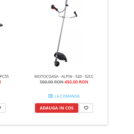
-6%
 PC55
MOTOCOASA - ALPIN - 520 - 52CC
SKIL 4105 
N
500,00 RON
450,00 RON
1.07
LA COMANDA
ADAUGA IN COS
AD