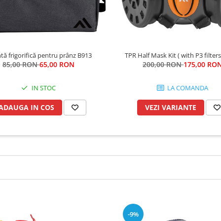
tă frigorifică pentru prânz B913
TPR Half Mask Kit ( with P3 filters
85,00 RON
65,00 RON
200,00 RON
175,00 RO
IN STOC
LA COMANDA
ADAUGA IN COS
VEZI VARIANTE
-9%