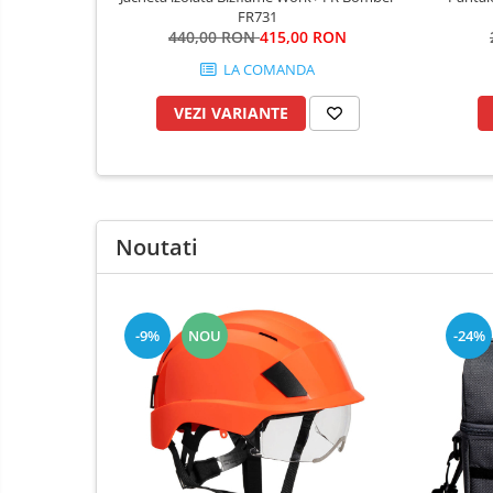
Fierastraie si topoare
FR731
Gletiere , spacluri si cuttere
440,00 RON
415,00 RON
LA COMANDA
Pensule si trafaleti
Scari , lize si depozitare
VEZI VARIANTE
Unelte pentru masurat
Aparate de masura si detectie
Echere si compasuri
Nivele
Noutati
Nivele laser
Rulete si metre
Telemetre
-9%
NOU
-24%
Termometre
Accesorii auto
Accesorii scule electrice
Aparate de sudat si lipit
Capsatoare si pistoale pneumatice