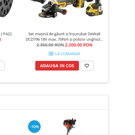
 ) P422
Set mașină de găurit și înșurubat DeWalt
PW3 Hanora
N
DCD796 18V max. 70Nm și polizor unghiular
2.360,00 RON
DeWalt DCG405N 18V 125mm
2.200,00 RON
26
LA COMANDA
ADAUGA IN COS
VE
-10%