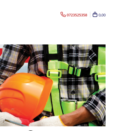
0723525358
0,00