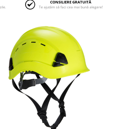
CONSILIERE GRATUITĂ
zile.
Te ajutăm să faci cea mai bună alegere!