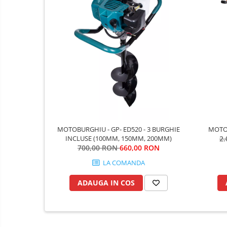
Îmbrăcăminte
Articole de ploaie
Combinezoane
Jachete
Pantaloni
Pelerine
Salopetă cu pieptar
Echipamente de lucru
Camasa
MOTOBURGHIU - GP- ED520 - 3 BURGHIE
MOTOS
Combinezoane
INCLUSE (100MM, 150MM, 200MM)
2
700,00 RON
660,00 RON
Hanorace
LA COMANDA
Jachete
Pantaloni
ADAUGA IN COS
Pantaloni scurţi
Protecţie la pericole
Salopetă cu pieptar