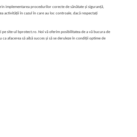
 Prin implementarea procedurilor corecte de sănătate și siguranță,
a activităţii în cazul în care au loc controale, dacă respectaţi
 pe site-ul bprotect.ro. Noi vă oferim posibilitatea de a vă bucura de
ru ca afacerea să aibă succes şi să se deruleze în condiţii optime de