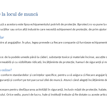
e la locul de muncă
auză a acestora este lipsa echipamentului potrivit de protecţie. Bprotect.ro va pune la 
cţiilor sau orice altă industrie care necesită
echipament de protecţie
, de prim ajutor
lor
e al angajaţilor. În plus, legea prevede ca fiecare companie să furnizeze echipamentul 
ce: de la podele umede până la căderi, substanţe toxice şi materiale încinse, ascuţite 
eabilă şi cu vizibilitate ridicată, încălțăminte de protecţie, hamuri de siguranță și m
u online?
conform standardelor şi cerinţelor specifice, pentru a vă asigura că fiecare angajat îşi
guranţă şi confort pe tot parcursul zilei de muncă. Atunci când alegeţi încălţăminte de 
esare pentru desfăşurarea activităţii în siguranţă, inclusiv măşti de protecţie, halate,
lui. Orice sediu, punct de lucru, hale şi instituţii trebuie să fie dotate cu aceste artic