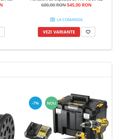
ON
600,00 RON
545,00 RON
19
LA COMANDA
VEZI VARIANTE
P
-7%
NOU
-8%