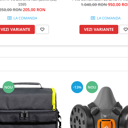
S595
1.040,00 RON
950,00 R
250,00 RON
205,00 RON
LA COMANDA
LA COMANDA
VEZI VARIANTE
VEZI VARIANTE
NOU
-13%
NOU