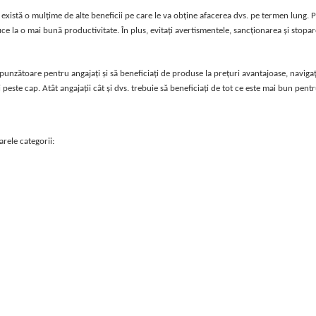
există o mulțime de alte beneficii pe care le va obţine afacerea dvs. pe termen lung.
ce la o mai bună productivitate. În plus, evitaţi avertismentele, sancţionarea şi stopare
unzătoare pentru angajaţi şi să beneficiaţi de produse la preţuri avantajoase, navigaţi
 peste cap. Atât angajaţii cât şi dvs. trebuie să beneficiaţi de tot ce este mai bun pent
rele categorii: