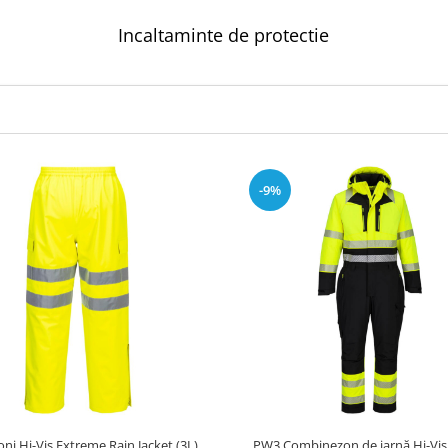
Incaltaminte de protectie
-9%
ni Hi-Vis Extreme Rain Jacket (3L)
PW3 Combinezon de iarnă Hi-Vi