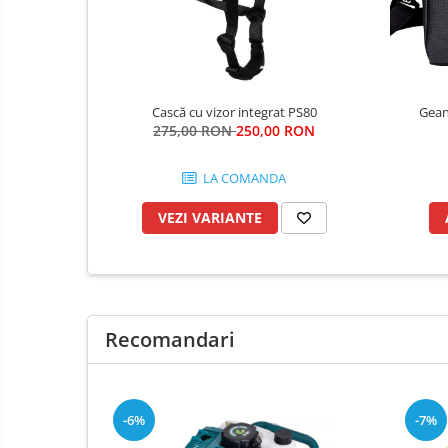
Consumabile scule electrice
Accesorii abrazive
Accesorii pentru lustruire
Accesorii pentru slefuire
Cască cu vizor integrat PS80
Gean
275,00 RON
250,00 RON
Discuri pentru debitare
Varfuri si discuri diamantate
LA COMANDA
Fierastraie si circulare electrice
VEZI VARIANTE
Iluminat si electrice
Masini de amestecat si vopsit
Masini de gaurit si insurubat
Masini de slefuit si rindeluit
Recomandari
Masini multifunctionale
Polizoare unghiulare
Scule electrice de banc
-6%
-7%
Suflante aer cald si aspiratoare