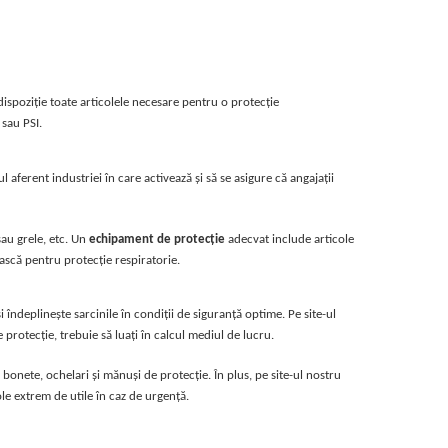
dispoziţie toate articolele necesare pentru o protecţie
 sau PSI.
aferent industriei în care activează şi să se asigure că angajaţii
sau grele, etc. Un
echipament de protecţie
adecvat include articole
ască pentru protecție respiratorie.
 îndeplineşte sarcinile în condiţii de siguranţă optime. Pe site-ul
protecţie, trebuie să luaţi în calcul mediul de lucru.
 bonete, ochelari şi mănuşi de protecţie. În plus, pe site-ul nostru
ole extrem de utile în caz de urgenţă.