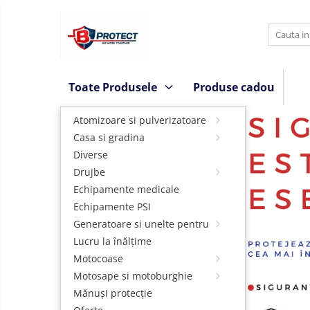
Toate Produsele
Atomizoare si pulverizatoare
Toate Produsele
Produse cadou
Atomizoare
Casa si
gradina
Pulverizatoare
Atomizoare si pulverizatoare
Aspiratoare , suflante si tocatoare
Casa si gradina
Diverse
Casa
Drujbe
Masini spalat cu presiune
Echipamente medicale
Scule si unelte gradina
Echipamente PSI
Diverse
Generatoare si unelte pentru santier
Drujbe
Lucru la înălțime
Accesorii drujbe
Echipamente
Motocoase
medicale
Motosape si motoburghie
Drujbe electrice
Echipamente
Mănuși protecție
Drujbe termice
PSI