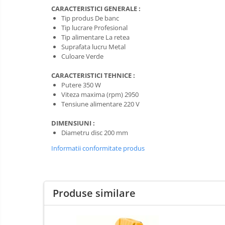
Pompe apa
CARACTERISTICI GENERALE :
Hidrofoare
Prim
Tip produs De banc
ajutor
Tip lucrare Profesional
Motopompe
Protecția
Tip alimentare La retea
Pompe de suprafata
capului
Suprafata lucru Metal
Culoare Verde
Scule de
Pompe submersibile
mana
Căști
CARACTERISTICI TEHNICE :
Scule
Putere 350 W
Protecția ochilor
electrice
Viteza maxima (rpm) 2950
Tensiune alimentare 220 V
Semnalizare
Protecția respirației
și
Protecția urechilor
DIMENSIUNI :
delimitare
Diametru disc 200 mm
Capsatoare , multifuncionale si
pistoale silicon
Informatii conformitate produs
Chei si truse chei
Ciocane , clesti si foarfeci
Produse similare
Debitare gresie / faianta si geamuri
Echipamente atelier