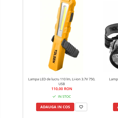
Fierastraie si topoare
Gletiere , spacluri si cuttere
Pensule si trafaleti
Scari , lize si depozitare
Unelte pentru masurat
Aparate de masura si detectie
Echere si compasuri
Nivele
Nivele laser
Rulete si metre
Telemetre
Lampa
Lampa LED de lucru 110 lm, Li-ion 3.7V 750,
Termometre
USB
110,00 RON
Accesorii auto
IN STOC
Accesorii scule electrice
ADAUGA IN COS
Aparate de sudat si lipit
Capsatoare si pistoale pneumatice