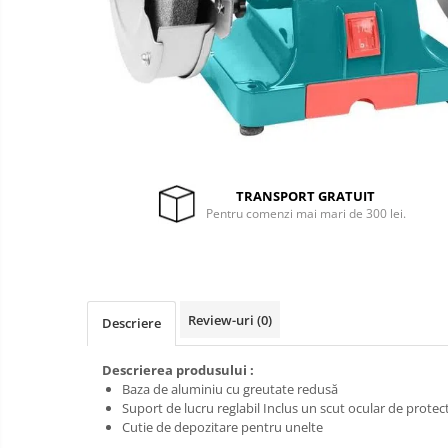
Generatoare si
unelte pentru
santier
Betoniere
Lucru la
înălțime
Generatoare
Motocoase
Unelte santier
Accesorii motocoase
Foarfece de tuns gard viu si
TRANSPORT GRATUIT
arbusti
Pentru comenzi mai mari de 300 lei.
Masini si tractorase de tuns
gazonul
Motocoase termice
Trimmere
Review-uri
(0)
Descriere
Motosape si motoburghie
Descrierea produsului :
Motoburghie
Mănuși
Baza de aluminiu cu greutate redusă
protecție
Motosapatoare
Suport de lucru reglabil Inclus un scut ocular de protec
Oferte
Cutie de depozitare pentru unelte