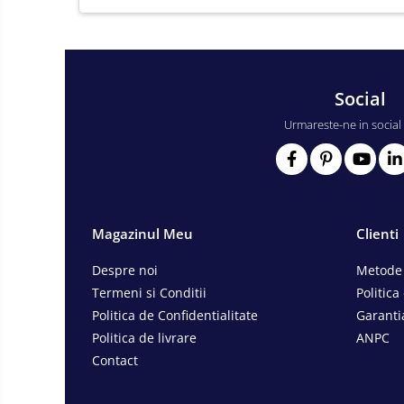
Consumabile scule electrice
Accesorii abrazive
Accesorii pentru lustruire
Social
Accesorii pentru slefuire
Discuri pentru debitare
Urmareste-ne in social
Varfuri si discuri diamantate
Fierastraie si circulare electrice
Iluminat si electrice
Masini de amestecat si vopsit
Magazinul Meu
Clienti
Masini de gaurit si insurubat
Despre noi
Metode 
Masini de slefuit si rindeluit
Termeni si Conditii
Politica
Masini multifunctionale
Politica de Confidentialitate
Garanti
Polizoare unghiulare
Politica de livrare
ANPC
Contact
Scule electrice de banc
Suflante aer cald si aspiratoare