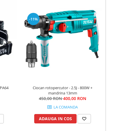
-11%
-5%
 PA64
Ciocan rotopercutor - 2.5J - 800W +
Masina de 
mandrina 13mm
Li-Ion (2 
450,00 RON
400,00 RON
55
LA COMANDA
ADAUGA IN COS
AD