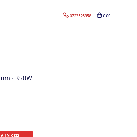
0723525358
0,00
00mm - 350W
A IN COS