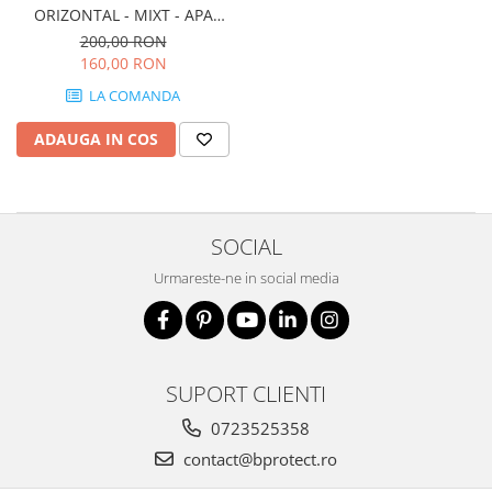
ORIZONTAL - MIXT - APA
CALDA SI RECE
200,00 RON
160,00 RON
LA COMANDA
ADAUGA IN COS
SOCIAL
Urmareste-ne in social media
SUPORT CLIENTI
0723525358
contact@bprotect.ro