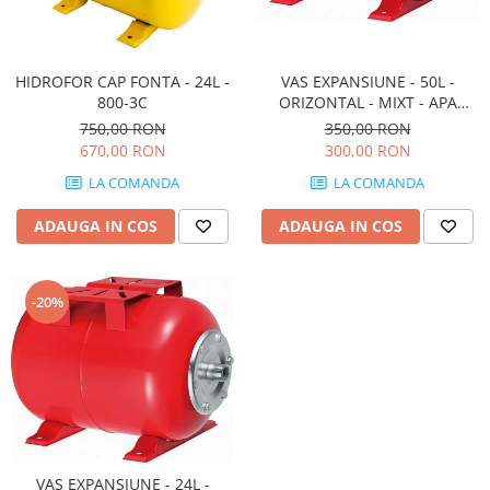
Tricouri
Veste
îmbrăcăminte pentru damă
VAS EXPANSIUNE - 50L -
HIDROFOR CAP FONTA - 24L -
Rezistent la flacăra
ORIZONTAL - MIXT - APA
800-3C
Vizibilitate înalta hi-vis
CALDA SI RECE
350,00 RON
750,00 RON
îmbrăcăminte asistente/doctori
300,00 RON
670,00 RON
îmbrăcăminte bucătari
LA COMANDA
LA COMANDA
îmbrăcăminte de lucru
ADAUGA IN COS
ADAUGA IN COS
înaltă vizibilitate hi-vis
Combinezoane
Hanorace
-20%
Jachete
Pantaloni
Pantaloni scurti
Salopetă cu pieptar
Tricouri
Veste
VAS EXPANSIUNE - 24L -