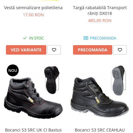
Tricouri
Vestă semnalizare polietilena
Targă rabatabilă Transport
Veste
răniţi DX018
17,00 RON
îmbrăcăminte pentru damă
485,00 RON
Rezistent la flacăra
Vizibilitate înalta hi-vis
IN STOC
PRECOMANDA
îmbrăcăminte asistente/doctori
îmbrăcăminte bucătari
VEZI VARIANTE
PRECOMANDA
îmbrăcăminte de lucru
înaltă vizibilitate hi-vis
NOU
Combinezoane
Hanorace
Jachete
Pantaloni
Pantaloni scurti
Salopetă cu pieptar
Tricouri
Veste
Bocanci S3 SRC UK CI Bastus
Bocanci S3 SRC CEAHLAU