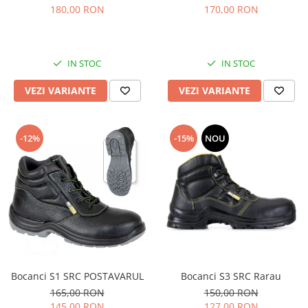
180,00 RON
170,00 RON
IN STOC
IN STOC
VEZI VARIANTE
VEZI VARIANTE
-12%
-15%
NOU
Bocanci S1 SRC POSTAVARUL
Bocanci S3 SRC Rarau
165,00 RON
150,00 RON
145,00 RON
127,00 RON