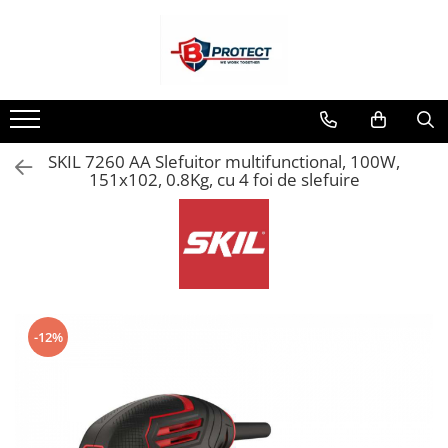
Toate Produsele
Atomizoare si pulverizatoare
Atomizoare
SKIL 7260 AA Slefuitor multifunctional, 100W,
Pulverizatoare
151x102, 0.8Kg, cu 4 foi de slefuire
Casa si gradina
Aspiratoare , suflante si tocatoare
Casa
Masini spalat cu presiune
Scule si unelte gradina
-12%
Diverse
Drujbe
Accesorii drujbe
Drujbe electrice