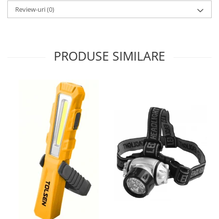
Review-uri
(0)
Salopetă cu pieptar
Echipamente de lucru
Camasa
Combinezoane
PRODUSE SIMILARE
Hanorace
Jachete
Pantaloni
Pantaloni scurţi
Protecţie la pericole
Salopetă cu pieptar
Tricouri
Veste
îmbrăcăminte unică folosinţă
Industria Alimentară
Accesorii industria alimentară
Combinezon
Jachete