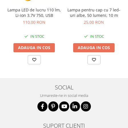
Pantaloni
Lampa LED de lucru 110 lm,
Lampa pentru cap cu 7 led-
Protecţie ignifugă
Li-ion 3.7V 750, USB
uri albe, 50 lumeni, 10 m
110,00 RON
25,00 RON
Accesorii rezistente la flacără
Combinezoane
IN STOC
IN STOC
Hanorace
Jachete
ADAUGA IN COS
ADAUGA IN COS
Pantaloni
Salopete cu pieptar
Tricouri
Veste
îmbrăcăminte pentru damă
SOCIAL
Rezistent la flacăra
Urmareste-ne in social media
Vizibilitate înalta hi-vis
îmbrăcăminte asistente/doctori
îmbrăcăminte bucătari
îmbrăcăminte de lucru
SUPORT CLIENTI