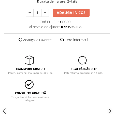
Durata de livrare:
2-4 zile
Protecția urechilor
ADAUGA IN COS
Scule de mana
Capsatoare , multifuncionale si
Cod Produs:
C6050
pistoale silicon
Ai nevoie de ajutor?
0723525358
Chei si truse chei
Adauga la Favorite
Cere informatii
Ciocane , clesti si foarfeci
Debitare gresie / faianta si geamuri
Echipamente atelier
Fierastraie si topoare
TRANSPORT GRATUIT
TE-AI RĂZGÂNDIT?
Gletiere , spacluri si cuttere
Pentru comenzi mai mari de 300 lei.
Poți returna produsul în 14 zile.
Pensule si trafaleti
Scari , lize si depozitare
CONSILIERE GRATUITĂ
Unelte pentru masurat
Te ajutăm să faci cea mai bună
alegere!
Aparate de masura si detectie
Echere si compasuri