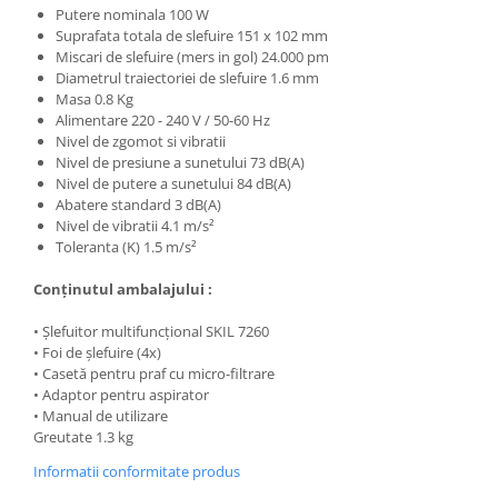
Fierastraie si circulare electrice
Putere nominala 100 W
Suprafata totala de slefuire 151 x 102 mm
Iluminat si electrice
Miscari de slefuire (mers in gol) 24.000 pm
Masini de amestecat si vopsit
Diametrul traiectoriei de slefuire 1.6 mm
Masa 0.8 Kg
Masini de gaurit si insurubat
Alimentare 220 - 240 V / 50-60 Hz
Masini de slefuit si rindeluit
Nivel de zgomot si vibratii
Nivel de presiune a sunetului 73 dB(A)
Masini multifunctionale
Nivel de putere a sunetului 84 dB(A)
Abatere standard 3 dB(A)
Polizoare unghiulare
Nivel de vibratii 4.1 m/s²
Scule electrice de banc
Toleranta (K) 1.5 m/s²
Suflante aer cald si aspiratoare
Conţinutul ambalajului :
Semnalizare și delimitare
• Şlefuitor multifuncţional SKIL 7260
Îmbrăcăminte
• Foi de şlefuire (4x)
Articole de ploaie
• Casetă pentru praf cu micro-filtrare
• Adaptor pentru aspirator
Combinezoane
• Manual de utilizare
Jachete
Greutate 1.3 kg
Pantaloni
Informatii conformitate produs
Pelerine