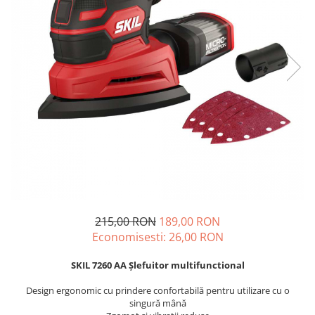
Drujbe termice
Echipamente medicale
Echipamente PSI
Generatoare si unelte pentru
santier
Betoniere
Generatoare
Unelte santier
Lucru la înălțime
Motocoase
Accesorii motocoase
215,00 RON
189,00 RON
Foarfece de tuns gard viu si
Economisesti:
26,00
RON
arbusti
Masini si tractorase de tuns
SKIL 7260 AA Şlefuitor multifunctional
gazonul
Design ergonomic cu prindere confortabilă pentru utilizare cu o
Motocoase termice
singură mână