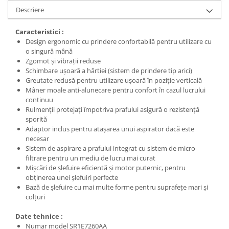
Nivele
Descriere
Nivele laser
Rulete si metre
Caracteristici :
Design ergonomic cu prindere confortabilă pentru utilizare cu
Telemetre
o singură mână
Termometre
Zgomot şi vibraţii reduse
Schimbare uşoară a hârtiei (sistem de prindere tip arici)
Scule electrice
Greutate redusă pentru utilizare uşoară în poziţie verticală
Accesorii auto
Mâner moale anti-alunecare pentru confort în cazul lucrului
continuu
Accesorii scule electrice
Rulmenţii protejaţi împotriva prafului asigură o rezistenţă
Aparate de sudat si lipit
sporită
Adaptor inclus pentru ataşarea unui aspirator dacă este
Capsatoare si pistoale pneumatice
necesar
Consumabile scule electrice
Sistem de aspirare a prafului integrat cu sistem de micro-
filtrare pentru un mediu de lucru mai curat
Accesorii abrazive
Mişcări de şlefuire eficientă şi motor puternic, pentru
Accesorii pentru lustruire
obţinerea unei şlefuiri perfecte
Bază de şlefuire cu mai multe forme pentru suprafeţe mari şi
Accesorii pentru slefuire
colţuri
Discuri pentru debitare
Date tehnice :
Varfuri si discuri diamantate
Numar model SR1E7260AA