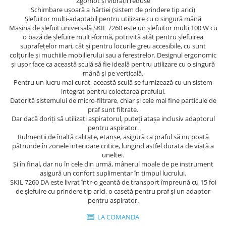
Trimmere
Zgomot şi vibraţii reduse
Schimbare uşoară a hârtiei (sistem de prindere tip arici)
Motosape si motoburghie
Şlefuitor multi-adaptabil pentru utilizare cu o singură mână
Maşina de şlefuit universală SKIL 7260 este un şlefuitor multi 100 W cu
Motoburghie
o bază de şlefuire multi-formă, potrivită atât pentru şlefuirea
Motosapatoare
suprafeţelor mari, cât şi pentru locurile greu accesibile, cu sunt
colţurile şi muchiile mobilierului sau a ferestrelor. Designul ergonomic
Mănuși protecție
şi uşor face ca această sculă să fie ideală pentru utilizare cu o singură
mână şi pe verticală.
Oferte
Pentru un lucru mai curat, această sculă se furnizează cu un sistem
Pompe apa
integrat pentru colectarea prafului.
Hidrofoare
Datorită sistemului de micro-filtrare, chiar şi cele mai fine particule de
praf sunt filtrate.
Motopompe
Dar dacă doriţi să utilizaţi aspiratorul, puteţi ataşa inclusiv adaptorul
pentru aspirator.
Pompe de suprafata
Rulmenții de înaltă calitate, etanșe, asigură ca praful să nu poată
pătrunde în zonele interioare critice, lungind astfel durata de viață a
Pompe submersibile
uneltei.
Prim ajutor
Şi în final, dar nu în cele din urmă, mânerul moale de pe instrument
asigură un confort suplimentar în timpul lucrului.
Protecția capului
SKIL 7260 DA este livrat într-o geantă de transport împreună cu 15 foi
Căști
de şlefuire cu prindere tip arici, o casetă pentru praf şi un adaptor
pentru aspirator.
Protecția ochilor
LA COMANDA
Protecția respirației