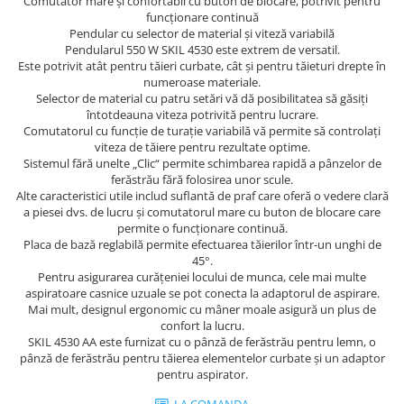
Tricouri
Comutator mare şi confortabil cu buton de blocare, potrivit pentru
funcţionare continuă
Veste
Pendular cu selector de material şi viteză variabilă
îmbrăcăminte pentru damă
Pendularul 550 W SKIL 4530 este extrem de versatil.
Este potrivit atât pentru tăieri curbate, cât şi pentru tăieturi drepte în
Rezistent la flacăra
numeroase materiale.
Selector de material cu patru setări vă dă posibilitatea să găsiţi
Vizibilitate înalta hi-vis
întotdeauna viteza potrivită pentru lucrare.
îmbrăcăminte asistente/doctori
Comutatorul cu funcţie de turaţie variabilă vă permite să controlaţi
îmbrăcăminte bucătari
viteza de tăiere pentru rezultate optime.
Sistemul fără unelte „Clic“ permite schimbarea rapidă a pânzelor de
îmbrăcăminte de lucru
ferăstrău fără folosirea unor scule.
înaltă vizibilitate hi-vis
Alte caracteristici utile includ suflantă de praf care oferă o vedere clară
a piesei dvs. de lucru şi comutatorul mare cu buton de blocare care
Combinezoane
permite o funcţionare continuă.
Hanorace
Placa de bază reglabilă permite efectuarea tăierilor într-un unghi de
45°.
Jachete
Pentru asigurarea curăţeniei locului de munca, cele mai multe
Pantaloni
aspiratoare casnice uzuale se pot conecta la adaptorul de aspirare.
Mai mult, designul ergonomic cu mâner moale asigură un plus de
Pantaloni scurti
confort la lucru.
Salopetă cu pieptar
SKIL 4530 AA este furnizat cu o pânză de ferăstrău pentru lemn, o
pânză de ferăstrău pentru tăierea elementelor curbate şi un adaptor
Tricouri
pentru aspirator.
Veste