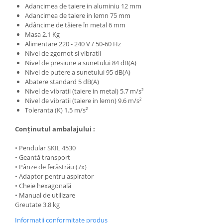
Adancimea de taiere in aluminiu 12 mm
Adancimea de taiere in lemn 75 mm
Adâncime de tăiere în metal 6 mm
Masa 2.1 Kg
Alimentare 220 - 240 V / 50-60 Hz
Nivel de zgomot si vibratii
Nivel de presiune a sunetului 84 dB(A)
Nivel de putere a sunetului 95 dB(A)
Abatere standard 5 dB(A)
Nivel de vibratii (taiere in metal) 5.7 m/s²
Nivel de vibratii (taiere in lemn) 9.6 m/s²
Toleranta (K) 1.5 m/s²
Conţinutul ambalajului :
• Pendular SKIL 4530
• Geantă transport
• Pânze de ferăstrău (7x)
• Adaptor pentru aspirator
• Cheie hexagonală
• Manual de utilizare
Greutate 3.8 kg
Informatii conformitate produs