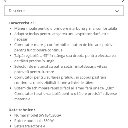
Descriere
Caracteristici :
Mâner moale pentru o prindere mai bună şi mai confortabilă
Adaptor inclus pentru ataşarea unui aspirator dacă este
necesar
Comutator mare şi confortabil cu buton de blocare, potrivit
pentru funcţionare continuă
Talpă reglabilă la 45° în stânga sau drepta pentru efectuarea
de tăieri precise în unghi
Selector de material cu patru setări: întotdeauna viteza
potrivită pentru lucrare
Comutator pentru suflarea prafului, în scopul păstrării
continue a unei vizibilităţi bune a liniei de tăiere
Sistem de schimbare rapid şi facil al lamei, fără unelte, „Clic”
Comutator turaţie variabilă pentru o tăiere precisă în diverse
materiale
Date tehnice :
Numar model SW1E4530GA
Putere nominala 550 W
Setari traiectorie 4