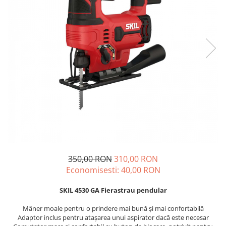
Echere si compasuri
Salopetă cu pieptar
Masini de gaurit si insurubat
Nivele
Tricouri
Nivele laser
Masini de slefuit si rindeluit
Veste
Rulete si metre
Masini multifunctionale
îmbrăcăminte unică folosinţă
Telemetre
Polizoare unghiulare
Industria Alimentară
Termometre
Scule electrice de banc
Accesorii industria alimentară
Suflante aer cald si aspiratoare
Combinezon
Jachete
Pantaloni
Protecţie ignifugă
Accesorii rezistente la flacără
350,00 RON
310,00 RON
Combinezoane
Economisesti:
40,00
RON
Hanorace
Jachete
SKIL 4530 GA Fierastrau pendular
Pantaloni
Mâner moale pentru o prindere mai bună şi mai confortabilă
Salopete cu pieptar
Adaptor inclus pentru ataşarea unui aspirator dacă este necesar