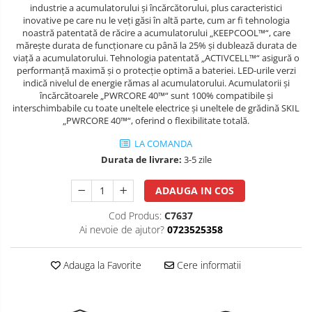
industrie a acumulatorului şi încărcătorului, plus caracteristici
Salopete cu pieptar
inovative pe care nu le veţi găsi în altă parte, cum ar fi tehnologia
noastră patentată de răcire a acumulatorului „KEEPCOOL™“, care
Tricouri
măreşte durata de funcţionare cu până la 25% şi dublează durata de
Veste
viaţă a acumulatorului. Tehnologia patentată „ACTIVCELL™“ asigură o
performanţă maximă şi o protecţie optimă a bateriei. LED-urile verzi
îmbrăcăminte pentru damă
indică nivelul de energie rămas al acumulatorului. Acumulatorii și
încărcătoarele „PWRCORE 40™“ sunt 100% compatibile și
Rezistent la flacăra
interschimbabile cu toate uneltele electrice și uneltele de grădină SKIL
Vizibilitate înalta hi-vis
„PWRCORE 40™“, oferind o flexibilitate totală.
îmbrăcăminte asistente/doctori
LA COMANDA
îmbrăcăminte bucătari
Durata de livrare:
3-5 zile
îmbrăcăminte de lucru
ADAUGA IN COS
înaltă vizibilitate hi-vis
Cod Produs:
C7637
Combinezoane
Ai nevoie de ajutor?
0723525358
Hanorace
Jachete
Adauga la Favorite
Cere informatii
Pantaloni
Pantaloni scurti