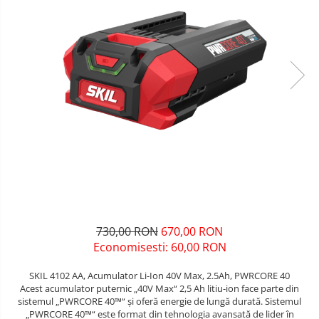
Unelte pentru masurat
Iluminat si electrice
Protecţie la pericole
Aparate de masura si detectie
Salopetă cu pieptar
Masini de amestecat si vopsit
Echere si compasuri
Tricouri
Masini de gaurit si insurubat
Nivele
Veste
Nivele laser
Masini de slefuit si rindeluit
îmbrăcăminte unică folosinţă
Rulete si metre
Masini multifunctionale
Industria Alimentară
Telemetre
Accesorii industria alimentară
Polizoare unghiulare
Termometre
Combinezon
Scule electrice de banc
Jachete
Suflante aer cald si aspiratoare
Pantaloni
Protecţie ignifugă
730,00 RON
670,00 RON
Accesorii rezistente la flacără
Economisesti:
60,00
RON
Combinezoane
SKIL 4102 AA, Acumulator Li-Ion 40V Max, 2.5Ah, PWRCORE 40
Hanorace
Acest acumulator puternic „40V Max“ 2,5 Ah litiu-ion face parte din
Jachete
sistemul „PWRCORE 40™“ și oferă energie de lungă durată. Sistemul
„PWRCORE 40™“ este format din tehnologia avansată de lider în
Pantaloni