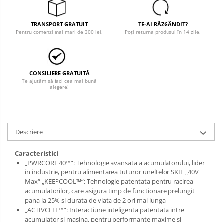
Salopetă cu pieptar
Tricouri
TRANSPORT GRATUIT
TE-AI RĂZGÂNDIT?
Veste
Pentru comenzi mai mari de 300 lei.
Poți returna produsul în 14 zile.
CONSILIERE GRATUITĂ
Te ajutăm să faci cea mai bună
alegere!
Descriere
Caracteristici
„PWRCORE 40™“: Tehnologie avansata a acumulatorului, lider
in industrie, pentru alimentarea tuturor uneltelor SKIL „40V
Max“ „KEEPCOOL™“: Tehnologie patentata pentru racirea
acumulatorilor, care asigura timp de functionare prelungit
pana la 25% si durata de viata de 2 ori mai lunga
„ACTIVCELL™“: Interactiune inteligenta patentata intre
acumulator si masina, pentru performante maxime si