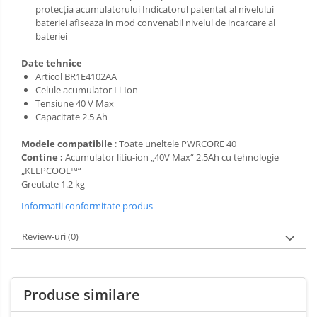
protecția acumulatorului Indicatorul patentat al nivelului
bateriei afiseaza in mod convenabil nivelul de incarcare al
bateriei
Date tehnice
Articol BR1E4102AA
Celule acumulator Li-Ion
Tensiune 40 V Max
Capacitate 2.5 Ah
Modele compatibile
: Toate uneltele PWRCORE 40
Contine :
Acumulator litiu-ion „40V Max“ 2.5Ah cu tehnologie
„KEEPCOOL™“
Greutate 1.2 kg
Informatii conformitate produs
Review-uri
(0)
Produse similare