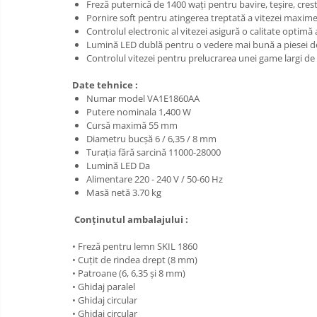
Fierastraie si topoare
Freză puternică de 1400 wați pentru bavire, teșire, cresta
Pornire soft pentru atingerea treptată a vitezei maxim
Gletiere , spacluri si cuttere
Controlul electronic al vitezei asigură o calitate optimă a
Pensule si trafaleti
Lumină LED dublă pentru o vedere mai bună a piesei d
Controlul vitezei pentru prelucrarea unei game largi de 
Scari , lize si depozitare
Date tehnice :
Unelte pentru masurat
Numar model VA1E1860AA
Aparate de masura si detectie
Putere nominala 1,400 W
Cursă maximă 55 mm
Echere si compasuri
Diametru bucşă 6 / 6,35 / 8 mm
Nivele
Turaţia fără sarcină 11000-28000
Lumină LED Da
Nivele laser
Alimentare 220 - 240 V / 50-60 Hz
Rulete si metre
Masă netă 3.70 kg
Telemetre
Conţinutul ambalajului :
Termometre
Accesorii auto
• Freză pentru lemn SKIL 1860
• Cuţit de rindea drept (8 mm)
Accesorii scule electrice
• Patroane (6, 6,35 şi 8 mm)
• Ghidaj paralel
Aparate de sudat si lipit
• Ghidaj circular
Capsatoare si pistoale pneumatice
• Ghidaj circular