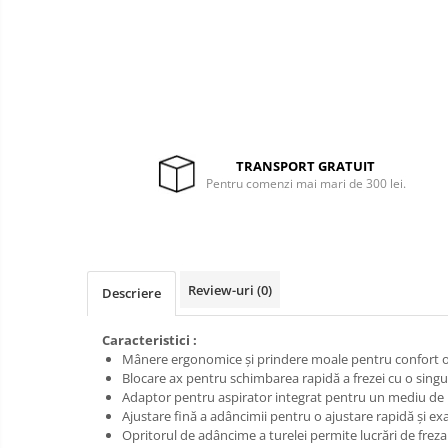
Pompe apa
Hidrofoare
Prim
ajutor
Motopompe
Protecția
Pompe de suprafata
capului
Scule de
Pompe submersibile
mana
Căști
Scule
TRANSPORT GRATUIT
Protecția ochilor
Pentru comenzi mai mari de 300 lei.
electrice
Semnalizare
Protecția respirației
și
Protecția urechilor
delimitare
Capsatoare , multifuncionale si
Review-uri
(0)
Descriere
pistoale silicon
Chei si truse chei
Caracteristici :
Ciocane , clesti si foarfeci
Mânere ergonomice și prindere moale pentru confort op
Blocare ax pentru schimbarea rapidă a frezei cu o singu
Debitare gresie / faianta si geamuri
Adaptor pentru aspirator integrat pentru un mediu de 
Ajustare fină a adâncimii pentru o ajustare rapidă și ex
Echipamente atelier
Opritorul de adâncime a turelei permite lucrări de freza