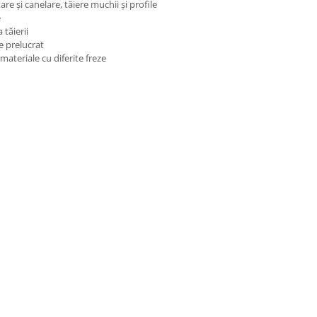
re și canelare, tăiere muchii și profile
e
 tăierii
e prelucrat
materiale cu diferite freze