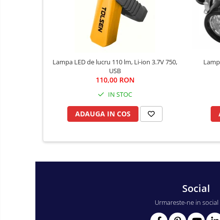
Îmbrăcăminte
Articole de ploaie
Combinezoane
Jachete
Lampa
Lampa LED de lucru 110 lm, Li-ion 3.7V 750,
Pantaloni
USB
Pelerine
110,00 RON
Salopetă cu pieptar
IN STOC
Echipamente de lucru
ADAUGA IN COS
Camasa
Combinezoane
Hanorace
Jachete
Pantaloni
Pantaloni scurţi
Social
Protecţie la pericole
Urmareste-ne in social
Salopetă cu pieptar