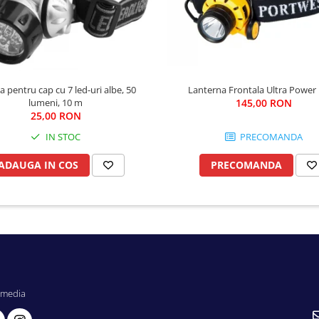
 pentru cap cu 7 led-uri albe, 50
Lanterna Frontala Ultra Power
lumeni, 10 m
145,00 RON
25,00 RON
IN STOC
PRECOMANDA
ADAUGA IN COS
PRECOMANDA
 media