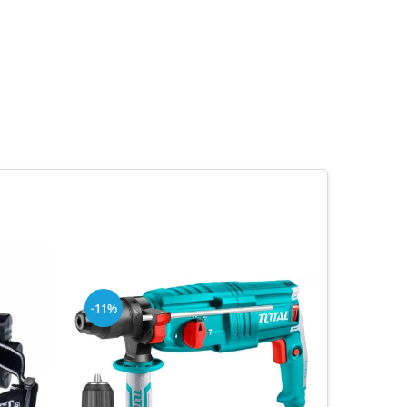
-11%
-5%