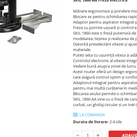
SKIL 1860 AA Freza electrica
Mânere ergonomice și prindere moal
Blocare ax pentru schimbarea rapidă
Adaptor pentru aspirator integrat 
Freza cu pornire ușoară și control el
SKIL 1860 este o freză puternică de 
modelarea, teșirea și realizarea de p
Datorită preselectării vitezei și ajus
materiale.
Puteți seta cu ușurință viteza și 
Controlul electronic al vitezei integr
Vedere bună asupra zonei de lucru d
Acest router oferă un design ergon
care asigură control optim și confor
Adaptorul integrat pentru aspirator
pentru mai multă curățenie în medi
Blocarea axului permite o schimbare
SKIL 1860 AA vine cu o freză de cane
curbat, un ghidaj circular și un inel 
LA COMANDA
Durata de livrare:
2-4 zile
ADAUG