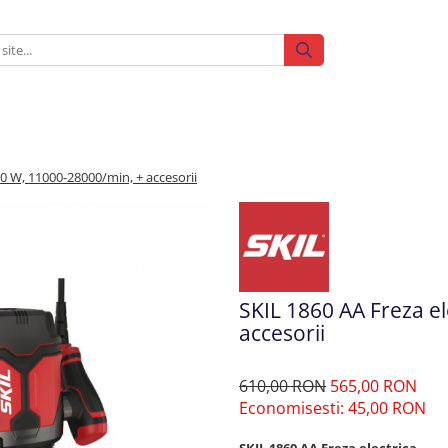
00 W, 11000-28000/min, + accesorii
SKIL 1860 AA Freza el
accesorii
610,00 RON
565,00 RON
Economisesti:
45,00
RON