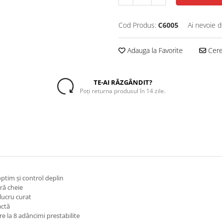
Cod Produs:
C6005
Ai nevoie d
Adauga la Favorite
Cere 
TE-AI RĂZGÂNDIT?
Poți returna produsul în 14 zile.
tim și control deplin
ră cheie
lucru curat
actă
re la 8 adâncimi prestabilite