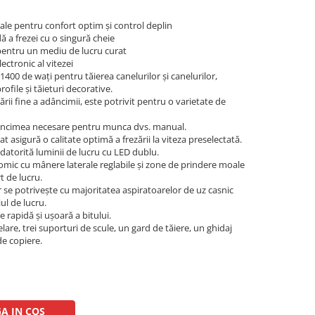
e pentru confort optim și control deplin
 a frezei cu o singură cheie
pentru un mediu de lucru curat
ectronic al vitezei
1400 de wați pentru tăierea canelurilor și canelurilor,
rofile și tăieturi decorative.
tării fine a adâncimii, este potrivit pentru o varietate de
adâncimea necesare pentru munca dvs. manual.
at asigură o calitate optimă a frezării la viteza preselectată.
atorită luminii de lucru cu LED dublu.
omic cu mânere laterale reglabile și zone de prindere moale
t de lucru.
 se potrivește cu majoritatea aspiratoarelor de uz casnic
ul de lucru.
 rapidă și ușoară a bitului.
lare, trei suporturi de scule, un gard de tăiere, un ghidaj
de copiere.
A IN COS