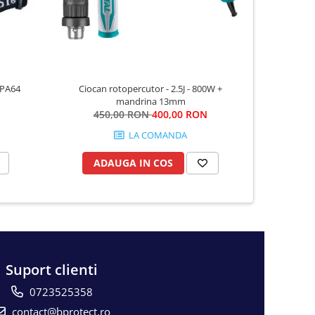
 PA64
Ciocan rotopercutor - 2.5J - 800W +
Masina de 
mandrina 13mm
Li-Ion (2 
450,00 RON
400,00 RON
55
LA COMANDA
ADAUGA IN COS
AD
Suport clienti
0723525358
contact@bprotect.ro