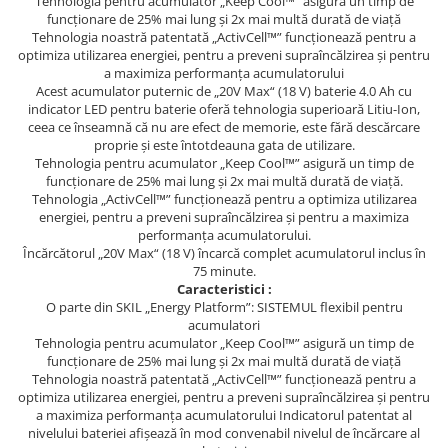
Tricouri
Tehnologia pentru acumulator „Keep Cool™” asigură un timp de
funcţionare de 25% mai lung şi 2x mai multă durată de viaţă
Veste
Tehnologia noastră patentată „ActivCell™” funcţionează pentru a
îmbrăcăminte pentru damă
optimiza utilizarea energiei, pentru a preveni supraîncălzirea şi pentru
a maximiza performanţa acumulatorului
Rezistent la flacăra
Acest acumulator puternic de „20V Max“ (18 V) baterie 4.0 Ah cu
indicator LED pentru baterie oferă tehnologia superioară Litiu-Ion,
Vizibilitate înalta hi-vis
ceea ce înseamnă că nu are efect de memorie, este fără descărcare
îmbrăcăminte asistente/doctori
proprie şi este întotdeauna gata de utilizare.
îmbrăcăminte bucătari
Tehnologia pentru acumulator „Keep Cool™” asigură un timp de
funcţionare de 25% mai lung şi 2x mai multă durată de viaţă.
îmbrăcăminte de lucru
Tehnologia „ActivCell™” funcţionează pentru a optimiza utilizarea
înaltă vizibilitate hi-vis
energiei, pentru a preveni supraîncălzirea şi pentru a maximiza
performanţa acumulatorului.
Combinezoane
Încărcătorul „20V Max“ (18 V) încarcă complet acumulatorul inclus în
Hanorace
75 minute.
Caracteristici :
Jachete
O parte din SKIL „Energy Platform”: SISTEMUL flexibil pentru
Pantaloni
acumulatori
Tehnologia pentru acumulator „Keep Cool™” asigură un timp de
Pantaloni scurti
funcţionare de 25% mai lung şi 2x mai multă durată de viaţă
Salopetă cu pieptar
Tehnologia noastră patentată „ActivCell™” funcţionează pentru a
optimiza utilizarea energiei, pentru a preveni supraîncălzirea şi pentru
Tricouri
a maximiza performanţa acumulatorului Indicatorul patentat al
Veste
nivelului bateriei afişează în mod convenabil nivelul de încărcare al