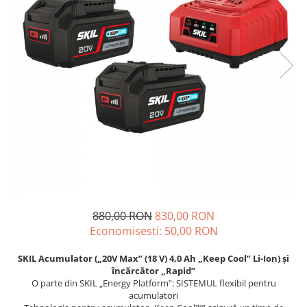
Echere si compasuri
Salopetă cu pieptar
Masini de gaurit si insurubat
Nivele
Tricouri
Nivele laser
Masini de slefuit si rindeluit
Veste
Rulete si metre
Masini multifunctionale
îmbrăcăminte unică folosinţă
Telemetre
Polizoare unghiulare
Industria Alimentară
Termometre
Scule electrice de banc
Accesorii industria alimentară
Suflante aer cald si aspiratoare
Combinezon
Jachete
Pantaloni
Protecţie ignifugă
Accesorii rezistente la flacără
880,00 RON
830,00 RON
Combinezoane
Economisesti:
50,00
RON
Hanorace
Jachete
SKIL Acumulator („20V Max” (18 V) 4,0 Ah „Keep Cool” Li-Ion) şi
încărcător „Rapid”
Pantaloni
O parte din SKIL „Energy Platform”: SISTEMUL flexibil pentru
Salopete cu pieptar
acumulatori