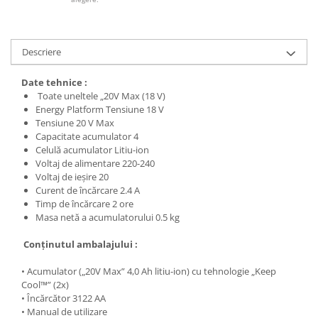
Descriere
Date tehnice :
Toate uneltele „20V Max (18 V)
Energy Platform Tensiune 18 V
Tensiune 20 V Max
Capacitate acumulator 4
Celulă acumulator Litiu-ion
Voltaj de alimentare 220-240
Voltaj de ieşire 20
Curent de încărcare 2.4 A
Timp de încărcare 2 ore
Masa netă a acumulatorului 0.5 kg
Conţinutul ambalajului :
• Acumulator („20V Max” 4,0 Ah litiu-ion) cu tehnologie „Keep
Cool™” (2x)
• Încărcător 3122 AA
• Manual de utilizare