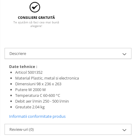
Salopetă cu pieptar
Tricouri
Veste
CONSILIERE GRATUITĂ
Te ajutăm să faci cea mai bună
alegere!
Descriere
Date tehnice :
Articol 5001352
Material Plastic, metal si electronica
Dimensiuni 98 x 236 x 263
Putere W 2000 W
Temperatura C 60-600 °C
Debit aer l/min 250 - 500 l/min
Greutate 2.04 kg
Informatii conformitate produs
Review-uri
(0)