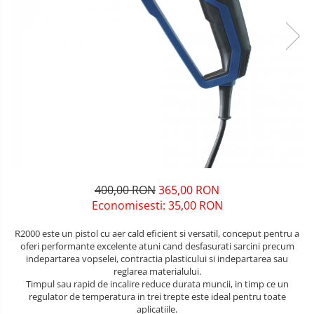
Unelte pentru masurat
Iluminat si electrice
Protecţie la pericole
Aparate de masura si detectie
Salopetă cu pieptar
Masini de amestecat si vopsit
Echere si compasuri
Tricouri
Masini de gaurit si insurubat
Nivele
Veste
Nivele laser
Masini de slefuit si rindeluit
îmbrăcăminte unică folosinţă
Rulete si metre
Masini multifunctionale
Industria Alimentară
Telemetre
Accesorii industria alimentară
Polizoare unghiulare
Termometre
Combinezon
Scule electrice de banc
Jachete
400,00 RON
365,00 RON
Suflante aer cald si aspiratoare
Pantaloni
Economisesti:
35,00
RON
Protecţie ignifugă
R2000 este un pistol cu aer cald eficient si versatil, conceput pentru a
Accesorii rezistente la flacără
oferi performante excelente atuni cand desfasurati sarcini precum
Combinezoane
indepartarea vopselei, contractia plasticului si indepartarea sau
reglarea materialului.
Hanorace
Timpul sau rapid de incalire reduce durata muncii, in timp ce un
Jachete
regulator de temperatura in trei trepte este ideal pentru toate
aplicatiile.
Pantaloni