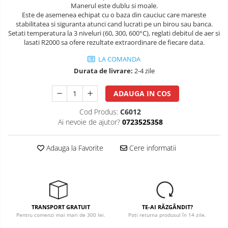
Manerul este dublu si moale.
Salopete cu pieptar
Este de asemenea echipat cu o baza din cauciuc care mareste
stabilitatea si siguranta atunci cand lucrati pe un birou sau banca.
Tricouri
Setati temperatura la 3 niveluri (60, 300, 600°C), reglati debitul de aer si
Veste
lasati R2000 sa ofere rezultate extraordinare de fiecare data.
îmbrăcăminte pentru damă
LA COMANDA
Durata de livrare:
2-4 zile
Rezistent la flacăra
Vizibilitate înalta hi-vis
ADAUGA IN COS
îmbrăcăminte asistente/doctori
Cod Produs:
C6012
îmbrăcăminte bucătari
Ai nevoie de ajutor?
0723525358
îmbrăcăminte de lucru
înaltă vizibilitate hi-vis
Adauga la Favorite
Cere informatii
Combinezoane
Hanorace
Jachete
Pantaloni
TRANSPORT GRATUIT
TE-AI RĂZGÂNDIT?
Pantaloni scurti
Pentru comenzi mai mari de 300 lei.
Poți returna produsul în 14 zile.