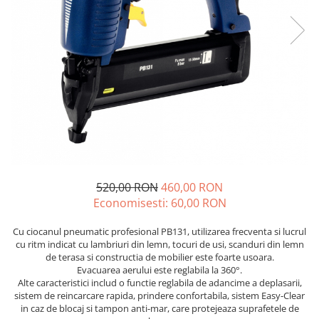
Echere si compasuri
Salopetă cu pieptar
Masini de gaurit si insurubat
Nivele
Tricouri
Nivele laser
Masini de slefuit si rindeluit
Veste
Rulete si metre
Masini multifunctionale
îmbrăcăminte unică folosinţă
Telemetre
Polizoare unghiulare
Industria Alimentară
Termometre
Scule electrice de banc
Accesorii industria alimentară
Suflante aer cald si aspiratoare
Combinezon
Jachete
Pantaloni
520,00 RON
460,00 RON
Protecţie ignifugă
Economisesti:
60,00
RON
Accesorii rezistente la flacără
Combinezoane
Cu ciocanul pneumatic profesional PB131, utilizarea frecventa si lucrul
cu ritm indicat cu lambriuri din lemn, tocuri de usi, scanduri din lemn
Hanorace
de terasa si constructia de mobilier este foarte usoara.
Jachete
Evacuarea aerului este reglabila la 360°.
Pantaloni
Alte caracteristici includ o functie reglabila de adancime a deplasarii,
sistem de reincarcare rapida, prindere confortabila, sistem Easy-Clear
Salopete cu pieptar
in caz de blocaj si tampon anti-mar, care protejeaza suprafetele de