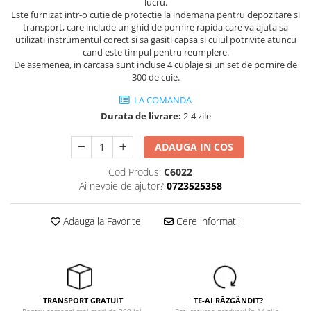
Tricouri
lucru.
Este furnizat intr-o cutie de protectie la indemana pentru depozitare si
Veste
transport, care include un ghid de pornire rapida care va ajuta sa
îmbrăcăminte pentru damă
utilizati instrumentul corect si sa gasiti capsa si cuiul potrivite atuncu
cand este timpul pentru reumplere.
Rezistent la flacăra
De asemenea, in carcasa sunt incluse 4 cuplaje si un set de pornire de
Vizibilitate înalta hi-vis
300 de cuie.
îmbrăcăminte asistente/doctori
LA COMANDA
îmbrăcăminte bucătari
Durata de livrare:
2-4 zile
îmbrăcăminte de lucru
ADAUGA IN COS
înaltă vizibilitate hi-vis
Combinezoane
Cod Produs:
C6022
Ai nevoie de ajutor?
0723525358
Hanorace
Jachete
Adauga la Favorite
Cere informatii
Pantaloni
Pantaloni scurti
Salopetă cu pieptar
Tricouri
Veste
TRANSPORT GRATUIT
TE-AI RĂZGÂNDIT?