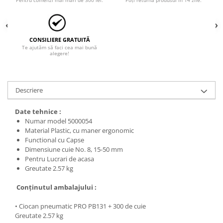
Pentru comenzi mai mari de 300 lei.
Poți returna produsul în 14 zile.
CONSILIERE GRATUITĂ
Te ajutăm să faci cea mai bună
alegere!
Descriere
Date tehnice :
Numar model 5000054
Material Plastic, cu maner ergonomic
Functional cu Capse
Dimensiune cuie No. 8, 15-50 mm
Pentru Lucrari de acasa
Greutate 2.57 kg
Conţinutul ambalajului :
• Ciocan pneumatic PRO PB131 + 300 de cuie
Greutate 2.57 kg