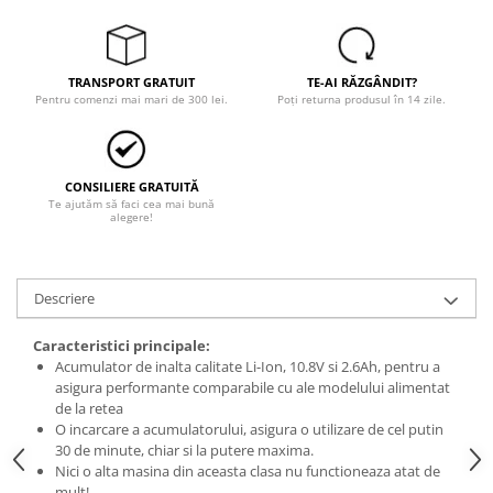
TRANSPORT GRATUIT
TE-AI RĂZGÂNDIT?
Pentru comenzi mai mari de 300 lei.
Poți returna produsul în 14 zile.
CONSILIERE GRATUITĂ
Te ajutăm să faci cea mai bună
alegere!
Descriere
Caracteristici principale:
Acumulator de inalta calitate Li-Ion, 10.8V si 2.6Ah, pentru a
asigura performante comparabile cu ale modelului alimentat
de la retea
O incarcare a acumulatorului, asigura o utilizare de cel putin
30 de minute, chiar si la putere maxima.
Nici o alta masina din aceasta clasa nu functioneaza atat de
mult!