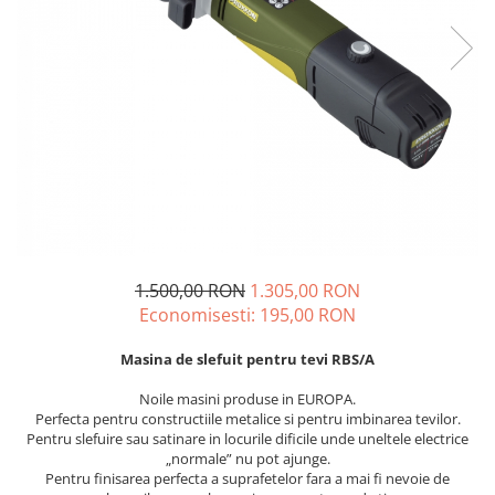
Echere si compasuri
Salopetă cu pieptar
Masini de gaurit si insurubat
Nivele
Tricouri
Nivele laser
Masini de slefuit si rindeluit
Veste
Rulete si metre
Masini multifunctionale
îmbrăcăminte unică folosinţă
Telemetre
Polizoare unghiulare
Industria Alimentară
Termometre
Scule electrice de banc
Accesorii industria alimentară
Suflante aer cald si aspiratoare
Combinezon
Jachete
Pantaloni
1.500,00 RON
1.305,00 RON
Protecţie ignifugă
Economisesti:
195,00
RON
Accesorii rezistente la flacără
Combinezoane
Masina de slefuit pentru tevi RBS/A
Hanorace
Noile masini produse in EUROPA.
Jachete
Perfecta pentru constructiile metalice si pentru imbinarea tevilor.
Pentru slefuire sau satinare in locurile dificile unde uneltele electrice
Pantaloni
„normale” nu pot ajunge.
Salopete cu pieptar
Pentru finisarea perfecta a suprafetelor fara a mai fi nevoie de