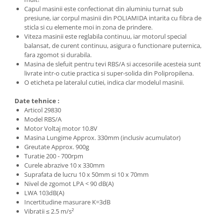
Capul masinii este confectionat din aluminiu turnat sub
presiune, iar corpul masinii din POLIAMIDA intarita cu fibra de
sticla si cu elemente moi in zona de prindere.
Viteza masinii este reglabila continuu, iar motorul special
balansat, de curent continuu, asigura o functionare puternica,
fara zgomot si durabila.
Masina de slefuit pentru tevi RBS/A si accesoriile acesteia sunt
livrate intr-o cutie practica si super-solida din Polipropilena.
O eticheta pe lateralul cutiei, indica clar modelul masinii.
Date tehnice :
Articol 29830
Model RBS/A
Motor Voltaj motor 10.8V
Masina Lungime Approx. 330mm (inclusiv acumulator)
Greutate Approx. 900g
Turatie 200 - 700rpm
Curele abrazive 10 x 330mm
Suprafata de lucru 10 x 50mm si 10 x 70mm
Nivel de zgomot LPA < 90 dB(A)
LWA 103dB(A)
Incertitudine masurare K=3dB
Vibratii ≤ 2.5 m/s²