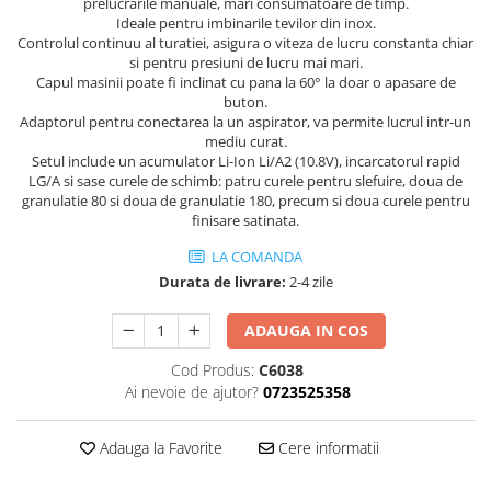
Tricouri
prelucrarile manuale, mari consumatoare de timp.
Ideale pentru imbinarile tevilor din inox.
Veste
Controlul continuu al turatiei, asigura o viteza de lucru constanta chiar
îmbrăcăminte pentru damă
si pentru presiuni de lucru mai mari.
Capul masinii poate fi inclinat cu pana la 60° la doar o apasare de
Rezistent la flacăra
buton.
Vizibilitate înalta hi-vis
Adaptorul pentru conectarea la un aspirator, va permite lucrul intr-un
mediu curat.
îmbrăcăminte asistente/doctori
Setul include un acumulator Li-Ion Li/A2 (10.8V), incarcatorul rapid
îmbrăcăminte bucătari
LG/A si sase curele de schimb: patru curele pentru slefuire, doua de
granulatie 80 si doua de granulatie 180, precum si doua curele pentru
îmbrăcăminte de lucru
finisare satinata.
înaltă vizibilitate hi-vis
LA COMANDA
Combinezoane
Durata de livrare:
2-4 zile
Hanorace
Jachete
ADAUGA IN COS
Pantaloni
Cod Produs:
C6038
Pantaloni scurti
Ai nevoie de ajutor?
0723525358
Salopetă cu pieptar
Tricouri
Adauga la Favorite
Cere informatii
Veste