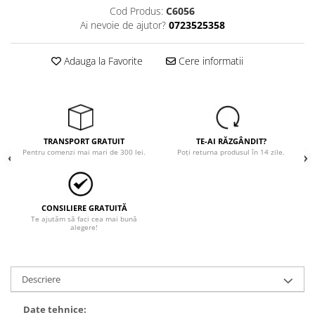
Cod Produs:
C6056
Ai nevoie de ajutor?
0723525358
Adauga la Favorite
Cere informatii
TRANSPORT GRATUIT
TE-AI RĂZGÂNDIT?
Pentru comenzi mai mari de 300 lei.
Poți returna produsul în 14 zile.
CONSILIERE GRATUITĂ
Te ajutăm să faci cea mai bună
alegere!
Descriere
Date tehnice: