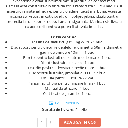
Tricouri
exceptionala chiar si la turatii mici si presiuni de contact mari.
Carcasa este construta din fibra de sticla ranforsata cu POLIAMIDA si
Veste
insertii din material moale, pentru o aderentacat mai buna. Aceasta
îmbrăcăminte pentru damă
masina se livreaza in cutie solida din polipropilena, ideala pentru
protectia la transport si depozitarea in siguranta. Masina este livrata
Rezistent la flacăra
cu accesorii pentru a putea fi utilizata imediat.
Vizibilitate înalta hi-vis
Trusa contine:
îmbrăcăminte asistente/doctori
Masina de slefuit cu gat lung WP/E - 1 buc
îmbrăcăminte bucătari
Disc suport pentru discurile de slefuire, diametru 50mm, diametrul
gaurii de prindere 10mm - 1 buc
îmbrăcăminte de lucru
Burete pentru lustruit densitate medie-mare - 1 buc
înaltă vizibilitate hi-vis
Disc de lustruire din lana - 1 buc
Disc din pasla cu densitate medie-mare - 1 buc
Combinezoane
Disc pentru lustruire, granulatie 2000 - 12 buc
Hanorace
Emulsie pentru lustruire - 75ml
Panza microfibra pentru finisare finala - 1 buc
Jachete
Manual de utilizare - 1 buc
Pantaloni
Certificat de garantie - 1 buc
Pantaloni scurti
LA COMANDA
Salopetă cu pieptar
Durata de livrare:
2-4 zile
Tricouri
ADAUGA IN COS
Veste