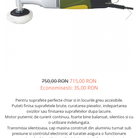
Echere si compasuri
Salopetă cu pieptar
Masini de gaurit si insurubat
Nivele
Tricouri
Nivele laser
Masini de slefuit si rindeluit
Veste
Rulete si metre
Masini multifunctionale
îmbrăcăminte unică folosinţă
Telemetre
Polizoare unghiulare
Industria Alimentară
Termometre
Scule electrice de banc
Accesorii industria alimentară
Suflante aer cald si aspiratoare
Combinezon
Jachete
Pantaloni
750,00 RON
715,00 RON
Protecţie ignifugă
Economisesti:
35,00
RON
Accesorii rezistente la flacără
Combinezoane
Pentru suprafete perfecte chiar si in locurile greu accesibile.
Puteti finisa suprafetele brute, curatarea pieselor, indepartarea
Hanorace
oxizilor sau finisarea suprafetelor dupa lacuire.
Jachete
Motor puternic de curent continuu, foarte bine balansat, silentios si cu
o utilizare indelungata.
Pantaloni
Transmisia silentioasa, cap masina construit din aluminiu turnat sub
Salopete cu pieptar
presiune si controlul electronic al turatiei asigura o functionare