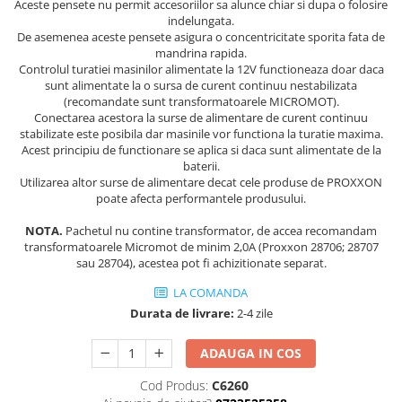
Aceste pensete nu permit accesoriilor sa alunce chiar si dupa o folosire
Protecția urechilor
indelungata.
De asemenea aceste pensete asigura o concentricitate sporita fata de
Scule de mana
mandrina rapida.
Capsatoare , multifuncionale si
Controlul turatiei masinilor alimentate la 12V functioneaza doar daca
sunt alimentate la o sursa de curent continuu nestabilizata
pistoale silicon
(recomandate sunt transformatoarele MICROMOT).
Chei si truse chei
Conectarea acestora la surse de alimentare de curent continuu
stabilizate este posibila dar masinile vor functiona la turatie maxima.
Ciocane , clesti si foarfeci
Acest principiu de functionare se aplica si daca sunt alimentate de la
baterii.
Debitare gresie / faianta si geamuri
Utilizarea altor surse de alimentare decat cele produse de PROXXON
Echipamente atelier
poate afecta performantele produsului.
Fierastraie si topoare
NOTA.
Pachetul nu contine transformator, de accea recomandam
transformatoarele Micromot de minim 2,0A (Proxxon 28706; 28707
Gletiere , spacluri si cuttere
sau 28704), acestea pot fi achizitionate separat.
Pensule si trafaleti
LA COMANDA
Scari , lize si depozitare
Durata de livrare:
2-4 zile
Unelte pentru masurat
ADAUGA IN COS
Aparate de masura si detectie
Cod Produs:
C6260
Echere si compasuri