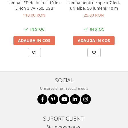
înaltă vizibilitate hi-vis
Lampa LED de lucru 110 lm,
Lampa pentru cap cu 7 led-
Li-ion 3.7V 750, USB
uri albe, 50 lumeni, 10 m
Combinezoane
110,00 RON
25,00 RON
Hanorace
Jachete
IN STOC
IN STOC
Pantaloni
Pantaloni scurti
ADAUGA IN COS
ADAUGA IN COS
Salopetă cu pieptar
Tricouri
Veste
Încălțăminte
Bocanci
SOCIAL
Cizme
Urmareste-ne in social media
Pantofi
Sandale
SUPORT CLIENTI
0723525358