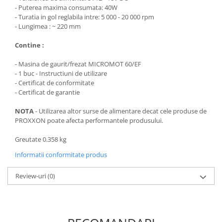
Fierastraie si circulare electrice
- Puterea maxima consumata: 40W
- Turatia in gol reglabila intre: 5 000 - 20 000 rpm
Iluminat si electrice
- Lungimea : ~ 220 mm
Masini de amestecat si vopsit
Contine :
Masini de gaurit si insurubat
Masini de slefuit si rindeluit
- Masina de gaurit/frezat MICROMOT 60/EF
- 1 buc - Instructiuni de utilizare
Masini multifunctionale
- Certificat de conformitate
- Certificat de garantie
Polizoare unghiulare
Scule electrice de banc
NOTA
- Utilizarea altor surse de alimentare decat cele produse de
PROXXON poate afecta performantele produsului.
Suflante aer cald si aspiratoare
Greutate 0.358 kg
Semnalizare și delimitare
Îmbrăcăminte
Informatii conformitate produs
Articole de ploaie
Review-uri
(0)
Combinezoane
Jachete
Pantaloni
Pelerine