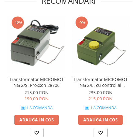
RECOMANDARI
Salopetă cu pieptar
Echipamente de lucru
-12%
-9%
Camasa
Combinezoane
Hanorace
Jachete
Pantaloni
Pantaloni scurţi
Protecţie la pericole
Transformator MICROMOT
Transformator MICROMOT
Salopetă cu pieptar
NG 2/S, Proxxon 28706
NG 2/E, cu control al
Tricouri
turatiei, Proxxon 28707
215,00 RON
235,00 RON
Veste
190,00 RON
215,00 RON
îmbrăcăminte unică folosinţă
LA COMANDA
LA COMANDA
Industria Alimentară
ADAUGA IN COS
ADAUGA IN COS
Accesorii industria alimentară
Combinezon
Jachete