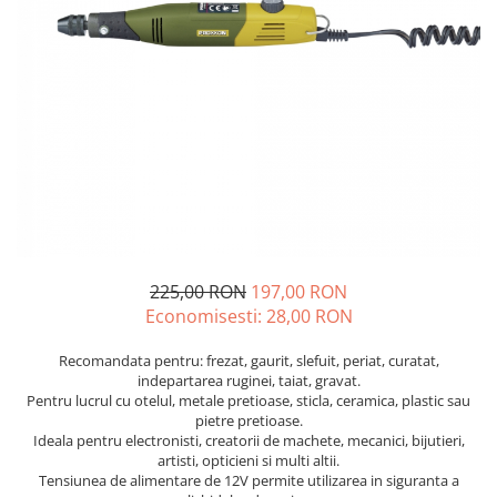
Drujbe termice
Echipamente medicale
Echipamente PSI
Generatoare si unelte pentru
santier
Betoniere
Generatoare
Unelte santier
Lucru la înălțime
Motocoase
225,00 RON
197,00 RON
Economisesti:
28,00
RON
Accesorii motocoase
Foarfece de tuns gard viu si
Recomandata pentru: frezat, gaurit, slefuit, periat, curatat,
arbusti
indepartarea ruginei, taiat, gravat.
Pentru lucrul cu otelul, metale pretioase, sticla, ceramica, plastic sau
Masini si tractorase de tuns
pietre pretioase.
gazonul
Ideala pentru electronisti, creatorii de machete, mecanici, bijutieri,
artisti, opticieni si multi altii.
Motocoase termice
Tensiunea de alimentare de 12V permite utilizarea in siguranta a