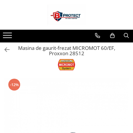
Toate Produsele
Atomizoare si pulverizatoare
Atomizoare
Masina de gaurit-frezat MICROMOT 60/EF,
Pulverizatoare
Proxxon 28512
Casa si gradina
Aspiratoare , suflante si tocatoare
Casa
Masini spalat cu presiune
-12%
Scule si unelte gradina
Diverse
Drujbe
Accesorii drujbe
Drujbe electrice