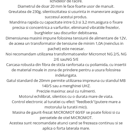
Trimmere
lichidelor de racire.
Diametrul de doar 20 mm le face foarte usor de manuit.
Motosape si motoburghie
Greutatea de 230g, silentiozitatea si usurinta in manevrare asigura
succesul acestui produs.
Motoburghie
Mandrina rapida cu capacitate intre 0,3 si 3,2 mm,asigura o fixare
Motosapatoare
precisa si concentrica a varfurilor, eliminand vibratiile frezelor,
burghielor sau discurilor debitoarea.
Mănuși protecție
Dimensiunea masinii impune folosirea tensiunii de alimentare de 12V,
Oferte
de aceea un transformator de tensiune de minim 1,0A (neinclus in
pachet) este necesar.
Pompe apa
Noi recomandam utilizarea transformatoarelor Micromot NG 2/S, NG
Hidrofoare
2/E sauNG 5/E
Carcasa robusta din fibra de sticla ranforsata cu poliamida, cu insertii
Motopompe
de material moale in zona de prindere pentru a usura folosirea
indelungata.
Pompe de suprafata
Gatul standard de 20mm permite utilizarea impreuna cu standul MB
140/S sau a menghinei UHZ.
Pompe submersibile
Precizie maxima: axul cu rulmenti.
Prim ajutor
Motorul echilibrat, silentios cu o durata mare de viata.
Control electronic al turatiei cu efect "feedbeck"(putere mare a
Protecția capului
motorului la turatii mici).
Căști
Masina de gaurit-frezat MICROMOT 60/EF se poate folosi si cu
pensetele de otel MICROMOT.
Protecția ochilor
Acestea sunt recomandate atunci cand se frezeaza continuu si se
aplica o forta laterala mare.
Protecția respirației