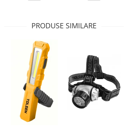
Pantaloni
Protecţie ignifugă
PRODUSE SIMILARE
Accesorii rezistente la flacără
Combinezoane
Hanorace
Jachete
Pantaloni
Salopete cu pieptar
Tricouri
Veste
îmbrăcăminte pentru damă
Rezistent la flacăra
Vizibilitate înalta hi-vis
îmbrăcăminte asistente/doctori
îmbrăcăminte bucătari
îmbrăcăminte de lucru