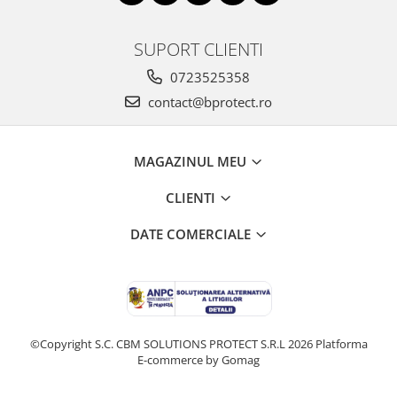
Fierastraie si circulare electrice
Iluminat si electrice
SUPORT CLIENTI
Masini de amestecat si vopsit
0723525358
Masini de gaurit si insurubat
contact@bprotect.ro
Masini de slefuit si rindeluit
Masini multifunctionale
MAGAZINUL MEU
Polizoare unghiulare
Scule electrice de banc
CLIENTI
Suflante aer cald si aspiratoare
DATE COMERCIALE
Semnalizare și delimitare
Îmbrăcăminte
Articole de ploaie
Combinezoane
©Copyright S.C. CBM SOLUTIONS PROTECT S.R.L 2026
Platforma
Jachete
E-commerce by Gomag
Pantaloni
Pelerine