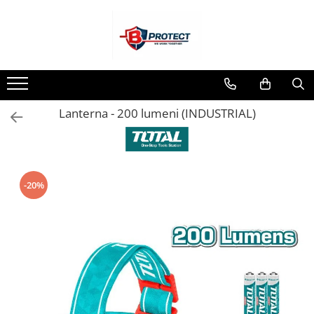
Toate Produsele
Atomizoare si pulverizatoare
Atomizoare
Lanterna - 200 lumeni (INDUSTRIAL)
Pulverizatoare
Casa si gradina
Aspiratoare , suflante si tocatoare
Casa
-20%
Masini spalat cu presiune
Scule si unelte gradina
Diverse
Drujbe
Accesorii drujbe
Drujbe electrice