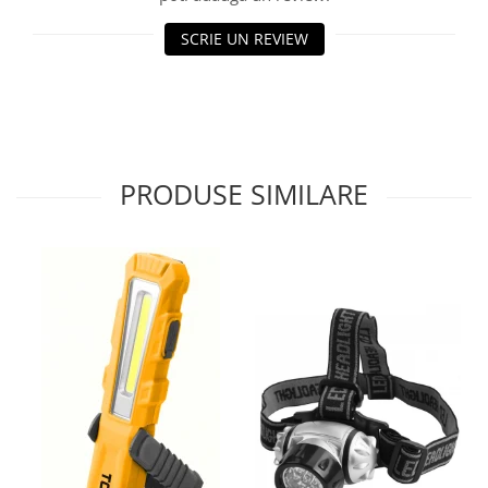
Protecția urechilor
SCRIE UN REVIEW
Scule de mana
Capsatoare , multifuncionale si
pistoale silicon
Chei si truse chei
Ciocane , clesti si foarfeci
PRODUSE SIMILARE
Debitare gresie / faianta si geamuri
Echipamente atelier
Fierastraie si topoare
Gletiere , spacluri si cuttere
Pensule si trafaleti
Scari , lize si depozitare
Unelte pentru masurat
Aparate de masura si detectie
Echere si compasuri