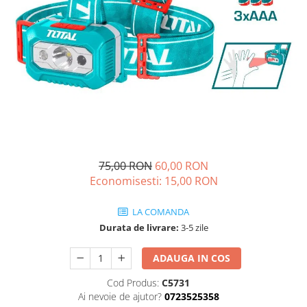
Drujbe termice
Echipamente medicale
Echipamente PSI
Generatoare si unelte pentru
santier
Betoniere
Generatoare
Unelte santier
Lucru la înălțime
75,00 RON
60,00 RON
Motocoase
Economisesti:
15,00
RON
Accesorii motocoase
LA COMANDA
Foarfece de tuns gard viu si
Durata de livrare:
3-5 zile
arbusti
Masini si tractorase de tuns
ADAUGA IN COS
gazonul
Cod Produs:
C5731
Motocoase termice
Ai nevoie de ajutor?
0723525358