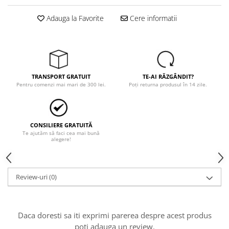
Trimmere
Motosape si motoburghie
Adauga la Favorite
Cere informatii
Motoburghie
Motosapatoare
Mănuși protecție
Oferte
TRANSPORT GRATUIT
TE-AI RĂZGÂNDIT?
Pentru comenzi mai mari de 300 lei.
Poți returna produsul în 14 zile.
Pompe apa
Hidrofoare
Motopompe
CONSILIERE GRATUITĂ
Pompe de suprafata
Te ajutăm să faci cea mai bună
alegere!
Pompe submersibile
Prim ajutor
Review-uri
(0)
Protecția capului
Căști
Protecția ochilor
Daca doresti sa iti exprimi parerea despre acest produs
Protecția respirației
poti adauga un review.