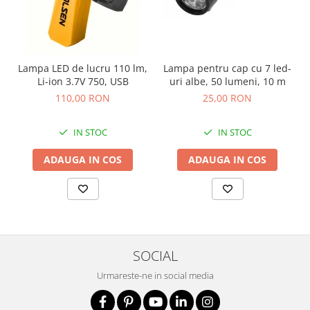
Nivele
Nivele laser
Rulete si metre
Telemetre
Lampa LED de lucru 110 lm,
Lampa pentru cap cu 7 led-
Termometre
Li-ion 3.7V 750, USB
uri albe, 50 lumeni, 10 m
Scule electrice
110,00 RON
25,00 RON
Accesorii auto
IN STOC
IN STOC
Accesorii scule electrice
Aparate de sudat si lipit
ADAUGA IN COS
ADAUGA IN COS
Capsatoare si pistoale pneumatice
Consumabile scule electrice
Accesorii abrazive
Accesorii pentru lustruire
SOCIAL
Accesorii pentru slefuire
Urmareste-ne in social media
Discuri pentru debitare
Varfuri si discuri diamantate