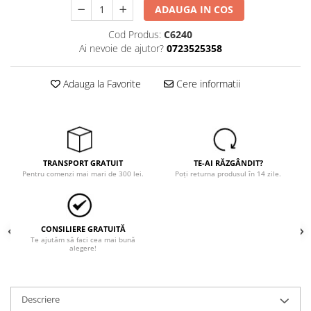
Tricouri
ADAUGA IN COS
Veste
Cod Produs:
C6240
îmbrăcăminte pentru damă
Ai nevoie de ajutor?
0723525358
Rezistent la flacăra
Vizibilitate înalta hi-vis
Adauga la Favorite
Cere informatii
îmbrăcăminte asistente/doctori
îmbrăcăminte bucătari
îmbrăcăminte de lucru
înaltă vizibilitate hi-vis
TRANSPORT GRATUIT
TE-AI RĂZGÂNDIT?
Combinezoane
Pentru comenzi mai mari de 300 lei.
Poți returna produsul în 14 zile.
Hanorace
Jachete
Pantaloni
CONSILIERE GRATUITĂ
Te ajutăm să faci cea mai bună
Pantaloni scurti
alegere!
Salopetă cu pieptar
Tricouri
Veste
Descriere