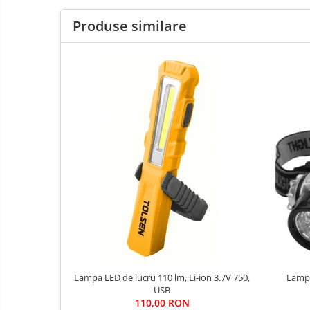
Îmbrăcăminte
Produse similare
Articole de ploaie
Combinezoane
Jachete
Pantaloni
Pelerine
Salopetă cu pieptar
Echipamente de lucru
Camasa
Combinezoane
Hanorace
Jachete
Pantaloni
Pantaloni scurţi
Lampa
Lampa LED de lucru 110 lm, Li-ion 3.7V 750,
Protecţie la pericole
USB
Salopetă cu pieptar
110,00 RON