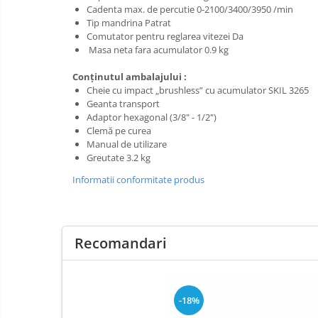
Fierastraie si topoare
Cadenta max. de percutie 0-2100/3400/3950 /min
Gletiere , spacluri si cuttere
Tip mandrina Patrat
Comutator pentru reglarea vitezei Da
Pensule si trafaleti
Masa neta fara acumulator 0.9 kg
Scari , lize si depozitare
Conţinutul ambalajului :
Unelte pentru masurat
Cheie cu impact „brushless” cu acumulator SKIL 3265
Geanta transport
Aparate de masura si detectie
Adaptor hexagonal (3/8" - 1/2")
Echere si compasuri
Clemă pe curea
Manual de utilizare
Nivele
Greutate 3.2 kg
Nivele laser
Informatii conformitate produs
Rulete si metre
Telemetre
Termometre
Recomandari
Accesorii auto
Accesorii scule electrice
Aparate de sudat si lipit
-18%
Capsatoare si pistoale pneumatice