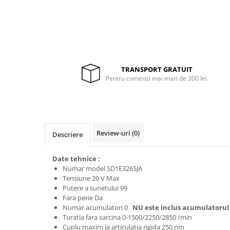
Pompe apa
Hidrofoare
Prim
ajutor
Motopompe
Protecția
Pompe de suprafata
capului
Scule de
Pompe submersibile
TRANSPORT GRATUIT
mana
Căști
Pentru comenzi mai mari de 300 lei.
Scule
Protecția ochilor
electrice
Semnalizare
Protecția respirației
și
Protecția urechilor
delimitare
Review-uri
(0)
Descriere
Capsatoare , multifuncionale si
pistoale silicon
Date tehnice :
Chei si truse chei
Numar model SD1E3265JA
Tensiune 20 V Max
Ciocane , clesti si foarfeci
Putere a sunetului 99
Fara perie Da
Debitare gresie / faianta si geamuri
Numar acumulatori 0
NU este inclus acumulatorul 
Echipamente atelier
Turatia fara sarcina 0-1500/2250/2850 /min
Cuplu maxim la articulatia rigida 250 nm