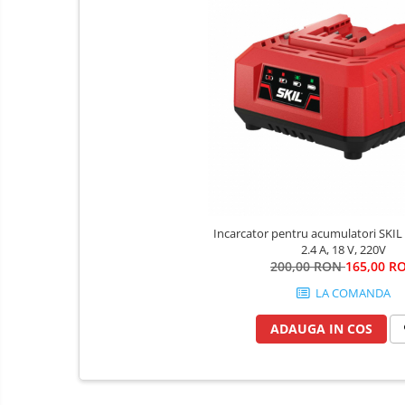
Consumabile scule electrice
Accesorii abrazive
Accesorii pentru lustruire
Accesorii pentru slefuire
Discuri pentru debitare
Varfuri si discuri diamantate
Fierastraie si circulare electrice
Iluminat si electrice
Masini de amestecat si vopsit
Incarcator pentru acumulatori SKI
2.4 A, 18 V, 220V
Masini de gaurit si insurubat
200,00 RON
165,00 R
Masini de slefuit si rindeluit
LA COMANDA
Masini multifunctionale
ADAUGA IN COS
Polizoare unghiulare
Scule electrice de banc
Suflante aer cald si aspiratoare