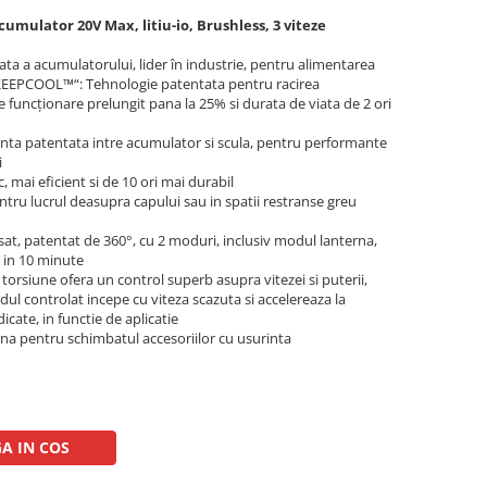
mulator 20V Max, litiu-io, Brushless, 3 viteze
 a acumulatorului, lider în industrie, pentru alimentarea
„KEEPCOOL™“: Tehnologie patentata pentru racirea
e funcţionare prelungit pana la 25% si durata de viata de 2 ori
enta patentata intre acumulator si scula, pentru performante
i
c, mai eficient si de 10 ori mai durabil
tru lucrul deasupra capului sau in spatii restranse greu
at, patentat de 360°, cu 2 moduri, inclusiv modul lanterna,
 in 10 minute
torsiune ofera un control superb asupra vitezei si puterii,
ul controlat incepe cu viteza scazuta si accelereaza la
cate, in functie de aplicatie
na pentru schimbatul accesoriilor cu usurinta
A IN COS