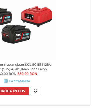
tor si acumulator SKIL BC1E3112BA,
 (18 V) 4.0Ah „Keep Cool“ Li-Ion
80,00 RON
830,00 RON
LA COMANDA
DAUGA IN COS