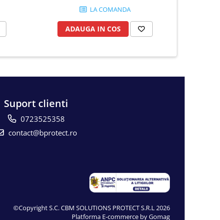
LA COMANDA
ADAUGA IN COS
AD
Suport clienti
0723525358
contact@bprotect.ro
©Copyright S.C. CBM SOLUTIONS PROTECT S.R.L 2026
Platforma E-commerce by Gomag