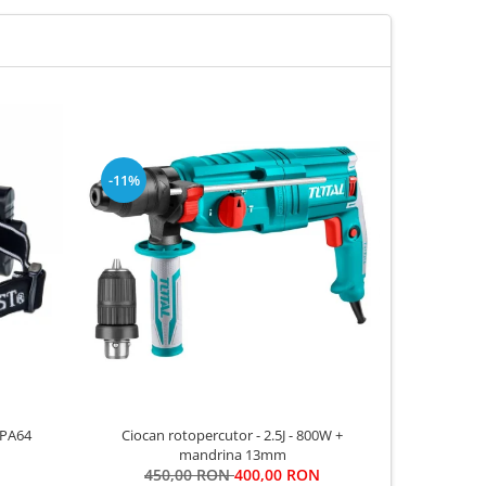
-11%
-5%
 PA64
Ciocan rotopercutor - 2.5J - 800W +
Masina de 
mandrina 13mm
Li-Ion (2 
450,00 RON
400,00 RON
55