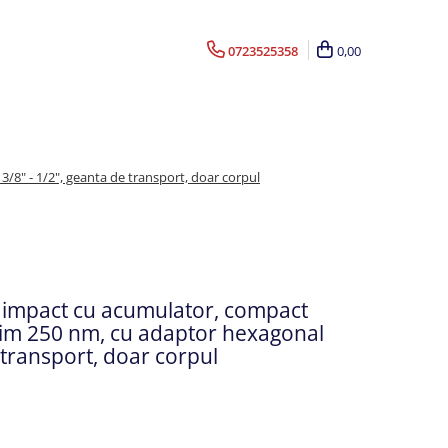
0723525358
0,00
8" - 1/2", geanta de transport, doar corpul
e impact cu acumulator, compact
xim 250 nm, cu adaptor hexagonal
 transport, doar corpul