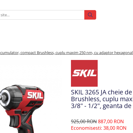
 acumulator, compact Brushless, cuplu maxim 250 nm, cu adaptor hexagonal 3/
SKIL 3265 JA cheie d
Brushless, cuplu ma
3/8" - 1/2", geanta de
925,00 RON
887,00 RON
Economisesti:
38,00
RON