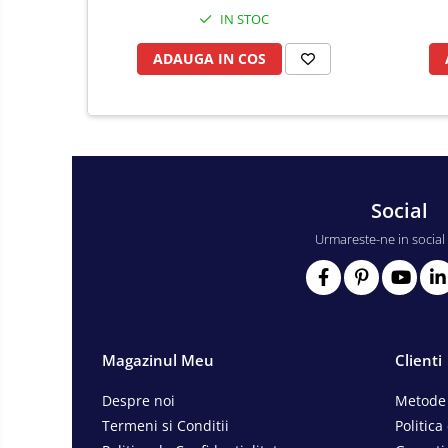
Tricouri
IN STOC
Veste
ADAUGA IN COS
îmbrăcăminte unică folosinţă
Industria Alimentară
Accesorii industria alimentară
Combinezon
Jachete
Pantaloni
Social
Protecţie ignifugă
Urmareste-ne in social
Accesorii rezistente la flacără
Combinezoane
Hanorace
Jachete
Magazinul Meu
Clienti
Pantaloni
Salopete cu pieptar
Despre noi
Metode 
Tricouri
Termeni si Conditii
Politica