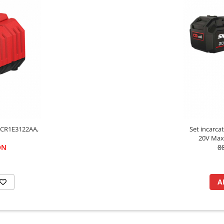
L CR1E3122AA,
Set incarca
20V Max“
ON
8
A