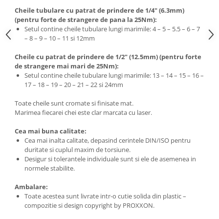
Cheile tubulare cu patrat de prindere de 1/4" (6.3mm)
(pentru forte de strangere de pana la 25Nm):
Setul contine cheile tubulare lungi marimile: 4 – 5 – 5.5 – 6 – 7
– 8 – 9 – 10 – 11 si 12mm
Cheile cu patrat de prindere de 1/2" (12.5mm) (pentru forte
de strangere mai mari de 25Nm):
Setul contine cheile tubulare lungi marimile: 13 – 14 – 15 – 16 –
17 – 18 – 19 – 20 – 21 – 22 si 24mm
Toate cheile sunt cromate si finisate mat.
Marimea fiecarei chei este clar marcata cu laser.
Cea mai buna calitate:
Cea mai inalta calitate, depasind cerintele DIN/ISO pentru
duritate si cuplul maxim de torsiune.
Desigur si tolerantele individuale sunt si ele de asemenea in
normele stabilite.
Ambalare:
Toate acestea sunt livrate intr-o cutie solida din plastic –
compozitie si design copyright by PROXXON.