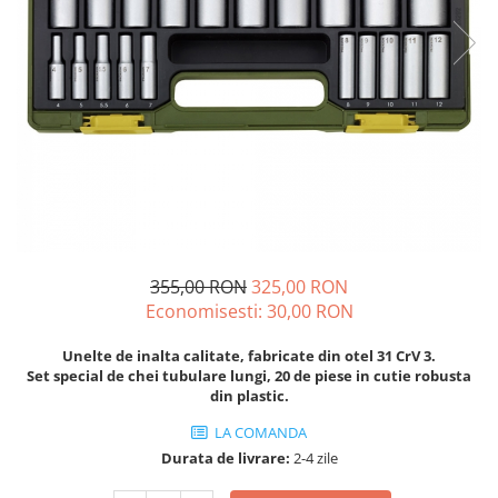
Echere si compasuri
Salopetă cu pieptar
Masini de gaurit si insurubat
Nivele
Tricouri
Nivele laser
Masini de slefuit si rindeluit
Veste
Rulete si metre
Masini multifunctionale
îmbrăcăminte unică folosinţă
Telemetre
Polizoare unghiulare
Industria Alimentară
Termometre
Scule electrice de banc
Accesorii industria alimentară
Suflante aer cald si aspiratoare
Combinezon
Jachete
Pantaloni
355,00 RON
325,00 RON
Protecţie ignifugă
Economisesti:
30,00
RON
Accesorii rezistente la flacără
Combinezoane
Unelte de inalta calitate, fabricate din otel 31 CrV 3.
Set special de chei tubulare lungi, 20 de piese in cutie robusta
Hanorace
din plastic.
Jachete
LA COMANDA
Pantaloni
Durata de livrare:
2-4 zile
Salopete cu pieptar