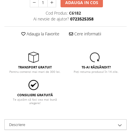
Tricouri
ADAUGA IN COS
Veste
Cod Produs:
C6182
îmbrăcăminte pentru damă
Ai nevoie de ajutor?
0723525358
Rezistent la flacăra
Vizibilitate înalta hi-vis
Adauga la Favorite
Cere informatii
îmbrăcăminte asistente/doctori
îmbrăcăminte bucătari
îmbrăcăminte de lucru
înaltă vizibilitate hi-vis
TRANSPORT GRATUIT
TE-AI RĂZGÂNDIT?
Combinezoane
Pentru comenzi mai mari de 300 lei.
Poți returna produsul în 14 zile.
Hanorace
Jachete
Pantaloni
CONSILIERE GRATUITĂ
Te ajutăm să faci cea mai bună
Pantaloni scurti
alegere!
Salopetă cu pieptar
Tricouri
Descriere
Veste