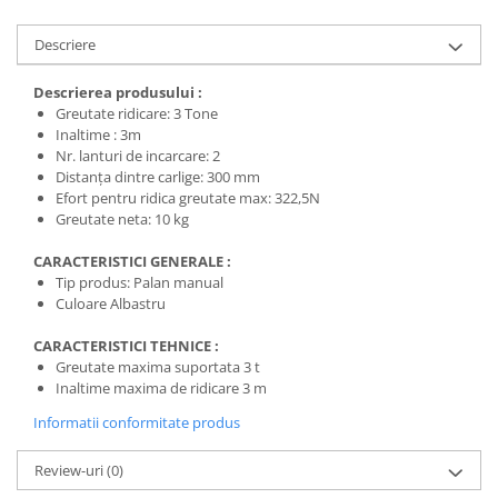
Protecția urechilor
Descriere
Scule de mana
Capsatoare , multifuncionale si
Descrierea produsului :
pistoale silicon
Greutate ridicare: 3 Tone
Inaltime : 3m
Chei si truse chei
Nr. lanturi de incarcare: 2
Ciocane , clesti si foarfeci
Distanța dintre carlige: 300 mm
Efort pentru ridica greutate max: 322,5N
Debitare gresie / faianta si geamuri
Greutate neta: 10 kg
Echipamente atelier
CARACTERISTICI GENERALE :
Fierastraie si topoare
Tip produs: Palan manual
Culoare Albastru
Gletiere , spacluri si cuttere
CARACTERISTICI TEHNICE :
Pensule si trafaleti
Greutate maxima suportata 3 t
Scari , lize si depozitare
Inaltime maxima de ridicare 3 m
Unelte pentru masurat
Informatii conformitate produs
Aparate de masura si detectie
Review-uri
(0)
Echere si compasuri