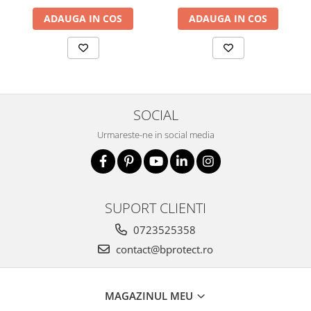
Fierastraie si circulare electrice
ADAUGA IN COS
ADAUGA IN COS
Iluminat si electrice
Masini de amestecat si vopsit
Masini de gaurit si insurubat
Masini de slefuit si rindeluit
Masini multifunctionale
SOCIAL
Polizoare unghiulare
Urmareste-ne in social media
Scule electrice de banc
Suflante aer cald si aspiratoare
Semnalizare și delimitare
SUPORT CLIENTI
Îmbrăcăminte
0723525358
Articole de ploaie
contact@bprotect.ro
Combinezoane
Jachete
Pantaloni
MAGAZINUL MEU
Pelerine