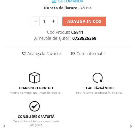
Trimmere
LA COMANDA
Durata de livrare:
3-5 zile
Motosape si motoburghie
Motoburghie
ADAUGA IN COS
Motosapatoare
Cod Produs:
C5811
Mănuși protecție
Ai nevoie de ajutor?
0723525358
Oferte
Pompe apa
Adauga la Favorite
Cere informatii
Hidrofoare
Motopompe
Pompe de suprafata
Pompe submersibile
TRANSPORT GRATUIT
TE-AI RĂZGÂNDIT?
Pentru comenzi mai mari de 300 lei.
Poți returna produsul în 14 zile.
Prim ajutor
Protecția capului
Căști
CONSILIERE GRATUITĂ
Te ajutăm să faci cea mai bună
Protecția ochilor
alegere!
Protecția respirației