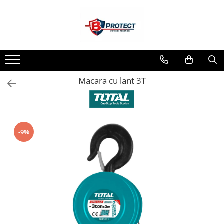
Toate Produsele
Atomizoare si pulverizatoare
Atomizoare
Macara cu lant 3T
Pulverizatoare
Casa si gradina
Aspiratoare , suflante si tocatoare
Casa
-9%
Masini spalat cu presiune
Scule si unelte gradina
Diverse
Drujbe
Accesorii drujbe
Drujbe electrice