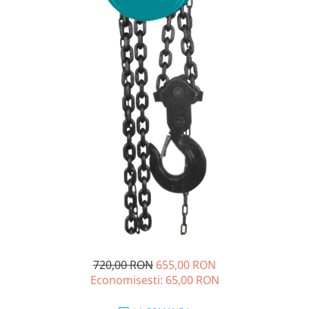
Drujbe termice
Echipamente medicale
Echipamente PSI
Generatoare si unelte pentru
santier
Betoniere
Generatoare
Unelte santier
Lucru la înălțime
Motocoase
Accesorii motocoase
Foarfece de tuns gard viu si
arbusti
Masini si tractorase de tuns
720,00 RON
655,00 RON
gazonul
Economisesti:
65,00
RON
Motocoase termice