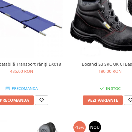
Targă rabatabilă Transport răniţi DX018
Bocanci S3 SRC UK CI Ba
485,00 RON
180,00 RON
PRECOMANDA
IN STOC
PRECOMANDA
VEZI VARIANTE
-15%
NOU