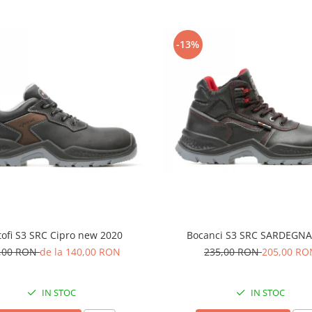
-13%
tofi S3 SRC Cipro new 2020
Bocanci S3 SRC SARDEGN
,00 RON
de la 140,00 RON
235,00 RON
205,00 RO
IN STOC
IN STOC