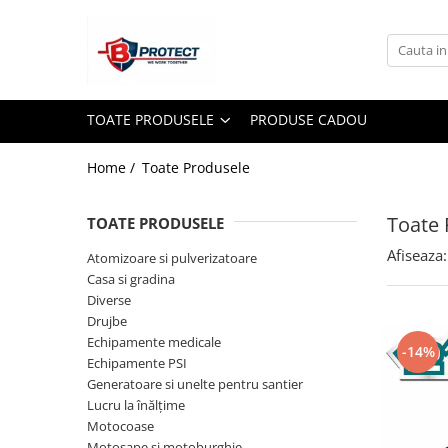
Toate Produsele
Atomizoare si pulverizatoare
TOATE PRODUSELE
PRODUSE CADOU
Atomizoare
Pulverizatoare
Home /
Toate Produsele
Casa si gradina
Toate 
Aspiratoare , suflante si tocatoare
TOATE PRODUSELE
Casa
Afiseaza:
Atomizoare si pulverizatoare
Casa si gradina
Masini spalat cu presiune
Diverse
Scule si unelte gradina
Drujbe
Echipamente medicale
Diverse
-14%
Echipamente PSI
Drujbe
Generatoare si unelte pentru santier
Accesorii drujbe
Lucru la înălțime
Motocoase
Drujbe electrice
Motosape si motoburghie