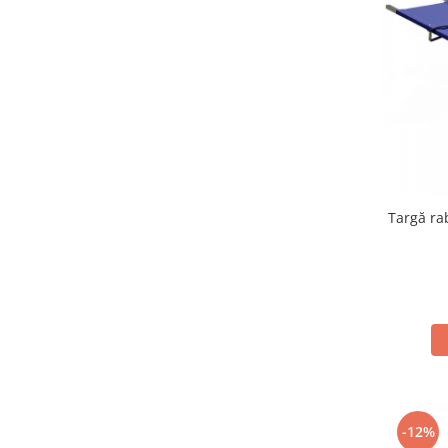
Trimmere
Motosape si motoburghie
Motoburghie
Motosapatoare
Mănuși protecție
Oferte
Pompe apa
Hidrofoare
Motopompe
Pompe de suprafata
Pompe submersibile
Prim ajutor
Protecția capului
Căști
Protecția ochilor
-12%
Protecția respirației