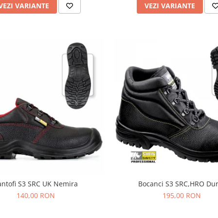
VEZI VARIANTE
VEZI VARIANTE
antofi S3 SRC UK Nemira
Bocanci S3 SRC,HRO Du
140,00 RON
195,00 RON