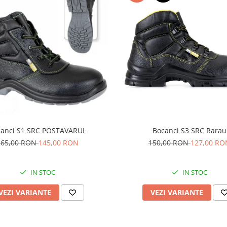
canci S1 SRC POSTAVARUL
Bocanci S3 SRC Rarau
165,00 RON
145,00 RON
150,00 RON
127,00 RO
IN STOC
IN STOC
VEZI VARIANTE
VEZI VARIANTE