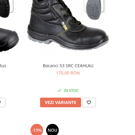
stus
Bocanci S3 SRC CEAHLAU
170,00 RON
IN STOC
VEZI VARIANTE
-13%
NOU