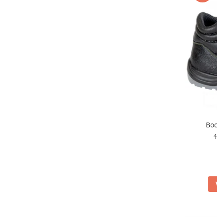
Protecția urechilor
Scule de mana
Capsatoare , multifuncionale si
pistoale silicon
Chei si truse chei
Ciocane , clesti si foarfeci
Debitare gresie / faianta si geamuri
Echipamente atelier
Fierastraie si topoare
Bo
Gletiere , spacluri si cuttere
Pensule si trafaleti
Scari , lize si depozitare
Unelte pentru masurat
Aparate de masura si detectie
Echere si compasuri