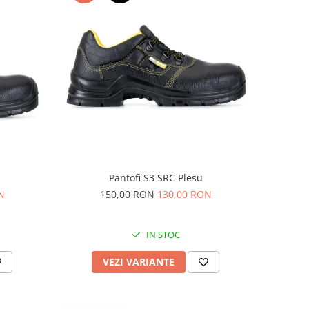
Pantofi S3 SRC Plesu
N
150,00 RON
130,00 RON
IN STOC
VEZI VARIANTE