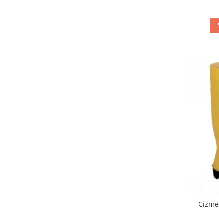
Pantaloni
Protecţie ignifugă
Accesorii rezistente la flacără
Combinezoane
Hanorace
Jachete
Pantaloni
Salopete cu pieptar
Tricouri
Veste
îmbrăcăminte pentru damă
Rezistent la flacăra
Vizibilitate înalta hi-vis
îmbrăcăminte asistente/doctori
îmbrăcăminte bucătari
Cizme
îmbrăcăminte de lucru