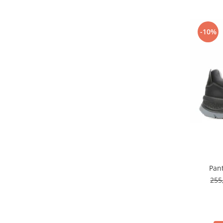
Fierastraie si circulare electrice
Iluminat si electrice
-10%
Masini de amestecat si vopsit
Masini de gaurit si insurubat
Masini de slefuit si rindeluit
Masini multifunctionale
Polizoare unghiulare
Scule electrice de banc
Suflante aer cald si aspiratoare
Semnalizare și delimitare
Îmbrăcăminte
Articole de ploaie
Pan
255
Combinezoane
Jachete
Pantaloni
Pelerine