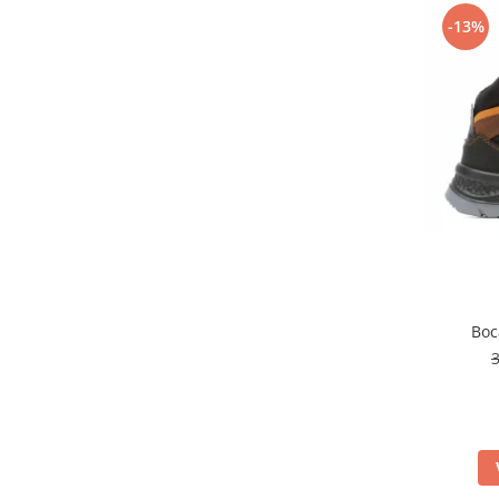
Nivele
-13%
Nivele laser
Rulete si metre
Telemetre
Termometre
Scule electrice
Accesorii auto
Accesorii scule electrice
Aparate de sudat si lipit
Capsatoare si pistoale pneumatice
Consumabile scule electrice
Boc
Accesorii abrazive
Accesorii pentru lustruire
Accesorii pentru slefuire
Discuri pentru debitare
Varfuri si discuri diamantate