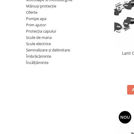
Drujbe termice
Mănuși protecție
Oferte
Echipamente medicale
Pompe apa
Echipamente PSI
Prim ajutor
Generatoare si unelte pentru
Protecția capului
santier
Scule de mana
Betoniere
Scule electrice
Semnalizare și delimitare
Generatoare
Lant 
Îmbrăcăminte
Unelte santier
Încălțăminte
Lucru la înălțime
Motocoase
Accesorii motocoase
Foarfece de tuns gard viu si
arbusti
Masini si tractorase de tuns
gazonul
NOU
Motocoase termice