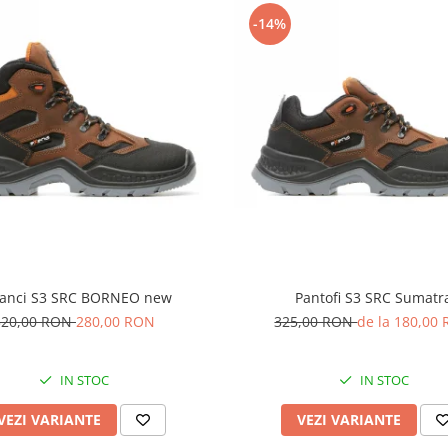
-14%
anci S3 SRC BORNEO new
Pantofi S3 SRC Sumatr
320,00 RON
280,00 RON
325,00 RON
de la 180,00
IN STOC
IN STOC
VEZI VARIANTE
VEZI VARIANTE