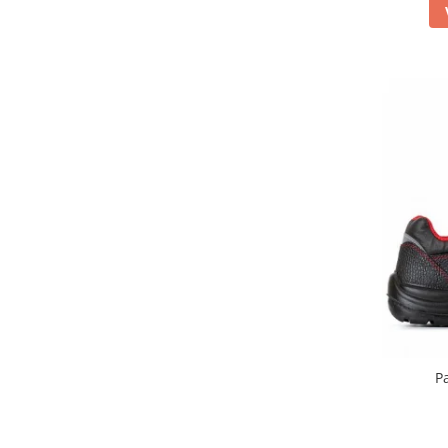
Salopetă cu pieptar
Echipamente de lucru
Camasa
Combinezoane
Hanorace
Jachete
Pantaloni
Pantaloni scurţi
Protecţie la pericole
Salopetă cu pieptar
Tricouri
Veste
îmbrăcăminte unică folosinţă
Industria Alimentară
P
Accesorii industria alimentară
Combinezon
Jachete