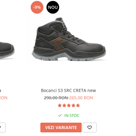
-9%
NOU
a
Bocanci S3 SRC CRETA new
 RON
290,00 RON
265,00 RON
IN STOC
VEZI VARIANTE