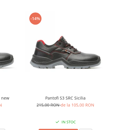
-14%
A new
Pantofi S3 SRC Sicilia
N
215,00 RON
de la 105,00 RON
IN STOC