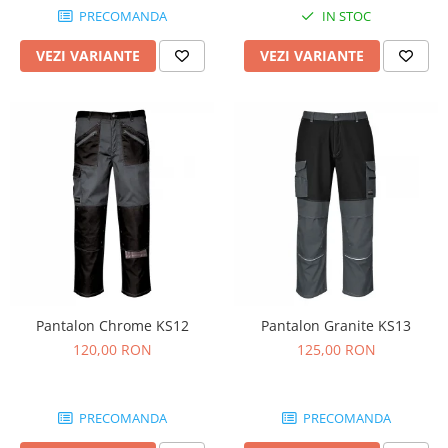
Nivele
PRECOMANDA
IN STOC
Nivele laser
VEZI VARIANTE
VEZI VARIANTE
Rulete si metre
Telemetre
Termometre
Scule electrice
Accesorii auto
Accesorii scule electrice
Aparate de sudat si lipit
Capsatoare si pistoale pneumatice
Consumabile scule electrice
Accesorii abrazive
Pantalon Chrome KS12
Pantalon Granite KS13
Accesorii pentru lustruire
120,00 RON
125,00 RON
Accesorii pentru slefuire
Discuri pentru debitare
PRECOMANDA
PRECOMANDA
Varfuri si discuri diamantate