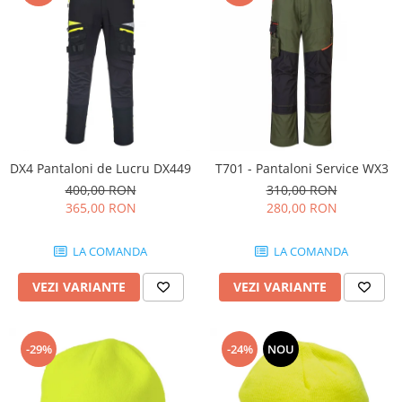
Pantaloni
Protecţie ignifugă
Accesorii rezistente la flacără
Combinezoane
Hanorace
Jachete
Pantaloni
DX4 Pantaloni de Lucru DX449
T701 - Pantaloni Service WX3
400,00 RON
310,00 RON
Salopete cu pieptar
365,00 RON
280,00 RON
Tricouri
Veste
LA COMANDA
LA COMANDA
îmbrăcăminte pentru damă
VEZI VARIANTE
VEZI VARIANTE
Rezistent la flacăra
Vizibilitate înalta hi-vis
îmbrăcăminte asistente/doctori
-29%
-24%
NOU
îmbrăcăminte bucătari
îmbrăcăminte de lucru