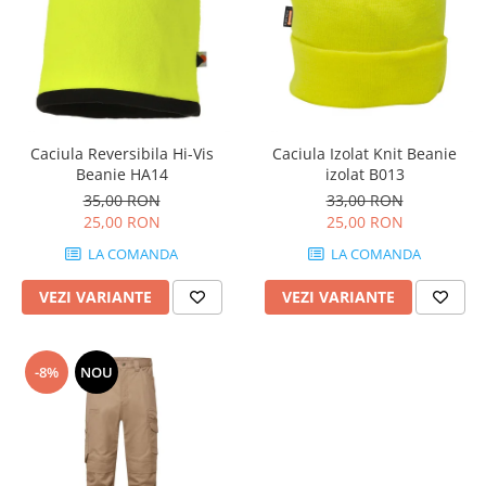
înaltă vizibilitate hi-vis
Combinezoane
Hanorace
Jachete
Pantaloni
Pantaloni scurti
Caciula Reversibila Hi-Vis
Caciula Izolat Knit Beanie
Beanie HA14
izolat B013
Salopetă cu pieptar
35,00 RON
33,00 RON
Tricouri
25,00 RON
25,00 RON
Veste
LA COMANDA
LA COMANDA
Încălțăminte
Bocanci
VEZI VARIANTE
VEZI VARIANTE
Cizme
Pantofi
-8%
NOU
Sandale