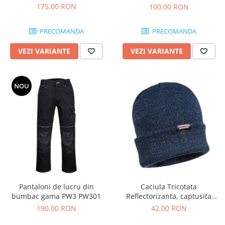
175,00 RON
100,00 RON
Protecția urechilor
Scule de mana
PRECOMANDA
PRECOMANDA
Capsatoare , multifuncionale si
pistoale silicon
VEZI VARIANTE
VEZI VARIANTE
Chei si truse chei
Ciocane , clesti si foarfeci
NOU
Debitare gresie / faianta si geamuri
Echipamente atelier
Fierastraie si topoare
Gletiere , spacluri si cuttere
Pensule si trafaleti
Scari , lize si depozitare
Pantaloni de lucru din
Caciula Tricotata
Unelte pentru masurat
bumbac gama PW3 PW301
Reflectorizanta, captusita
Aparate de masura si detectie
Insulatex B026
190,00 RON
42,00 RON
Echere si compasuri