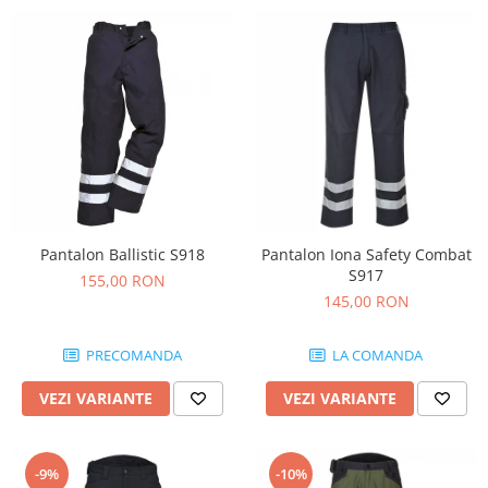
Salopetă cu pieptar
Echipamente de lucru
Camasa
Combinezoane
Hanorace
Jachete
Pantaloni
Pantaloni scurţi
Pantalon Ballistic S918
Pantalon Iona Safety Combat
Protecţie la pericole
S917
155,00 RON
Salopetă cu pieptar
145,00 RON
Tricouri
Veste
PRECOMANDA
LA COMANDA
îmbrăcăminte unică folosinţă
Industria Alimentară
VEZI VARIANTE
VEZI VARIANTE
Accesorii industria alimentară
Combinezon
-9%
-10%
Jachete