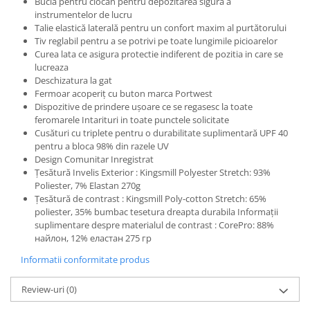
Bucla pentru ciocan pentru depozitarea sigură a
instrumentelor de lucru
Talie elastică laterală pentru un confort maxim al purtătorului
Tiv reglabil pentru a se potrivi pe toate lungimile picioarelor
Curea lata ce asigura protectie indiferent de pozitia in care se
lucreaza
Deschizatura la gat
Fermoar acoperiț cu buton marca Portwest
Dispozitive de prindere ușoare ce se regasesc la toate
feromarele Intarituri in toate punctele solicitate
Cusături cu triplete pentru o durabilitate suplimentară UPF 40
pentru a bloca 98% din razele UV
Design Comunitar Inregistrat
Țesătură Invelis Exterior : Kingsmill Polyester Stretch: 93%
Poliester, 7% Elastan 270g
Țesătură de contrast : Kingsmill Poly-cotton Stretch: 65%
poliester, 35% bumbac tesetura dreapta durabila Informații
suplimentare despre materialul de contrast : CorePro: 88%
найлон, 12% еластан 275 гр
Informatii conformitate produs
Review-uri
(0)