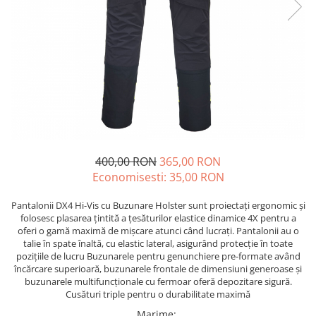
Echere si compasuri
Salopetă cu pieptar
Masini de gaurit si insurubat
Nivele
Tricouri
Nivele laser
Masini de slefuit si rindeluit
Veste
Rulete si metre
Masini multifunctionale
îmbrăcăminte unică folosinţă
Telemetre
Polizoare unghiulare
Industria Alimentară
Termometre
Scule electrice de banc
Accesorii industria alimentară
Suflante aer cald si aspiratoare
Combinezon
Jachete
400,00 RON
365,00 RON
Pantaloni
Economisesti:
35,00
RON
Protecţie ignifugă
Pantalonii DX4 Hi-Vis cu Buzunare Holster sunt proiectați ergonomic și
Accesorii rezistente la flacără
folosesc plasarea țintită a țesăturilor elastice dinamice 4X pentru a
Combinezoane
oferi o gamă maximă de mișcare atunci când lucrați. Pantalonii au o
Hanorace
talie în spate înaltă, cu elastic lateral, asigurând protecție în toate
pozițiile de lucru Buzunarele pentru genunchiere pre-formate având
Jachete
încărcare superioară, buzunarele frontale de dimensiuni generoase și
Pantaloni
buzunarele multifuncționale cu fermoar oferă depozitare sigură.
Cusături triple pentru o durabilitate maximă
Salopete cu pieptar
Marime
: