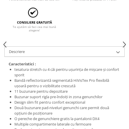
CONSILIERE GRATUITĂ
Te ajutăm să faci cea mai bună
alegere!
Descriere
Caracteristici :
tesatura stretch cu 4 căi pentru ușurința de mișcare și confort
sporit
Bandă reflectorizantă segmentată HiVisTex Pro flexibilă
ușoară pentru o vizibilitate crescută
11 buzunare pentru depozitare
Buzunar suport rigla pre-îndoiți in zona genunchilor
Design slim fit pentru confort exceptional
Două buzunare pad-niveluri genunchi care permit două
opțiuni de poziționare
O pereche de genunchiere gratis la pantalonii DX4
Multiple compartimente laterale cu fermoare