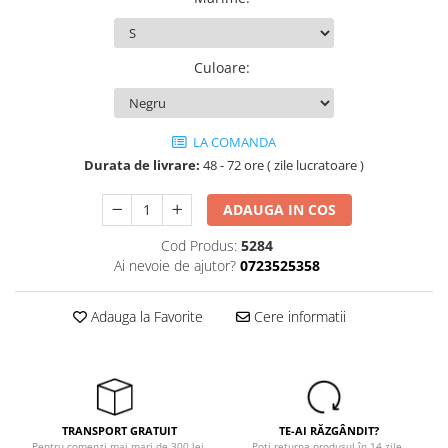
Tricouri
Veste
îmbrăcăminte pentru damă
Culoare
:
Rezistent la flacăra
Vizibilitate înalta hi-vis
îmbrăcăminte asistente/doctori
LA COMANDA
îmbrăcăminte bucătari
Durata de livrare:
48 - 72 ore ( zile lucratoare )
îmbrăcăminte de lucru
ADAUGA IN COS
înaltă vizibilitate hi-vis
Combinezoane
Cod Produs:
5284
Ai nevoie de ajutor?
0723525358
Hanorace
Jachete
Adauga la Favorite
Cere informatii
Pantaloni
Pantaloni scurti
Salopetă cu pieptar
Tricouri
Veste
TRANSPORT GRATUIT
TE-AI RĂZGÂNDIT?
Pentru comenzi mai mari de 300 lei.
Poți returna produsul în 14 zile.