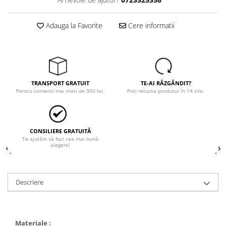
Tricouri
Veste
Adauga la Favorite
Cere informatii
îmbrăcăminte pentru damă
Rezistent la flacăra
Vizibilitate înalta hi-vis
îmbrăcăminte asistente/doctori
îmbrăcăminte bucătari
TRANSPORT GRATUIT
TE-AI RĂZGÂNDIT?
Pentru comenzi mai mari de 300 lei.
Poți returna produsul în 14 zile.
îmbrăcăminte de lucru
înaltă vizibilitate hi-vis
Combinezoane
CONSILIERE GRATUITĂ
Hanorace
Te ajutăm să faci cea mai bună
alegere!
Jachete
Pantaloni
Pantaloni scurti
Descriere
Salopetă cu pieptar
Tricouri
Veste
Materiale :