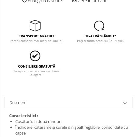
Adauga la Favorite
Cere informatii
Salopete cu pieptar
Tricouri
Veste
îmbrăcăminte pentru damă
TRANSPORT GRATUIT
TE-AI RĂZGÂNDIT?
Pentru comenzi mai mari de 300 lei.
Poți returna produsul în 14 zile.
Rezistent la flacăra
Vizibilitate înalta hi-vis
îmbrăcăminte asistente/doctori
CONSILIERE GRATUITĂ
îmbrăcăminte bucătari
Te ajutăm să faci cea mai bună
alegere!
îmbrăcăminte de lucru
înaltă vizibilitate hi-vis
Combinezoane
Descriere
Hanorace
Jachete
Caracteristici :
Pantaloni
Cusătură: la două rânduri
Închidere: catarame și curele din șpalt reglabile, consolidate cu
Pantaloni scurti
capse