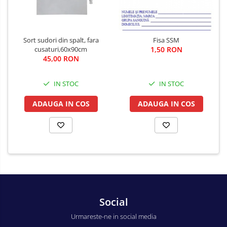
Sort sudori din spalt, fara
Fisa SSM
cusaturi,60x90cm
1,50 RON
45,00 RON
IN STOC
IN STOC
ADAUGA IN COS
ADAUGA IN COS
Social
Urmareste-ne in social media