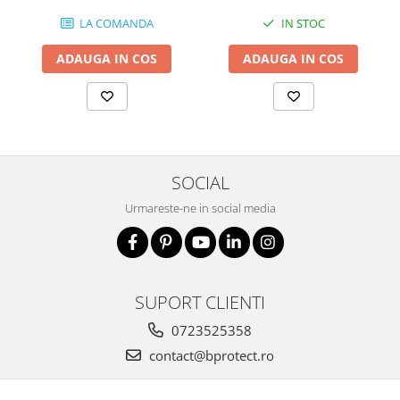
Nivele
LA COMANDA
IN STOC
Nivele laser
Rulete si metre
ADAUGA IN COS
ADAUGA IN COS
Telemetre
Termometre
Scule electrice
Accesorii auto
Accesorii scule electrice
SOCIAL
Aparate de sudat si lipit
Urmareste-ne in social media
Capsatoare si pistoale pneumatice
Consumabile scule electrice
Accesorii abrazive
SUPORT CLIENTI
Accesorii pentru lustruire
0723525358
Accesorii pentru slefuire
contact@bprotect.ro
Discuri pentru debitare
Varfuri si discuri diamantate