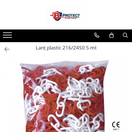
Toate Produsele
Atomizoare si pulverizatoare
Atomizoare
Lanț plastic 216/2450 5 mt
Pulverizatoare
Casa si gradina
Aspiratoare , suflante si tocatoare
Casa
Masini spalat cu presiune
Scule si unelte gradina
Diverse
Drujbe
Accesorii drujbe
Drujbe electrice