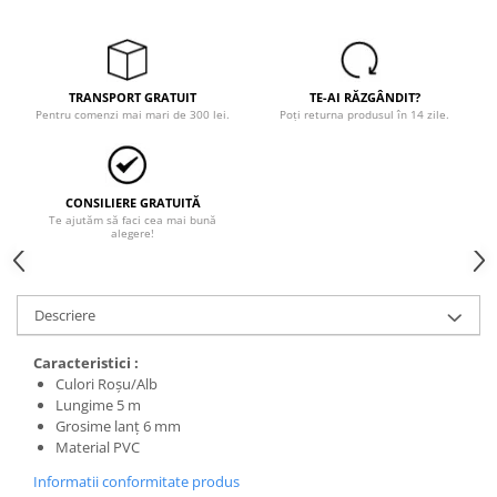
Trimmere
Motosape si motoburghie
Motoburghie
Motosapatoare
TRANSPORT GRATUIT
TE-AI RĂZGÂNDIT?
Pentru comenzi mai mari de 300 lei.
Poți returna produsul în 14 zile.
Mănuși protecție
Oferte
Pompe apa
CONSILIERE GRATUITĂ
Hidrofoare
Te ajutăm să faci cea mai bună
alegere!
Motopompe
Pompe de suprafata
Descriere
Pompe submersibile
Prim ajutor
Caracteristici :
Culori Roșu/Alb
Protecția capului
Lungime 5 m
Căști
Grosime lanţ 6 mm
Material PVC
Protecția ochilor
Informatii conformitate produs
Protecția respirației