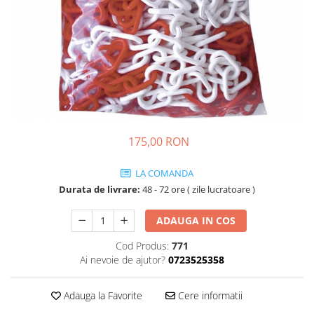
Drujbe termice
Echipamente medicale
Echipamente PSI
Generatoare si unelte pentru
santier
Betoniere
Generatoare
175,00 RON
Unelte santier
Lucru la înălțime
LA COMANDA
Motocoase
Durata de livrare:
48 - 72 ore ( zile lucratoare )
Accesorii motocoase
ADAUGA IN COS
Foarfece de tuns gard viu si
arbusti
Cod Produs:
771
Masini si tractorase de tuns
Ai nevoie de ajutor?
0723525358
gazonul
Motocoase termice
Adauga la Favorite
Cere informatii