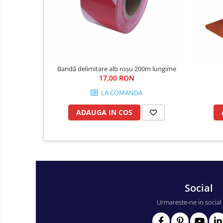
Fierastraie si topoare
Gletiere , spacluri si cuttere
Pensule si trafaleti
Scari , lize si depozitare
Unelte pentru masurat
Bandă delimitare alb roşu 200m lungime
Aparate de masura si detectie
17,00 RON
Echere si compasuri
LA COMANDA
Nivele
ADAUGA IN COS
Nivele laser
Rulete si metre
Telemetre
Termometre
Accesorii auto
Social
Accesorii scule electrice
Urmareste-ne in social
Aparate de sudat si lipit
Capsatoare si pistoale pneumatice