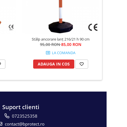
Stâlp ancorare lanț 216/21 h 90 cm
Lan
95,00 RON
85,00 RON
LA COMANDA
ADAUGA IN COS
AD
Suport clienti
0723525358
contact@bprotect.ro