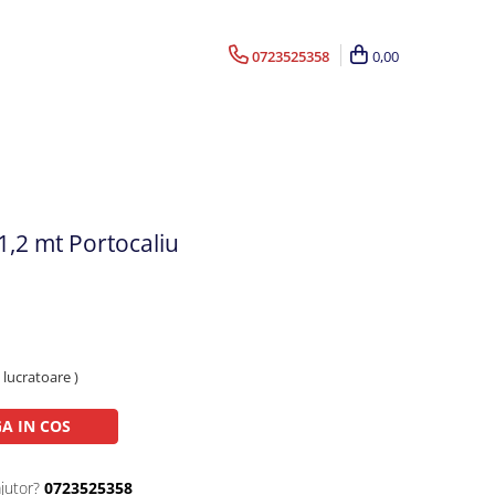
0723525358
0,00
1,2 mt Portocaliu
e lucratoare )
A IN COS
jutor?
0723525358