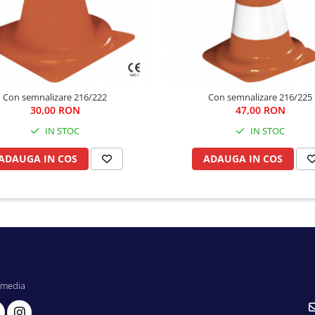
Con semnalizare 216/222
Con semnalizare 216/225
30,00 RON
47,00 RON
IN STOC
IN STOC
ADAUGA IN COS
ADAUGA IN COS
 media