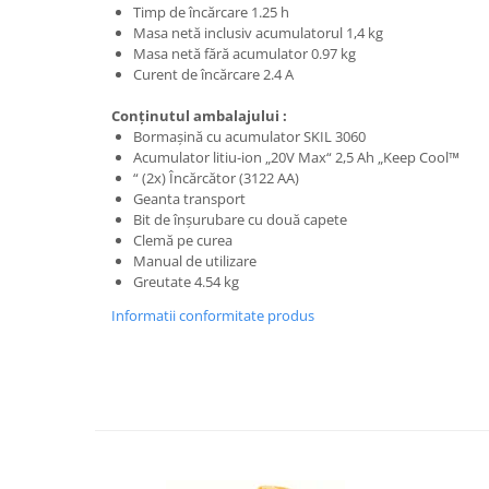
Fierastraie si circulare electrice
Timp de încărcare 1.25 h
Masa netă inclusiv acumulatorul 1,4 kg
Iluminat si electrice
Masa netă fără acumulator 0.97 kg
Masini de amestecat si vopsit
Curent de încărcare 2.4 A
Masini de gaurit si insurubat
Conţinutul ambalajului :
Bormaşină cu acumulator SKIL 3060
Masini de slefuit si rindeluit
Acumulator litiu-ion „20V Max“ 2,5 Ah „Keep Cool™
Masini multifunctionale
“ (2x) Încărcător (3122 AA)
Geanta transport
Polizoare unghiulare
Bit de înşurubare cu două capete
Scule electrice de banc
Clemă pe curea
Manual de utilizare
Suflante aer cald si aspiratoare
Greutate 4.54 kg
Semnalizare și delimitare
Informatii conformitate produs
Îmbrăcăminte
Articole de ploaie
Combinezoane
Jachete
Pantaloni
Pelerine