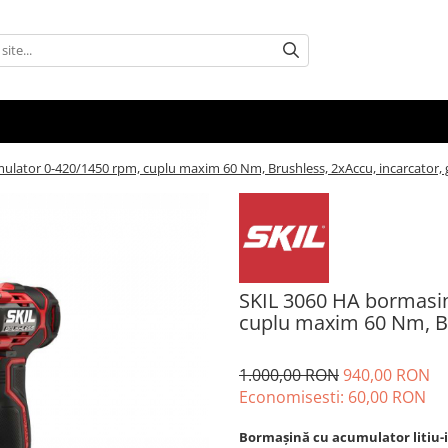
ulator 0-420/1450 rpm, cuplu maxim 60 Nm, Brushless, 2xAccu, incarcator,
SKIL 3060 HA bormasi
cuplu maxim 60 Nm, Br
1.000,00 RON
940,00 RON
Economisesti:
60,00
RON
Bormaşină cu acumulator litiu-