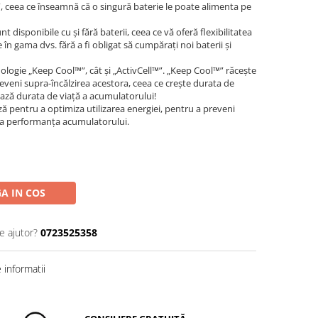
, ceea ce înseamnă că o singură baterie le poate alimenta pe
disponibile cu şi fără baterii, ceea ce vă oferă flexibilitatea
n gama dvs. fără a fi obligat să cumpăraţi noi baterii şi
logie „Keep Cool™”, cât şi „ActivCell™”. „Keep Cool™” răceşte
eveni supra-încălzirea acestora, ceea ce creşte durata de
ază durata de viaţă a acumulatorului!
ă pentru a optimiza utilizarea energiei, pentru a preveni
za performanţa acumulatorului.
A IN COS
e ajutor?
0723525358
informatii