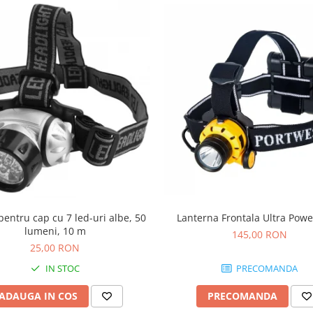
entru cap cu 7 led-uri albe, 50
Lanterna Frontala Ultra Pow
lumeni, 10 m
145,00 RON
25,00 RON
IN STOC
PRECOMANDA
ADAUGA IN COS
PRECOMANDA