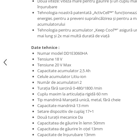
Două viteze: viteză mare pentru găurire şi un cuplu mare
Nivele
înşurubare
Nivele laser
Tehnologia noastră patentată „ActivCell™” funcţionează
energiei, pentru a preveni supraîncălzirea şi pentru a
Rulete si metre
acumulatorului
Telemetre
Tehnologia pentru acumulator „Keep Cool™” asigură u
Termometre
mai lung şi 2x mai multă durată de viaţă
Scule electrice
Date tehnice :
Accesorii auto
Numar model DD1E3060HA
Tensiune 18 V
Accesorii scule electrice
Tensiune 20 V Max
Aparate de sudat si lipit
Capacitate acumulator 2,5 Ah
Celule acumulator Litiu-ion
Capsatoare si pistoale pneumatice
Număr de acumulatori 2
Turaţia fără sarcină 0-480/1800 /min
Consumabile scule electrice
Cuplu maxim la articulaţia rigidă 60 nm
Accesorii abrazive
Tip mandrină Manşetă unică, metal, fără cheie
Capacitate mandrină 13 mm
Accesorii pentru lustruire
Setare dispozitiv de cuplaj 17+1
Accesorii pentru slefuire
Două turaţii mecanice Da
Discuri pentru debitare
Capacitatea de găurire în lemn 50mm
Capacitatea de găurire în oţel 13mm
Varfuri si discuri diamantate
Capacitate de înşurubare 13mm