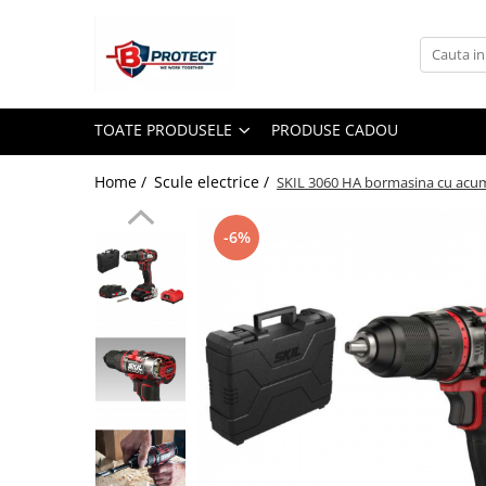
Toate Produsele
Atomizoare si pulverizatoare
TOATE PRODUSELE
PRODUSE CADOU
Atomizoare
Pulverizatoare
Home /
Scule electrice /
SKIL 3060 HA bormasina cu acum
Casa si gradina
-6%
Aspiratoare , suflante si tocatoare
Casa
Masini spalat cu presiune
Scule si unelte gradina
Diverse
Drujbe
Accesorii drujbe
Drujbe electrice