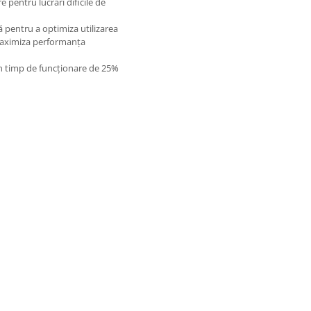
 pentru lucrări dificile de
 pentru a optimiza utilizarea
 maximiza performanţa
n timp de funcţionare de 25%