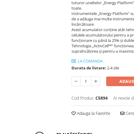
tuturor uneltelor „Energy Platform”
toate.
Instrumentele „Energy Platform” sunt 
de a adăuga mai multe instrumente î
încărcătoare.
Acest acumulator conţine atât tehno
celulele acumulatorului pentru a pr
funcţionare cu până la 25% şi duble
Tehnologia „ActivCell™” funcţioneaz
supraîncălzirea şi pentru a maximi
LA COMANDA
Durata de livrare:
2-4 zile
ADAUG
Cod Produs:
C5894
Ai nevoie d
Adauga la Favorite
Cere 