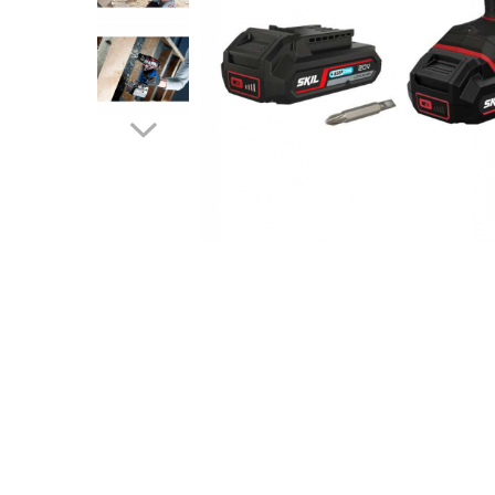
Drujbe termice
Echipamente medicale
Echipamente PSI
Generatoare si unelte pentru
santier
Betoniere
Generatoare
Unelte santier
Lucru la înălțime
Motocoase
Accesorii motocoase
Foarfece de tuns gard viu si
arbusti
Masini si tractorase de tuns
gazonul
Motocoase termice