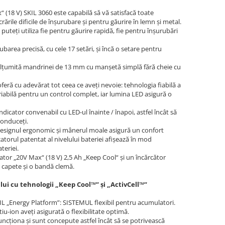
(18 V) SKIL 3060 este capabilă să vă satisfacă toate
crările dificile de înşurubare şi pentru găurire în lemn şi metal.
puteţi utiliza fie pentru găurire rapidă, fie pentru înşurubări
ubarea precisă, cu cele 17 setări, şi încă o setare pentru
ulţumită mandrinei de 13 mm cu manşetă simplă fără cheie cu
 oferă cu adevărat tot ceea ce aveţi nevoie: tehnologia fiabilă a
riabilă pentru un control complet, iar lumina LED asigură o
dicator convenabil cu LED-ul înainte / înapoi, astfel încât să
conduceţi.
ă, designul ergonomic şi mânerul moale asigură un confort
catorul patentat al nivelului bateriei afişează în mod
teriei.
ator „20V Max“ (18 V) 2,5 Ah „Keep Cool“ şi un încărcător
 capete şi o bandă clemă.
lui cu tehnologii „Keep Cool™” şi „ActivCell™”
IL „Energy Platform”: SISTEMUL flexibil pentru acumulatori.
iu-ion aveţi asigurată o flexibilitate optimă.
uncţiona şi sunt concepute astfel încât să se potrivească