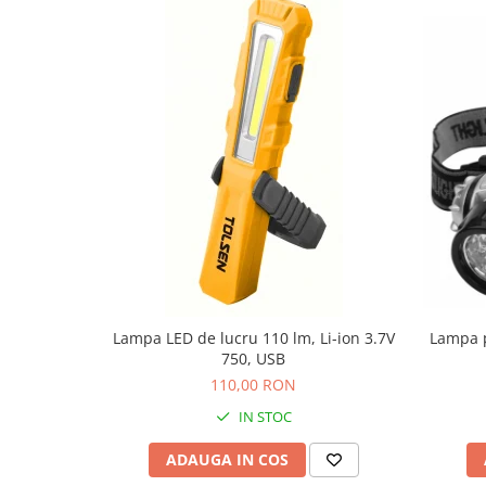
Salopetă cu pieptar
Echipamente de lucru
Camasa
Combinezoane
Hanorace
Jachete
Pantaloni
Pantaloni scurţi
Protecţie la pericole
Salopetă cu pieptar
Tricouri
Lampa LED de lucru 110 lm, Li-ion 3.7V
Lampa p
Veste
750, USB
îmbrăcăminte unică folosinţă
110,00 RON
Industria Alimentară
IN STOC
Accesorii industria alimentară
Combinezon
ADAUGA IN COS
Jachete