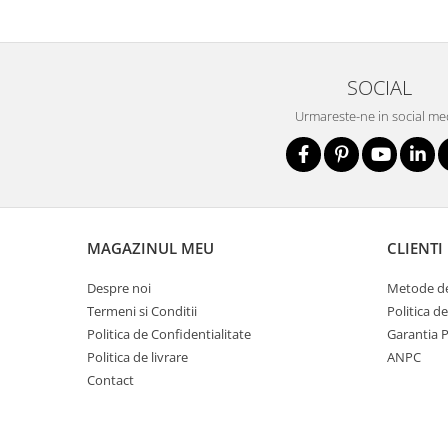
Pantaloni
Protecţie ignifugă
Accesorii rezistente la flacără
SOCIAL
Combinezoane
Urmareste-ne in social me
Hanorace
Jachete
Pantaloni
Salopete cu pieptar
Tricouri
MAGAZINUL MEU
CLIENTI
Veste
Despre noi
Metode de
îmbrăcăminte pentru damă
Termeni si Conditii
Politica d
Rezistent la flacăra
Politica de Confidentialitate
Garantia 
Vizibilitate înalta hi-vis
Politica de livrare
ANPC
îmbrăcăminte asistente/doctori
Contact
îmbrăcăminte bucătari
îmbrăcăminte de lucru