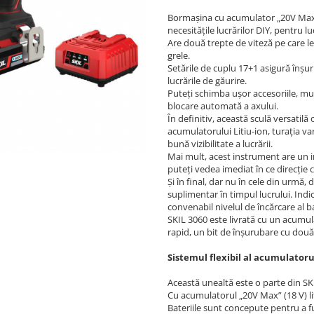
Bormaşina cu acumulator „20V Max“ 
necesităţile lucrărilor DIY, pentru lu
Are două trepte de viteză pe care le 
grele.
Setările de cuplu 17+1 asigură înşur
lucrările de găurire.
Puteţi schimba uşor accesoriile, m
blocare automată a axului.
În definitiv, această sculă versatilă
acumulatorului Litiu-ion, turaţia va
bună vizibilitate a lucrării.
Mai mult, acest instrument are un in
puteţi vedea imediat în ce direcţie 
Şi în final, dar nu în cele din urm
suplimentar în timpul lucrului. Indi
convenabil nivelul de încărcare al ba
SKIL 3060 este livrată cu un acumul
rapid, un bit de înşurubare cu două
Sistemul flexibil al acumulatoru
Această unealtă este o parte din SK
Cu acumulatorul „20V Max” (18 V) lit
Bateriile sunt concepute pentru a f