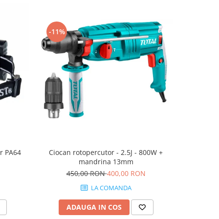
-11%
-5%
er PA64
Ciocan rotopercutor - 2.5J - 800W +
Masina d
mandrina 13mm
2.0A
450,00 RON
400,00 RON
55
LA COMANDA
ADAUGA IN COS
AD