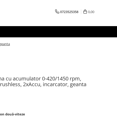
0723525358
0,00
 geanta
na cu acumulator 0-420/1450 rpm,
ushless, 2xAccu, incarcator, geanta
ion două-viteze