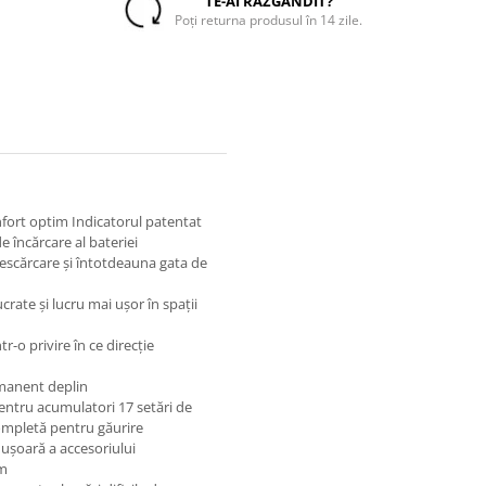
TE-AI RĂZGÂNDIT?
Poți returna produsul în 14 zile.
fort optim Indicatorul patentat
e încărcare al bateriei
descărcare şi întotdeauna gata de
rate şi lucru mai uşor în spaţii
r-o privire în ce direcţie
rmanent deplin
entru acumulatori 17 setări de
completă pentru găurire
uşoară a accesoriului
mm