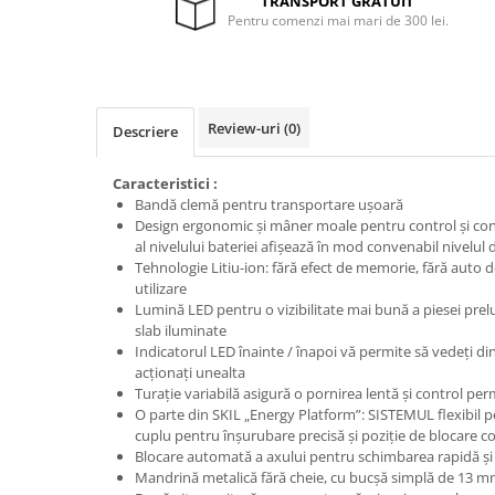
TRANSPORT GRATUIT
Pentru comenzi mai mari de 300 lei.
Protecția urechilor
Scule de mana
Capsatoare , multifuncionale si
pistoale silicon
Review-uri
(0)
Descriere
Chei si truse chei
Ciocane , clesti si foarfeci
Caracteristici :
Bandă clemă pentru transportare uşoară
Debitare gresie / faianta si geamuri
Design ergonomic şi mâner moale pentru control şi con
Echipamente atelier
al nivelului bateriei afişează în mod convenabil nivelul d
Tehnologie Litiu-ion: fără efect de memorie, fără auto 
Fierastraie si topoare
utilizare
Lumină LED pentru o vizibilitate mai bună a piesei preluc
Gletiere , spacluri si cuttere
slab iluminate
Pensule si trafaleti
Indicatorul LED înainte / înapoi vă permite să vedeţi dint
acţionaţi unealta
Scari , lize si depozitare
Turaţie variabilă asigură o pornirea lentă şi control pe
Unelte pentru masurat
O parte din SKIL „Energy Platform”: SISTEMUL flexibil p
cuplu pentru înşurubare precisă şi poziţie de blocare 
Aparate de masura si detectie
Blocare automată a axului pentru schimbarea rapidă şi 
Echere si compasuri
Mandrină metalică fără cheie, cu bucşă simplă de 13 