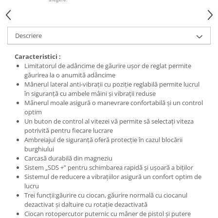
Nivele
Nivele laser
Rulete si metre
Descriere
Telemetre
Termometre
Caracteristici :
Limitatorul de adâncime de găurire ușor de reglat permite
Scule electrice
găurirea la o anumită adâncime
Accesorii auto
Mânerul lateral anti-vibrații cu poziție reglabilă permite lucrul
în siguranță cu ambele mâini și vibrații reduse
Accesorii scule electrice
Mânerul moale asigură o manevrare confortabilă și un control
Aparate de sudat si lipit
optim
Un buton de control al vitezei vă permite să selectați viteza
Capsatoare si pistoale pneumatice
potrivită pentru fiecare lucrare
Ambreiajul de siguranță oferă protecție în cazul blocării
Consumabile scule electrice
burghiului
Accesorii abrazive
Carcasă durabilă din magneziu
Sistem „SDS +” pentru schimbarea rapidă și ușoară a biților
Accesorii pentru lustruire
Sistemul de reducere a vibrațiilor asigură un confort optim de
Accesorii pentru slefuire
lucru
Discuri pentru debitare
Trei funcții:găurire cu ciocan, găurire normală cu ciocanul
dezactivat și daltuire cu rotație dezactivată
Varfuri si discuri diamantate
Ciocan rotopercutor puternic cu mâner de pistol și putere