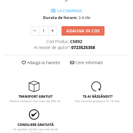
+”
Protecția urechilor
LA COMANDA
Scule de mana
Durata de livrare:
2-4 zile
Capsatoare , multifuncionale si
pistoale silicon
ADAUGA IN COS
Chei si truse chei
Cod Produs:
C5892
Ciocane , clesti si foarfeci
Ai nevoie de ajutor?
0723525358
Debitare gresie / faianta si geamuri
Adauga la Favorite
Cere informatii
Echipamente atelier
Fierastraie si topoare
Gletiere , spacluri si cuttere
Pensule si trafaleti
TRANSPORT GRATUIT
TE-AI RĂZGÂNDIT?
Pentru comenzi mai mari de 300 lei.
Poți returna produsul în 14 zile.
Scari , lize si depozitare
Unelte pentru masurat
Aparate de masura si detectie
CONSILIERE GRATUITĂ
Echere si compasuri
Te ajutăm să faci cea mai bună
alegere!