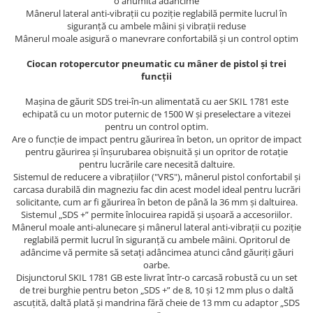
Trimmere
o anumită adâncime
Mânerul lateral anti-vibrații cu poziție reglabilă permite lucrul în
Motosape si motoburghie
siguranță cu ambele mâini și vibrații reduse
Mânerul moale asigură o manevrare confortabilă și un control optim
Motoburghie
Motosapatoare
Ciocan rotopercutor pneumatic cu mâner de pistol și trei
funcții
Mănuși protecție
Mașina de găurit SDS trei-în-un alimentată cu aer SKIL 1781 este
Oferte
echipată cu un motor puternic de 1500 W și preselectare a vitezei
Pompe apa
pentru un control optim.
Hidrofoare
Are o funcție de impact pentru găurirea în beton, un opritor de impact
pentru găurirea și înșurubarea obișnuită și un opritor de rotație
Motopompe
pentru lucrările care necesită daltuire.
Sistemul de reducere a vibrațiilor ("VRS"), mânerul pistol confortabil și
Pompe de suprafata
carcasa durabilă din magneziu fac din acest model ideal pentru lucrări
solicitante, cum ar fi găurirea în beton de până la 36 mm și daltuirea.
Pompe submersibile
Sistemul „SDS +” permite înlocuirea rapidă și ușoară a accesoriilor.
Prim ajutor
Mânerul moale anti-alunecare și mânerul lateral anti-vibrații cu poziție
reglabilă permit lucrul în siguranță cu ambele mâini. Opritorul de
Protecția capului
adâncime vă permite să setați adâncimea atunci când găuriți găuri
Căști
oarbe.
Disjunctorul SKIL 1781 GB este livrat într-o carcasă robustă cu un set
Protecția ochilor
de trei burghie pentru beton „SDS +” de 8, 10 și 12 mm plus o daltă
ascuțită, daltă plată și mandrina fără cheie de 13 mm cu adaptor „SDS
Protecția respirației