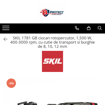
Toate Produsele
Atomizoare si pulverizatoare
Atomizoare
SKIL 1781 GB ciocan rotopercutor, 1,500 W,
Pulverizatoare
400-3000 rpm, cu cutie de transport si burghie
Casa si gradina
de 8, 10, 12 mm
Aspiratoare , suflante si tocatoare
Casa
Masini spalat cu presiune
Scule si unelte gradina
Diverse
-6%
Drujbe
Accesorii drujbe
Drujbe electrice