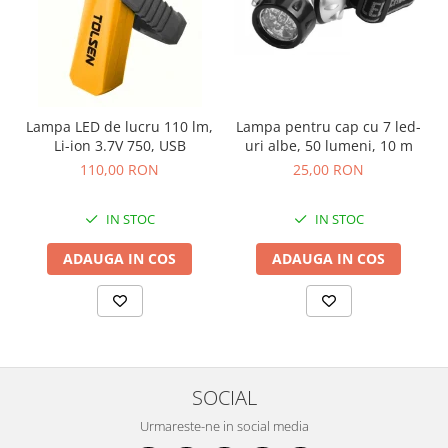
Pantaloni
Protecţie ignifugă
Accesorii rezistente la flacără
Combinezoane
Lampa LED de lucru 110 lm,
Lampa pentru cap cu 7 led-
Hanorace
Li-ion 3.7V 750, USB
uri albe, 50 lumeni, 10 m
Jachete
110,00 RON
25,00 RON
Pantaloni
Salopete cu pieptar
IN STOC
IN STOC
Tricouri
ADAUGA IN COS
ADAUGA IN COS
Veste
îmbrăcăminte pentru damă
Rezistent la flacăra
Vizibilitate înalta hi-vis
îmbrăcăminte asistente/doctori
SOCIAL
îmbrăcăminte bucătari
îmbrăcăminte de lucru
Urmareste-ne in social media