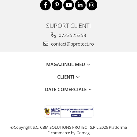
înaltă vizibilitate hi-vis
Combinezoane
Hanorace
SUPORT CLIENTI
Jachete
Pantaloni
0723525358
Pantaloni scurti
contact@bprotect.ro
Salopetă cu pieptar
Tricouri
MAGAZINUL MEU
Veste
Încălțăminte
CLIENTI
Bocanci
DATE COMERCIALE
Cizme
Pantofi
Sandale
©Copyright S.C. CBM SOLUTIONS PROTECT S.R.L 2026
Platforma
E-commerce by Gomag