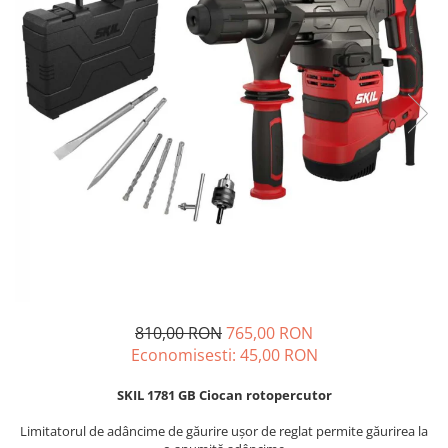
Drujbe termice
Echipamente medicale
Echipamente PSI
Generatoare si unelte pentru
santier
Betoniere
Generatoare
Unelte santier
Lucru la înălțime
Motocoase
Accesorii motocoase
Foarfece de tuns gard viu si
810,00 RON
765,00 RON
arbusti
Economisesti:
45,00
RON
Masini si tractorase de tuns
gazonul
SKIL 1781 GB Ciocan rotopercutor
Motocoase termice
Limitatorul de adâncime de găurire ușor de reglat permite găurirea la