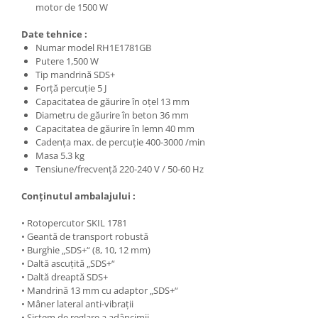
Fierastraie si circulare electrice
motor de 1500 W
Iluminat si electrice
Date tehnice :
Masini de amestecat si vopsit
Numar model RH1E1781GB
Putere 1,500 W
Masini de gaurit si insurubat
Tip mandrină SDS+
Forţă percuţie 5 J
Masini de slefuit si rindeluit
Capacitatea de găurire în oţel 13 mm
Masini multifunctionale
Diametru de găurire în beton 36 mm
Capacitatea de găurire în lemn 40 mm
Polizoare unghiulare
Cadenţa max. de percuţie 400-3000 /min
Masa 5.3 kg
Scule electrice de banc
Tensiune/frecvenţă 220-240 V / 50-60 Hz
Suflante aer cald si aspiratoare
Conţinutul ambalajului :
Semnalizare și delimitare
Îmbrăcăminte
• Rotopercutor SKIL 1781
• Geantă de transport robustă
Articole de ploaie
• Burghie „SDS+“ (8, 10, 12 mm)
Combinezoane
• Daltă ascuţită „SDS+“
• Daltă dreaptă SDS+
Jachete
• Mandrină 13 mm cu adaptor „SDS+“
Pantaloni
• Mâner lateral anti-vibraţii
Pelerine
• Sistem de reglare a adâncimii