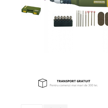
Drujbe termice
Echipamente medicale
Echipamente PSI
Generatoare si unelte pentru
santier
Betoniere
Generatoare
Unelte santier
Lucru la înălțime
Motocoase
Accesorii motocoase
Foarfece de tuns gard viu si
arbusti
TRANSPORT GRATUIT
Pentru comenzi mai mari de 300 lei.
Masini si tractorase de tuns
gazonul
Motocoase termice