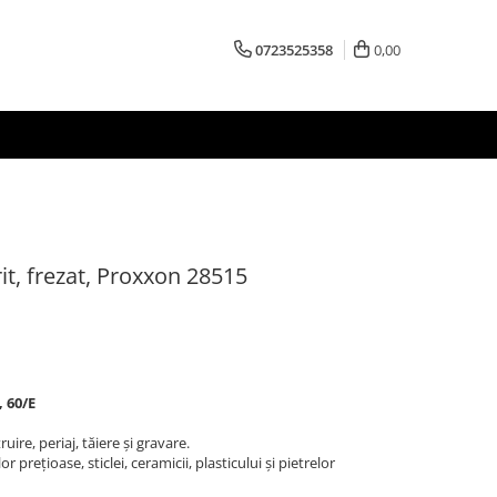
0723525358
0,00
it, frezat, Proxxon 28515
, 60/E
ruire, periaj, tăiere și gravare.
 prețioase, sticlei, ceramicii, plasticului și pietrelor