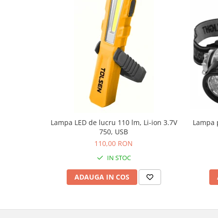
Fierastraie si circulare electrice
Iluminat si electrice
Masini de amestecat si vopsit
Masini de gaurit si insurubat
Masini de slefuit si rindeluit
Masini multifunctionale
Polizoare unghiulare
Scule electrice de banc
Lampa LED de lucru 110 lm, Li-ion 3.7V
Lampa p
Suflante aer cald si aspiratoare
750, USB
Semnalizare și delimitare
110,00 RON
Îmbrăcăminte
IN STOC
Articole de ploaie
ADAUGA IN COS
Combinezoane
Jachete
Pantaloni
Pelerine