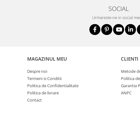
Salopetă cu pieptar
SOCIAL
Echipamente de lucru
Urmareste-ne in social me
Camasa
Combinezoane
Hanorace
Jachete
Pantaloni
MAGAZINUL MEU
CLIENTI
Pantaloni scurţi
Despre noi
Metode de
Protecţie la pericole
Termeni si Conditii
Politica d
Salopetă cu pieptar
Politica de Confidentialitate
Garantia 
Tricouri
Politica de livrare
ANPC
Veste
Contact
îmbrăcăminte unică folosinţă
Industria Alimentară
Accesorii industria alimentară
Combinezon
Jachete