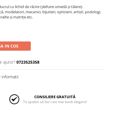
ucrul cu lichid de răcire (șlefuire umedă și tăiere).
, modelatori, mecanici, bijutieri, opticieni, artiști, podologi,
nelte și matrițe etc.
A IN COS
e ajutor?
0723525358
informatii
CONSILIERE GRATUITĂ
Te ajutăm să faci cea mai bună alegere!