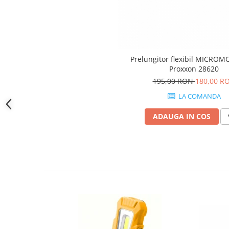
Nivele
Nivele laser
Rulete si metre
Telemetre
Termometre
Prelungitor flexibil MICROM
Proxxon 28620
Scule electrice
195,00 RON
180,00 R
Accesorii auto
LA COMANDA
Accesorii scule electrice
ADAUGA IN COS
Aparate de sudat si lipit
Capsatoare si pistoale pneumatice
Consumabile scule electrice
Accesorii abrazive
Accesorii pentru lustruire
Accesorii pentru slefuire
Discuri pentru debitare
Varfuri si discuri diamantate