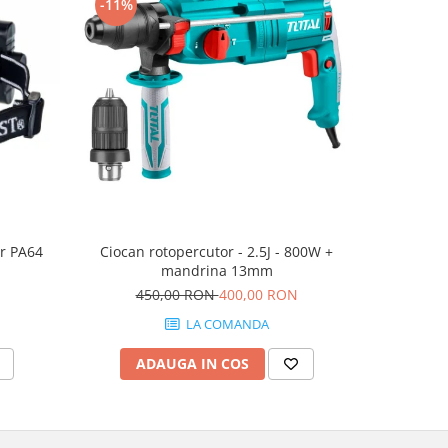
-11%
-5%
er PA64
Ciocan rotopercutor - 2.5J - 800W +
Masina d
mandrina 13mm
2.0A
450,00 RON
400,00 RON
55
LA COMANDA
ADAUGA IN COS
AD