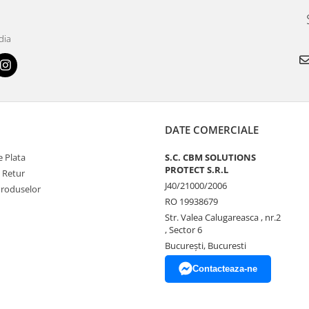
dia
DATE COMERCIALE
 Plata
S.C. CBM SOLUTIONS
PROTECT S.R.L
e Retur
J40/21000/2006
Produselor
RO 19938679
Str. Valea Calugareasca , nr.2
, Sector 6
București, Bucuresti
Contacteaza-ne