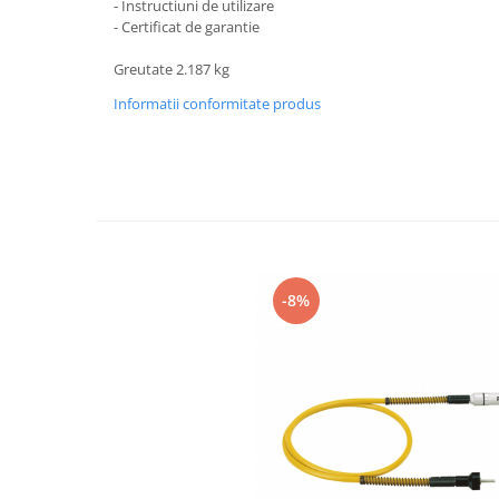
- Instructiuni de utilizare
Protecția urechilor
- Certificat de garantie
Scule de mana
Greutate 2.187 kg
Capsatoare , multifuncionale si
Informatii conformitate produs
pistoale silicon
Chei si truse chei
Ciocane , clesti si foarfeci
Debitare gresie / faianta si geamuri
Echipamente atelier
Fierastraie si topoare
-8%
Gletiere , spacluri si cuttere
Pensule si trafaleti
Scari , lize si depozitare
Unelte pentru masurat
Aparate de masura si detectie
Echere si compasuri