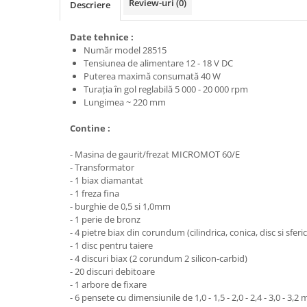
Trimmere
Review-uri
(0)
Descriere
Motosape si motoburghie
Date tehnice :
Motoburghie
Număr model 28515
Motosapatoare
Tensiunea de alimentare 12 - 18 V DC
Puterea maximă consumată 40 W
Mănuși protecție
Turația în gol reglabilă 5 000 - 20 000 rpm
Oferte
Lungimea ~ 220 mm
Pompe apa
Contine :
Hidrofoare
- Masina de gaurit/frezat MICROMOT 60/E
Motopompe
- Transformator
Pompe de suprafata
- 1 biax diamantat
- 1 freza fina
Pompe submersibile
- burghie de 0,5 si 1,0mm
- 1 perie de bronz
Prim ajutor
- 4 pietre biax din corundum (cilindrica, conica, disc si sferi
Protecția capului
- 1 disc pentru taiere
Căști
- 4 discuri biax (2 corundum 2 silicon-carbid)
- 20 discuri debitoare
Protecția ochilor
- 1 arbore de fixare
- 6 pensete cu dimensiunile de 1,0 - 1,5 - 2,0 - 2,4 - 3,0 - 3,2
Protecția respirației