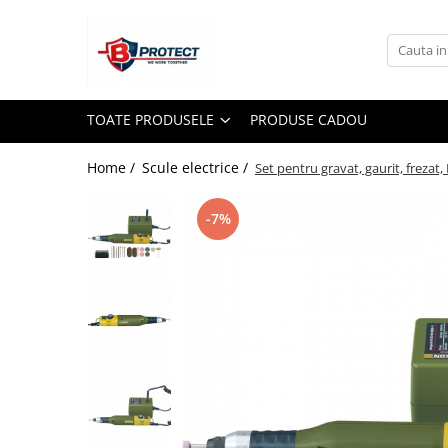
Toate Produsele
Atomizoare si pulverizatoare
TOATE PRODUSELE
PRODUSE CADOU
Atomizoare
Pulverizatoare
Home /
Scule electrice /
Set pentru gravat, gaurit, frezat
Casa si gradina
-7%
Aspiratoare , suflante si tocatoare
Casa
Masini spalat cu presiune
Scule si unelte gradina
Diverse
Drujbe
Accesorii drujbe
Drujbe electrice