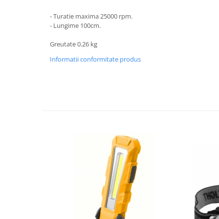
Trimmere
Motosape si motoburghie
- Turatie maxima 25000 rpm.
- Lungime 100cm.
Motoburghie
Motosapatoare
Greutate 0.26 kg
Mănuși protecție
Informatii conformitate produs
Oferte
Pompe apa
Hidrofoare
Motopompe
Pompe de suprafata
Pompe submersibile
Prim ajutor
Protecția capului
Căști
Protecția ochilor
Protecția respirației