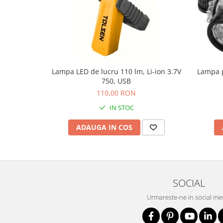
Protecția urechilor
Scule de mana
Capsatoare , multifuncionale si
pistoale silicon
Chei si truse chei
Lampa LED de lucru 110 lm, Li-ion 3.7V
Lampa p
Ciocane , clesti si foarfeci
750, USB
110,00 RON
Debitare gresie / faianta si geamuri
IN STOC
Echipamente atelier
Fierastraie si topoare
ADAUGA IN COS
Gletiere , spacluri si cuttere
Pensule si trafaleti
Scari , lize si depozitare
SOCIAL
Unelte pentru masurat
Urmareste-ne in social me
Aparate de masura si detectie
Echere si compasuri