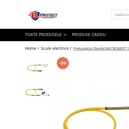
Toate Produsele
Atomizoare si pulverizatoare
TOATE PRODUSELE
PRODUSE CADOU
Atomizoare
Pulverizatoare
Home /
Scule electrice /
Prelungitor flexibil MICROMOT 
Casa si gradina
-8%
Aspiratoare , suflante si tocatoare
Casa
Masini spalat cu presiune
Scule si unelte gradina
Diverse
Drujbe
Accesorii drujbe
Drujbe electrice