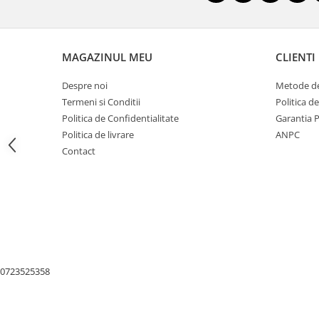
Nivele
Nivele laser
Rulete si metre
MAGAZINUL MEU
CLIENTI
Telemetre
Termometre
Despre noi
Metode de
Scule electrice
Termeni si Conditii
Politica d
Accesorii auto
Politica de Confidentialitate
Garantia 
Politica de livrare
ANPC
Accesorii scule electrice
Contact
Aparate de sudat si lipit
Capsatoare si pistoale pneumatice
Consumabile scule electrice
Accesorii abrazive
Accesorii pentru lustruire
Accesorii pentru slefuire
0723525358
Discuri pentru debitare
Varfuri si discuri diamantate