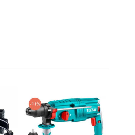
-11%
-5%