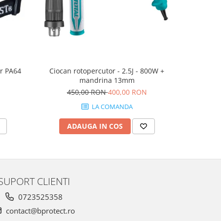
er PA64
Ciocan rotopercutor - 2.5J - 800W +
Masina d
mandrina 13mm
2.0A
450,00 RON
400,00 RON
55
LA COMANDA
ADAUGA IN COS
AD
SUPORT CLIENTI
0723525358
contact@bprotect.ro