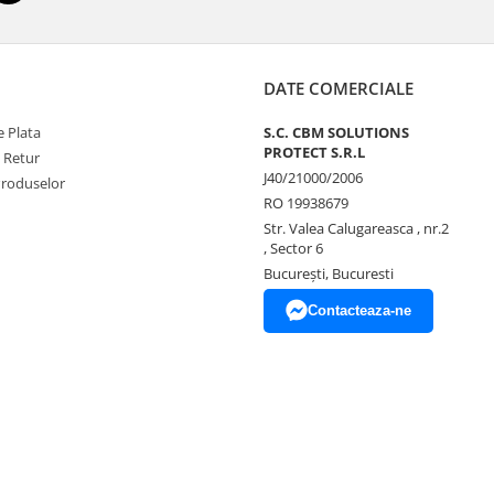
DATE COMERCIALE
 Plata
S.C. CBM SOLUTIONS
PROTECT S.R.L
e Retur
J40/21000/2006
Produselor
RO 19938679
Str. Valea Calugareasca , nr.2
, Sector 6
București, Bucuresti
Contacteaza-ne