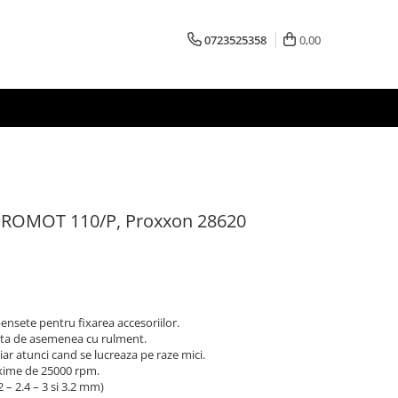
0723525358
0,00
MICROMOT 110/P, Proxxon 28620
ensete pentru fixarea accesoriilor.
uta de asemenea cu rulment.
hiar atunci cand se lucreaza pe raze mici.
xime de 25000 rpm.
2 – 2.4 – 3 si 3.2 mm)