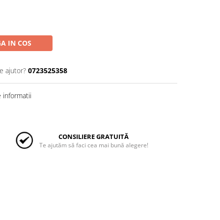
A IN COS
e ajutor?
0723525358
informatii
CONSILIERE GRATUITĂ
Te ajutăm să faci cea mai bună alegere!