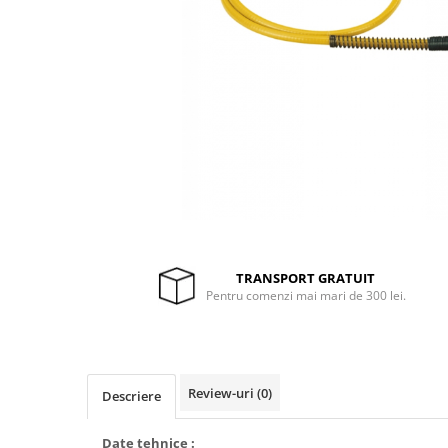
Drujbe termice
Echipamente medicale
Echipamente PSI
Generatoare si unelte pentru
santier
Betoniere
Generatoare
Unelte santier
Lucru la înălțime
Motocoase
TRANSPORT GRATUIT
Accesorii motocoase
Pentru comenzi mai mari de 300 lei.
Foarfece de tuns gard viu si
arbusti
Masini si tractorase de tuns
gazonul
Review-uri
(0)
Descriere
Motocoase termice
Date tehnice :