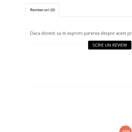
Trimmere
Motosape si motoburghie
Review-uri
(0)
Motoburghie
Motosapatoare
Daca doresti sa iti exprimi parerea despre acest 
Mănuși protecție
Oferte
SCRIE UN REVIEW
Pompe apa
Hidrofoare
Motopompe
Pompe de suprafata
Pompe submersibile
Prim ajutor
Protecția capului
Căști
Protecția ochilor
Protecția respirației
-25%