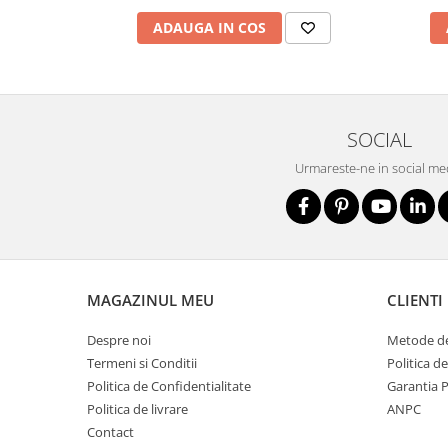
Nivele
ADAUGA IN COS
Nivele laser
Rulete si metre
Telemetre
Termometre
SOCIAL
Scule electrice
Accesorii auto
Urmareste-ne in social me
Accesorii scule electrice
Aparate de sudat si lipit
Capsatoare si pistoale pneumatice
Consumabile scule electrice
MAGAZINUL MEU
CLIENTI
Accesorii abrazive
Despre noi
Metode de
Accesorii pentru lustruire
Termeni si Conditii
Politica d
Accesorii pentru slefuire
Politica de Confidentialitate
Garantia 
Discuri pentru debitare
Politica de livrare
ANPC
Varfuri si discuri diamantate
Contact