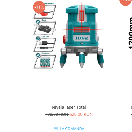
Protecția urechilor
-11%
Scule de mana
Capsatoare , multifuncionale si
pistoale silicon
Chei si truse chei
Ciocane , clesti si foarfeci
Debitare gresie / faianta si geamuri
Echipamente atelier
Fierastraie si topoare
Gletiere , spacluri si cuttere
Pensule si trafaleti
Scari , lize si depozitare
Nivela laser Total
Unelte pentru masurat
700,00 RON
620,00 RON
Aparate de masura si detectie
Echere si compasuri
LA COMANDA