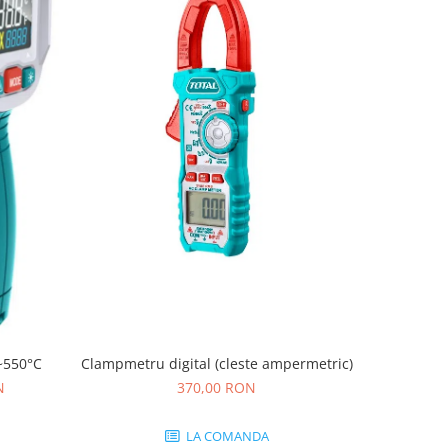
-17%
Clampmetru digital (cleste ampermetric)
~550°C
Cabluri
370,00 RON
N
3
LA COMANDA