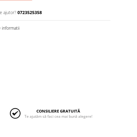
e ajutor?
0723525358
informatii
CONSILIERE GRATUITĂ
Te ajutăm să faci cea mai bună alegere!