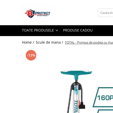
Toate Produsele
Atomizoare si pulverizatoare
TOATE PRODUSELE
PRODUSE CADOU
Atomizoare
Pulverizatoare
Home /
Scule de mana /
TOTAL - Pompa de podea cu m
Casa si gradina
-13%
Aspiratoare , suflante si tocatoare
Casa
Masini spalat cu presiune
Scule si unelte gradina
Diverse
Drujbe
Accesorii drujbe
Drujbe electrice