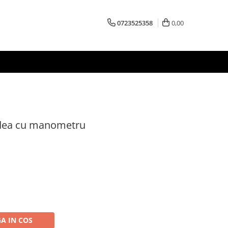
0723525358
0,00
dea cu manometru
A IN COS