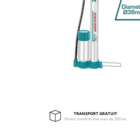
Drujbe termice
Echipamente medicale
Echipamente PSI
Generatoare si unelte pentru
santier
Betoniere
Generatoare
Unelte santier
Lucru la înălțime
Motocoase
Accesorii motocoase
Foarfece de tuns gard viu si
arbusti
TRANSPORT GRATUIT
Masini si tractorase de tuns
Pentru comenzi mai mari de 300 lei.
gazonul
Motocoase termice