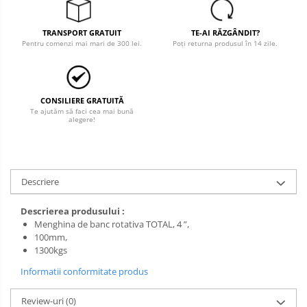
Salopete cu pieptar
TRANSPORT GRATUIT
TE-AI RĂZGÂNDIT?
Tricouri
Pentru comenzi mai mari de 300 lei.
Poți returna produsul în 14 zile.
Veste
îmbrăcăminte pentru damă
Rezistent la flacăra
CONSILIERE GRATUITĂ
Te ajutăm să faci cea mai bună
Vizibilitate înalta hi-vis
alegere!
îmbrăcăminte asistente/doctori
îmbrăcăminte bucătari
îmbrăcăminte de lucru
Descriere
înaltă vizibilitate hi-vis
Descrierea produsului :
Combinezoane
Menghina de banc rotativa TOTAL, 4 ”,
Hanorace
100mm,
1300kgs
Jachete
Informatii conformitate produs
Pantaloni
Pantaloni scurti
Review-uri
(0)