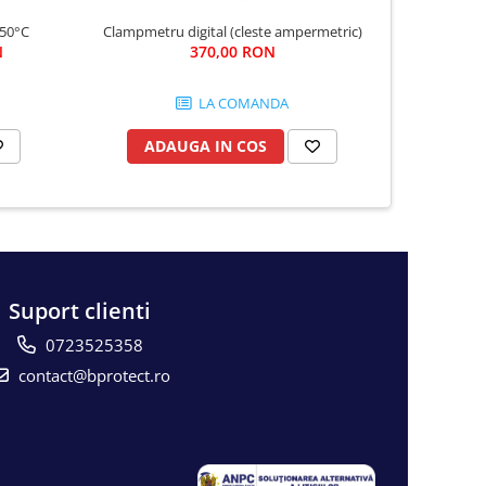
550°C
Clampmetru digital (cleste ampermetric)
Cabluri
N
370,00 RON
3
LA COMANDA
ADAUGA IN COS
AD
Suport clienti
0723525358
contact@bprotect.ro