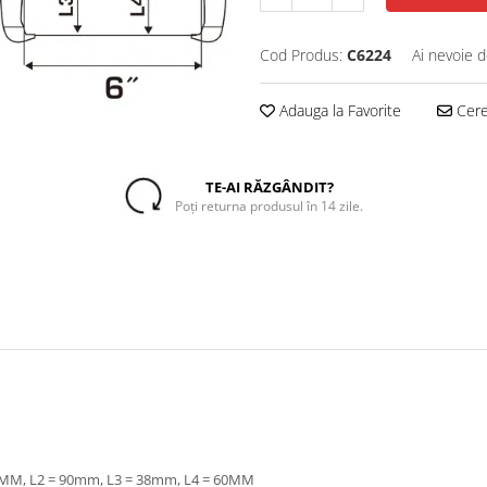
Cod Produs:
C6224
Ai nevoie d
Adauga la Favorite
Cere 
TE-AI RĂZGÂNDIT?
Poți returna produsul în 14 zile.
40MM, L2 = 90mm, L3 = 38mm, L4 = 60MM