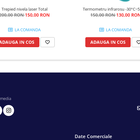
Trepied nivela laser Total
Termometru infrarosu -30°C~
200,00 RON
150,00 RON
150,00 RON
130,00 RO
LA COMANDA
LA COMANDA
ADAUGA IN COS
ADAUGA IN COS
 media
Date Comerciale