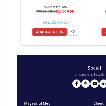
Fierastraie si topoare
Nivela laser Total
Gletiere , spacluri si cuttere
700,00 RON
620,00 RON
Pensule si trafaleti
Scari , lize si depozitare
LA COMANDA
Unelte pentru masurat
ADAUGA IN COS
Aparate de masura si detectie
Echere si compasuri
Nivele
Nivele laser
Rulete si metre
Social
Telemetre
Urmareste-ne in social
Termometre
Accesorii auto
Accesorii scule electrice
Aparate de sudat si lipit
Magazinul Meu
Clienti
Capsatoare si pistoale pneumatice