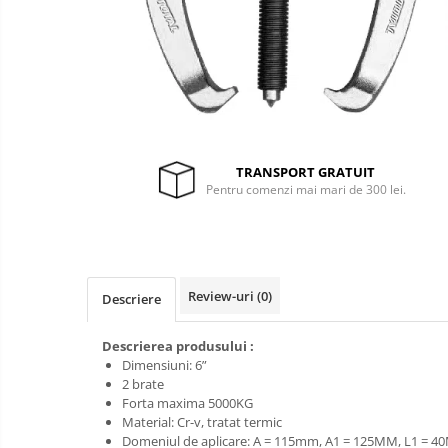
Generatoare si
unelte pentru
santier
Betoniere
Lucru la
înălțime
Generatoare
Motocoase
Unelte santier
Accesorii motocoase
TRANSPORT GRATUIT
Foarfece de tuns gard viu si
Pentru comenzi mai mari de 300 lei.
arbusti
Masini si tractorase de tuns
gazonul
Motocoase termice
Review-uri
(0)
Descriere
Trimmere
Descrierea produsului :
Motosape si motoburghie
Dimensiuni: 6”
Motoburghie
Mănuși
2 brate
protecție
Forta maxima 5000KG
Motosapatoare
Oferte
Material: Cr-v, tratat termic
Domeniul de aplicare: A = 115mm, A1 = 125MM, L1 = 