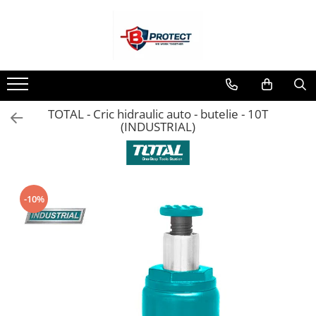
Toate Produsele
Atomizoare si pulverizatoare
Atomizoare
TOTAL - Cric hidraulic auto - butelie - 10T
Pulverizatoare
(INDUSTRIAL)
Casa si gradina
Aspiratoare , suflante si tocatoare
Casa
-10%
Masini spalat cu presiune
Scule si unelte gradina
Diverse
Drujbe
Accesorii drujbe
Drujbe electrice