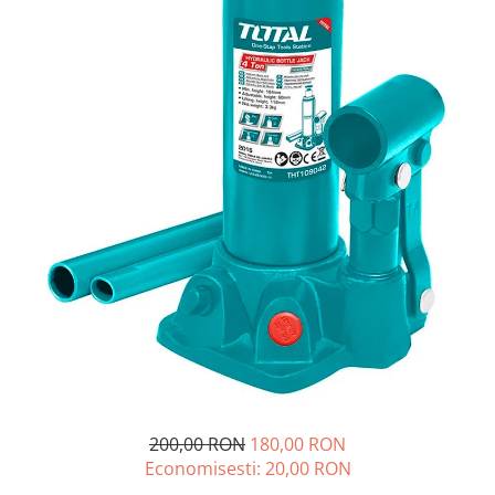
Drujbe termice
Echipamente medicale
Echipamente PSI
Generatoare si unelte pentru
santier
Betoniere
Generatoare
Unelte santier
Lucru la înălțime
Motocoase
Accesorii motocoase
Foarfece de tuns gard viu si
arbusti
Masini si tractorase de tuns
gazonul
200,00 RON
180,00 RON
Motocoase termice
Economisesti:
20,00
RON