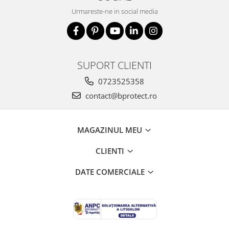
Fierastraie si circulare electrice
Urmareste-ne in social media
Iluminat si electrice
Masini de amestecat si vopsit
Masini de gaurit si insurubat
SUPORT CLIENTI
Masini de slefuit si rindeluit
0723525358
Masini multifunctionale
contact@bprotect.ro
Polizoare unghiulare
Scule electrice de banc
Suflante aer cald si aspiratoare
MAGAZINUL MEU
Semnalizare și delimitare
CLIENTI
Îmbrăcăminte
Articole de ploaie
DATE COMERCIALE
Combinezoane
Jachete
Pantaloni
Pelerine