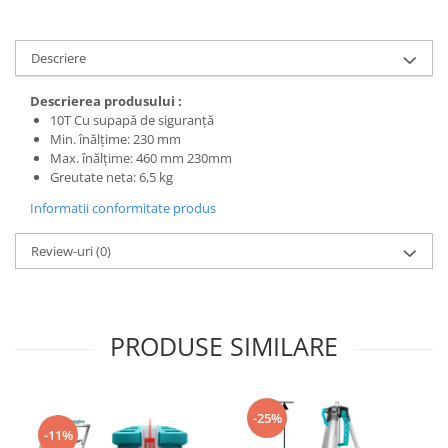
Protecția urechilor
Scule de mana
Descriere
Capsatoare , multifuncionale si
pistoale silicon
Descrierea produsului :
10T Cu supapă de siguranță
Chei si truse chei
Min. înălțime: 230 mm
Ciocane , clesti si foarfeci
Max. înălțime: 460 mm 230mm
Greutate neta: 6,5 kg
Debitare gresie / faianta si geamuri
Informatii conformitate produs
Echipamente atelier
Fierastraie si topoare
Review-uri
(0)
Gletiere , spacluri si cuttere
Pensule si trafaleti
PRODUSE SIMILARE
Scari , lize si depozitare
Unelte pentru masurat
Aparate de masura si detectie
-25%
Echere si compasuri
-11%