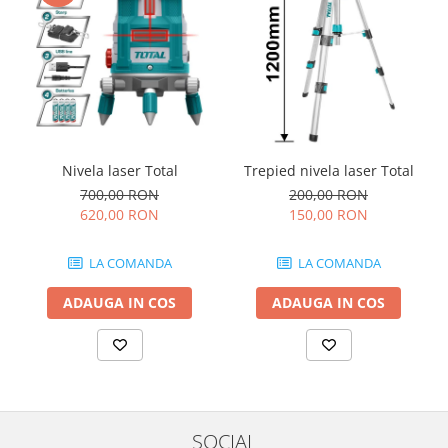
Nivele
Nivele laser
Rulete si metre
Telemetre
Termometre
Scule electrice
Accesorii auto
Nivela laser Total
Trepied nivela laser Total
700,00 RON
200,00 RON
Accesorii scule electrice
620,00 RON
150,00 RON
Aparate de sudat si lipit
Capsatoare si pistoale pneumatice
LA COMANDA
LA COMANDA
Consumabile scule electrice
ADAUGA IN COS
ADAUGA IN COS
Accesorii abrazive
Accesorii pentru lustruire
Accesorii pentru slefuire
Discuri pentru debitare
Varfuri si discuri diamantate
SOCIAL