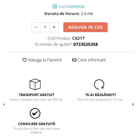
Trimmere
LA COMANDA
Motosape si motoburghie
Durata de livrare:
2-4 zile
Motoburghie
ADAUGA IN COS
Motosapatoare
Mănuși protecție
Cod Produs:
C6217
Ai nevoie de ajutor?
0723525358
Oferte
Pompe apa
Adauga la Favorite
Cere informatii
Hidrofoare
Motopompe
Pompe de suprafata
Pompe submersibile
TRANSPORT GRATUIT
TE-AI RĂZGÂNDIT?
Prim ajutor
Pentru comenzi mai mari de 300 lei.
Poți returna produsul în 14 zile.
Protecția capului
Căști
Protecția ochilor
CONSILIERE GRATUITĂ
Te ajutăm să faci cea mai bună
alegere!
Protecția respirației