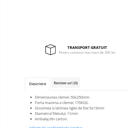
Generatoare si
unelte pentru
santier
Betoniere
Lucru la
înălțime
Generatoare
Motocoase
Unelte santier
Accesorii motocoase
TRANSPORT GRATUIT
Pentru comenzi mai mari de 300 lei.
Foarfece de tuns gard viu si
arbusti
Masini si tractorase de tuns
gazonul
Motocoase termice
Review-uri
(0)
Descriere
Trimmere
Dimensiunea clemei: 50x250mm
Motosape si motoburghie
Forta maxima a clemei: 170KGS.
Motoburghie
Mănuși
Grosimea si latimea riglei de fier:5x15mm
protecție
Diametrul filetului: 11mm
Motosapatoare
Ambalaj din carton.
Oferte
Informatii conformitate produs