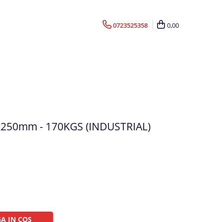
0723525358
0,00
0x250mm - 170KGS (INDUSTRIAL)
A IN COS