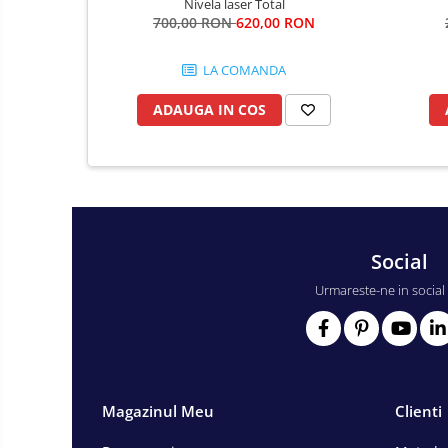
Fierastraie si topoare
Nivela laser Total
700,00 RON
620,00 RON
Gletiere , spacluri si cuttere
Pensule si trafaleti
LA COMANDA
Scari , lize si depozitare
ADAUGA IN COS
Unelte pentru masurat
Aparate de masura si detectie
Echere si compasuri
Nivele
Nivele laser
Social
Rulete si metre
Urmareste-ne in social
Telemetre
Termometre
Accesorii auto
Accesorii scule electrice
Aparate de sudat si lipit
Magazinul Meu
Clienti
Capsatoare si pistoale pneumatice