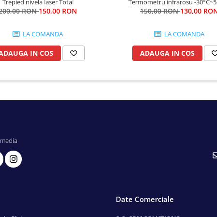
Trepied nivela laser Total
Termometru infrarosu -30°C~
200,00 RON
150,00 RON
150,00 RON
130,00 RO
LA COMANDA
LA COMANDA
ADAUGA IN COS
ADAUGA IN COS
 media
Date Comerciale