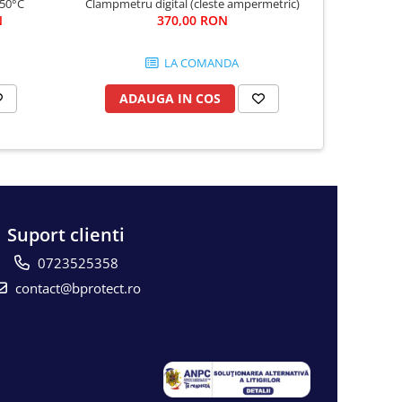
550°C
Clampmetru digital (cleste ampermetric)
Cabluri
N
370,00 RON
3
LA COMANDA
ADAUGA IN COS
AD
Suport clienti
0723525358
contact@bprotect.ro