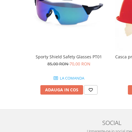
Protecția urechilor
Scule de mana
Capsatoare , multifuncionale si
pistoale silicon
Chei si truse chei
Ciocane , clesti si foarfeci
Debitare gresie / faianta si geamuri
Sporty Shield Safety Glasses PT01
Casca pr
85,00 RON
70,00 RON
Echipamente atelier
Fierastraie si topoare
LA COMANDA
Gletiere , spacluri si cuttere
ADAUGA IN COS
Pensule si trafaleti
Scari , lize si depozitare
Unelte pentru masurat
Aparate de masura si detectie
SOCIAL
Echere si compasuri
Urmareste-ne in social me