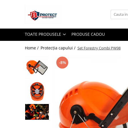
Toate Produsele
Atomizoare si pulverizatoare
TOATE PRODUSELE
PRODUSE CADOU
Atomizoare
Pulverizatoare
Home /
Protecția capului /
Set Forestry Combi PW98
Casa si gradina
-8%
Aspiratoare , suflante si tocatoare
Casa
Masini spalat cu presiune
Scule si unelte gradina
Diverse
Drujbe
Accesorii drujbe
Drujbe electrice