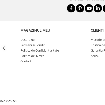
Nivele
Nivele laser
Rulete si metre
Telemetre
Termometre
MAGAZINUL MEU
CLIENTI
Scule electrice
Accesorii auto
Despre noi
Metode de
Termeni si Conditii
Politica d
Accesorii scule electrice
Politica de Confidentialitate
Garantia 
Aparate de sudat si lipit
Politica de livrare
ANPC
Capsatoare si pistoale pneumatice
Contact
Consumabile scule electrice
Accesorii abrazive
Accesorii pentru lustruire
Accesorii pentru slefuire
Discuri pentru debitare
Varfuri si discuri diamantate
0723525358