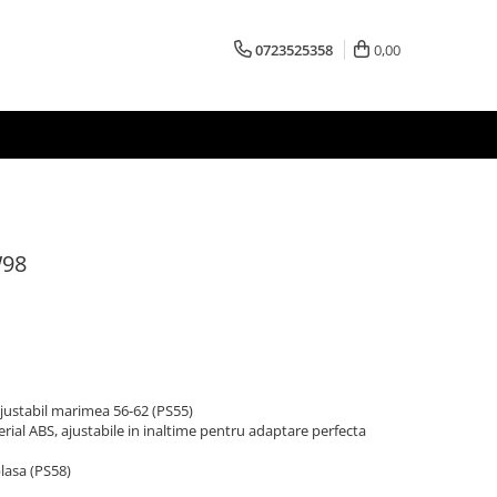
0723525358
0,00
W98
ajustabil marimea 56-62 (PS55)
rial ABS, ajustabile in inaltime pentru adaptare perfecta
plasa (PS58)