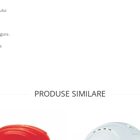
ului
gura .
s
PRODUSE SIMILARE