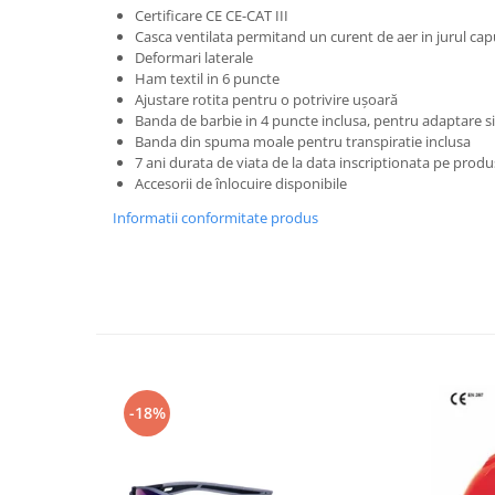
Trimmere
Certificare CE CE-CAT III
Motosape si motoburghie
Casca ventilata permitand un curent de aer in jurul cap
Deformari laterale
Motoburghie
Ham textil in 6 puncte
Motosapatoare
Ajustare rotita pentru o potrivire ușoară
Banda de barbie in 4 puncte inclusa, pentru adaptare si
Mănuși protecție
Banda din spuma moale pentru transpiratie inclusa
Oferte
7 ani durata de viata de la data inscriptionata pe produ
Accesorii de înlocuire disponibile
Pompe apa
Informatii conformitate produs
Hidrofoare
Motopompe
Pompe de suprafata
Pompe submersibile
Prim ajutor
Protecția capului
-18%
Căști
Protecția ochilor
Protecția respirației